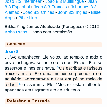
João 8:3 Interlinear
•
João 8:3 Multilíngue
•
Juan
8:3 Espanhol
•
Jean 8:3 Francês
•
Johannes 8:3
Alemão
•
João 8:3 Chinês
•
John 8:3 Inglês
•
Bible
Apps
•
Bible Hub
Bíblia King James Atualizada (Português) © 2012
Abba Press
. Usado com permissão.
Contexto
João 8
…
Ao amanhecer, Ele voltou ao templo, e todo o
2
povo achegava-se ao seu redor. Então, Ele se
assentou e lhes ensinava.
Os escribas e fariseus
3
trouxeram até Ele uma mulher surpreendida em
adultério. Forçaram-na a ficar em pé no meio de
todos,
e disseram a Ele: “Mestre, esta mulher foi
4
apanhada em flagrante ato de adultério. …
Referência Cruzada