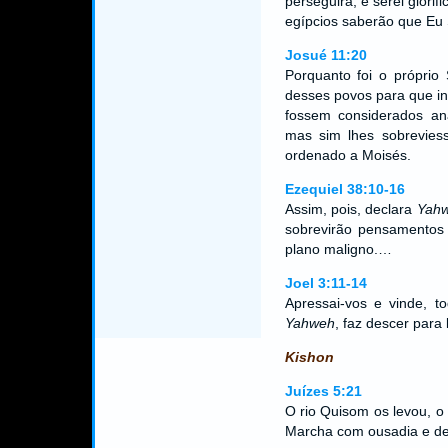
perseguirá, e serei glori
egípcios saberão que Eu
Josué 11:20
Porquanto foi o própri
desses povos para que ins
fossem considerados an
mas sim lhes sobrevies
ordenado a Moisés.
Ezequiel 38:10-16
Assim, pois, declara
Yah
sobrevirão pensamentos
plano maligno.…
Joel 3:11-14
Apressai-vos e vinde, t
Yahweh
, faz descer para
Kishon
Juízes 5:21
O rio Quisom os levou, o 
Marcha com ousadia e det