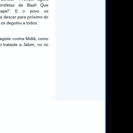
rofetas de Baal! Que
cape!” E o povo os
os descer para próximo do
 os degolou a todos.
agiste contra Midiã, como
o trataste a Jabim, no rio