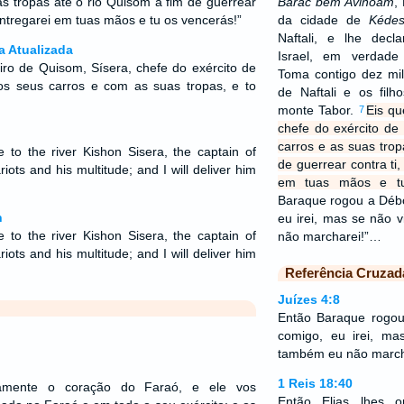
s tropas até o rio Quisom a fim de guerrear
Barac bem Avinôam
,
entregarei em tuas mãos e tu os vencerás!”
da cidade de
Kéde
Naftali, e lhe decla
a Atualizada
Israel, em verdade 
ibeiro de Quisom, Sísera, chefe do exército de
Toma contigo dez mil
s seus carros e com as suas tropas, e to
de Naftali e os fil
monte Tabor.
Eis qu
7
chefe do exército d
carros e as suas trop
e to the river Kishon Sisera, the captain of
de guerrear contra ti
riots and his multitude; and I will deliver him
em tuas mãos e tu
Baraque rogou a Débo
n
eu irei, mas se não 
e to the river Kishon Sisera, the captain of
não marcharei!”…
riots and his multitude; and I will deliver him
Referência Cruzad
Juízes 4:8
Então Baraque rogou
comigo, eu irei, ma
também eu não march
1 Reis 18:40
vamente o coração do Faraó, e ele vos
Então Elias lhes o