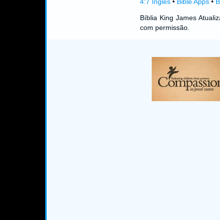
4:7 Inglês
•
Bible Apps
•
B
Bíblia King James Atual
com permissão.