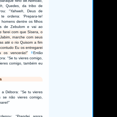
 Baraque filho de Abinoão,
sh
, Quedes, da tribo de
rou: “
Yahweh
, Deus de
te ordena: ‘Prepara-te!
 homens dentre os filhos
hos de Zebulom e vai ao
e farei com que Sísera, o
e Jabim, marche com seus
as até o rio Quisom a fim
, contudo Eu os entregarei
 os vencerás!”
Então
8
ra: “Se tu vieres comigo,
vieres comigo, também eu
a
 a Débora: “Se tu vieres
s se não vieres comigo,
arei!”
rdenou: “Prendei agora