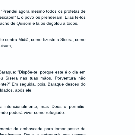
: “Prendei agora mesmo todos os profetas de
scape!” E o povo os prenderam. Elias fê-los
iacho de Quisom e lá os degolou a todos.
te contra Midiã, como fizeste a Sísera, como
 Quisom;…
araque: “Dispõe-te, porque este é o dia em
 Sísera nas tuas mãos. Porventura não
rente?” Em seguida, pois, Baraque desceu do
ldados, após ele.
z intencionalmente, mas Deus o permitiu,
onde poderá viver como refugiado.
idamente da emboscada para tomar posse da
hweh
vosso Deus a entregará nas vossas