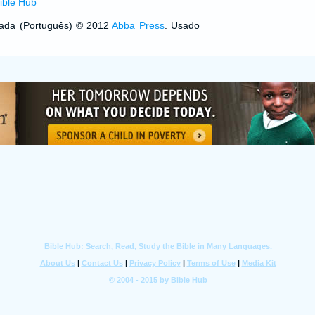
ible Hub
izada (Português) © 2012
Abba Press
. Usado