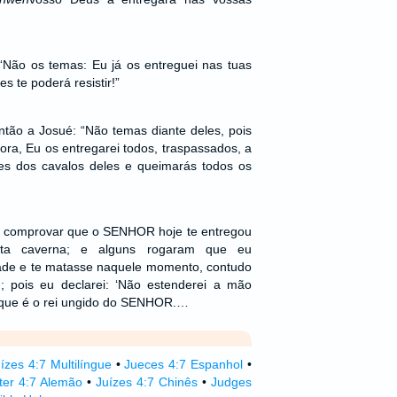
 “Não os temas: Eu já os entreguei nas tuas
 te poderá resistir!”
ão a Josué: “Não temas diante deles, pois
a, Eu os entregarei todos, traspassados, a
ões dos cavalos deles e queimarás todos os
 comprovar que o SENHOR hoje te entregou
ta caverna; e alguns rogaram que eu
dade e te matasse naquele momento, contudo
 pois eu declarei: ‘Não estenderei a mão
rque é o rei ungido do SENHOR.…
ízes 4:7 Multilíngue
•
Jueces 4:7 Espanhol
•
ter 4:7 Alemão
•
Juízes 4:7 Chinês
•
Judges