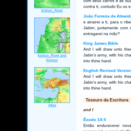
com seus carros e as sua
contra ti, contudo Eu os 
João Ferreira de Almeid
e atrairei a ti, para o r
Jabim; juntamente com o
entregarei na mão?
King James Bible
And I will draw unto the
Jabin's army, with his cha
into thine hand.
English Revised Versio
And I will draw unto the
Jabin's army, with his cha
into thine hand.
Tesouro da Escritura
and I
Êxodo 14:4
Então endurecerei no