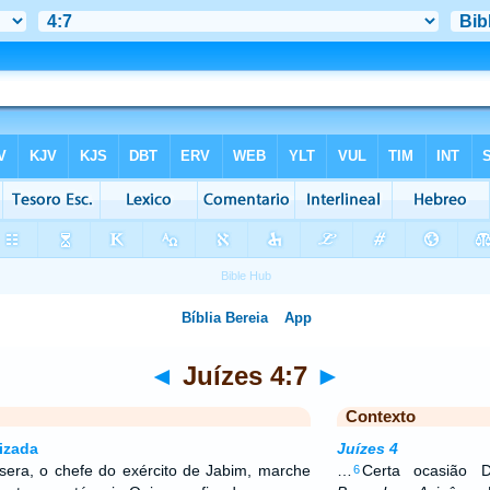
◄
Juízes 4:7
►
Contexto
izada
Juízes 4
sera, o chefe do exército de Jabim, marche
…
Certa ocasião 
6