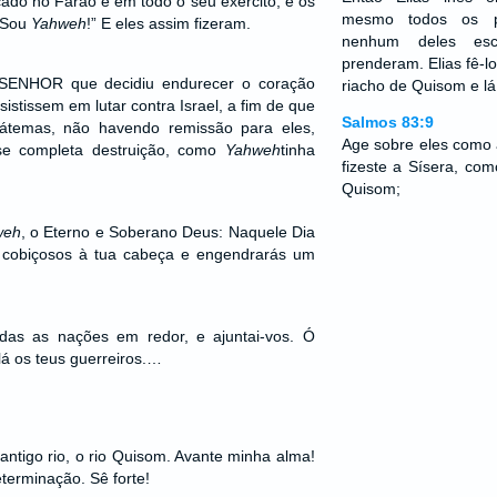
ficado no Faraó e em todo o seu exército; e os
mesmo todos os p
 Sou
Yahweh
!” E eles assim fizeram.
nenhum deles es
prenderam. Elias fê-l
o SENHOR que decidiu endurecer o coração
riacho de Quisom e lá
istissem em lutar contra Israel, a fim de que
Salmos 83:9
átemas, não havendo remissão para eles,
Age sobre eles como 
se completa destruição, como
Yahweh
tinha
fizeste a Sísera, com
Quisom;
weh
, o Eterno e Soberano Deus: Naquele Dia
 cobiçosos à tua cabeça e engendrarás um
odas as nações em redor, e ajuntai-vos. Ó
 lá os teus guerreiros.…
antigo rio, o rio Quisom. Avante minha alma!
erminação. Sê forte!