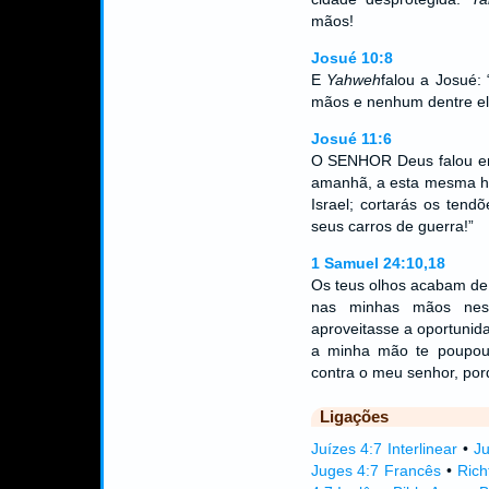
mãos!
Josué 10:8
E
Yahweh
falou a Josué:
mãos e nenhum dentre eles
Josué 11:6
O SENHOR Deus falou ent
amanhã, a esta mesma hor
Israel; cortarás os tend
seus carros de guerra!”
1 Samuel 24:10,18
Os teus olhos acabam de
nas minhas mãos nes
aproveitasse a oportuni
a minha mão te poupou;
contra o meu senhor, po
Ligações
Juízes 4:7 Interlinear
•
Ju
Juges 4:7 Francês
•
Rich