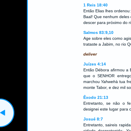
1 Reis 18:40
Então Elias lhes ordenou
Baal! Que nenhum deles e
descer para próximo do r
Salmos 83:9,10
Age sobre eles como agis
trataste a Jabim, no rio
deliver
Juízes 4:14
Então Débora afirmou a B
que o SENHOR entregou
marchou
Yahweh
à tua f
monte Tabor, e dez mil so
Êxodo 21:13
Entretanto, se não o fe
designei este lugar para 
Josué 8:7
Entretanto, saireis rap
cidade desprotegida:
Ya