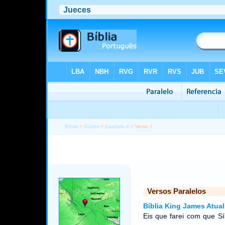
Bíblia
>
Juízes
>
Capítulo 4
> Verso 7
Versos Paralelos
Bíblia King James Atual
Eis que farei com que Sí