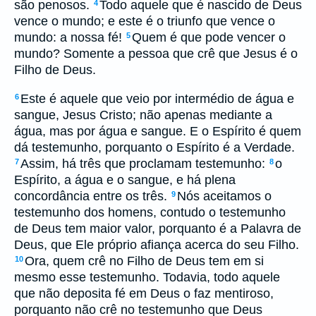
são penosos.
Todo aquele que é nascido de Deus
4
vence o mundo; e este é o triunfo que vence o
mundo: a nossa fé!
Quem é que pode vencer o
5
mundo? Somente a pessoa que crê que Jesus é o
Filho de Deus.
Este é aquele que veio por intermédio de água e
6
sangue, Jesus Cristo; não apenas mediante a
água, mas por água e sangue. E o Espírito é quem
dá testemunho, porquanto o Espírito é a Verdade.
Assim, há três que proclamam testemunho:
o
7
8
Espírito, a água e o sangue, e há plena
concordância entre os três.
Nós aceitamos o
9
testemunho dos homens, contudo o testemunho
de Deus tem maior valor, porquanto é a Palavra de
Deus, que Ele próprio afiança acerca do seu Filho.
Ora, quem crê no Filho de Deus tem em si
10
mesmo esse testemunho. Todavia, todo aquele
que não deposita fé em Deus o faz mentiroso,
porquanto não crê no testemunho que Deus