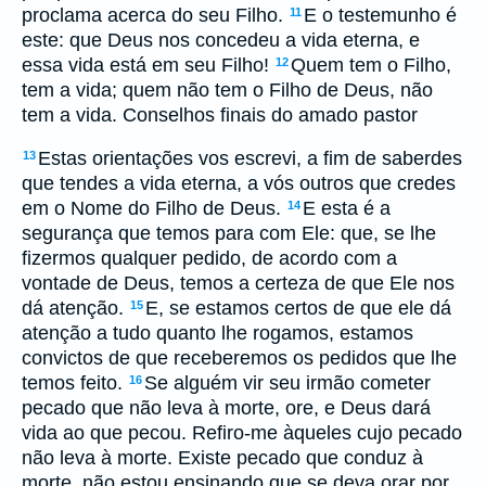
proclama acerca do seu Filho.
E o testemunho é
11
este: que Deus nos concedeu a vida eterna, e
essa vida está em seu Filho!
Quem tem o Filho,
12
tem a vida; quem não tem o Filho de Deus, não
tem a vida. Conselhos finais do amado pastor
Estas orientações vos escrevi, a fim de saberdes
13
que tendes a vida eterna, a vós outros que credes
em o Nome do Filho de Deus.
E esta é a
14
segurança que temos para com Ele: que, se lhe
fizermos qualquer pedido, de acordo com a
vontade de Deus, temos a certeza de que Ele nos
dá atenção.
E, se estamos certos de que ele dá
15
atenção a tudo quanto lhe rogamos, estamos
convictos de que receberemos os pedidos que lhe
temos feito.
Se alguém vir seu irmão cometer
16
pecado que não leva à morte, ore, e Deus dará
vida ao que pecou. Refiro-me àqueles cujo pecado
não leva à morte. Existe pecado que conduz à
morte, não estou ensinando que se deva orar por