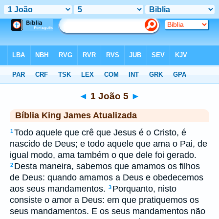
Biblia
>
kja
> 1 João 5
◄
1 João 5
►
Bíblia King James Atualizada
Todo aquele que crê que Jesus é o Cristo, é
1
nascido de Deus; e todo aquele que ama o Pai, de
igual modo, ama também o que dele foi gerado.
Desta maneira, sabemos que amamos os filhos
2
de Deus: quando amamos a Deus e obedecemos
aos seus mandamentos.
Porquanto, nisto
3
consiste o amor a Deus: em que pratiquemos os
seus mandamentos. E os seus mandamentos não