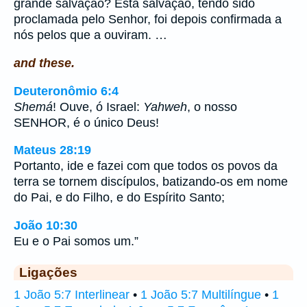
grande salvação? Esta salvação, tendo sido
proclamada pelo Senhor, foi depois confirmada a
nós pelos que a ouviram. …
and these.
Deuteronômio 6:4
Shemá
! Ouve, ó Israel:
Yahweh
, o nosso
SENHOR, é o único Deus!
Mateus 28:19
Portanto, ide e fazei com que todos os povos da
terra se tornem discípulos, batizando-os em nome
do Pai, e do Filho, e do Espírito Santo;
João 10:30
Eu e o Pai somos um.”
Ligações
1 João 5:7 Interlinear
•
1 João 5:7 Multilíngue
•
1