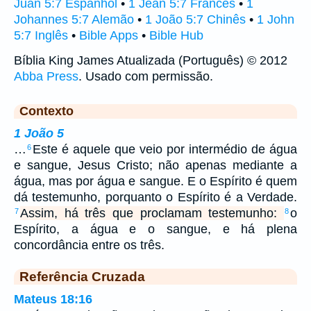
Juan 5:7 Espanhol
•
1 Jean 5:7 Francês
•
1
Johannes 5:7 Alemão
•
1 João 5:7 Chinês
•
1 John
5:7 Inglês
•
Bible Apps
•
Bible Hub
Bíblia King James Atualizada (Português) © 2012
Abba Press
. Usado com permissão.
Contexto
1 João 5
…
Este é aquele que veio por intermédio de água
6
e sangue, Jesus Cristo; não apenas mediante a
água, mas por água e sangue. E o Espírito é quem
dá testemunho, porquanto o Espírito é a Verdade.
Assim, há três que proclamam testemunho:
o
7
8
Espírito, a água e o sangue, e há plena
concordância entre os três.
Referência Cruzada
Mateus 18:16