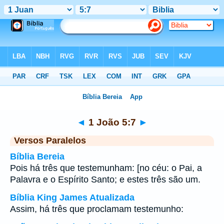
Bíblia
>
1 João
>
Capítulo 5
> Verso 7
◄
1 João 5:7
►
Versos Paralelos
Bíblia Bereia
Pois há três que testemunham: [no céu: o Pai, a
Palavra e o Espírito Santo; e estes três são um.
Bíblia King James Atualizada
Assim, há três que proclamam testemunho: