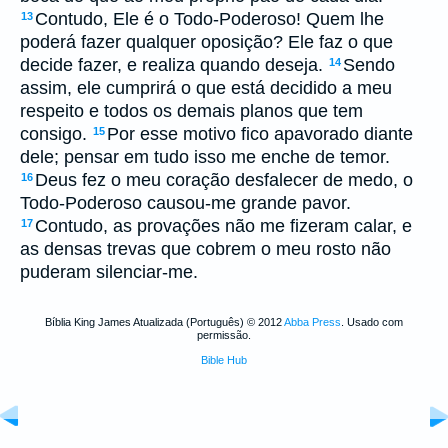
Contudo, Ele é o Todo-Poderoso! Quem lhe
13
poderá fazer qualquer oposição? Ele faz o que
decide fazer, e realiza quando deseja.
Sendo
14
assim, ele cumprirá o que está decidido a meu
respeito e todos os demais planos que tem
consigo.
Por esse motivo fico apavorado diante
15
dele; pensar em tudo isso me enche de temor.
Deus fez o meu coração desfalecer de medo, o
16
Todo-Poderoso causou-me grande pavor.
Contudo, as provações não me fizeram calar, e
17
as densas trevas que cobrem o meu rosto não
puderam silenciar-me.
Bíblia King James Atualizada (Português) © 2012
Abba Press
. Usado com
permissão.
Bible Hub