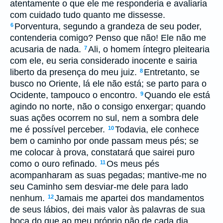
atentamente o que ele me responderia e avaliaria
com cuidado tudo quanto me dissesse.
Porventura, segundo a grandeza de seu poder,
6
contenderia comigo? Penso que não! Ele não me
acusaria de nada.
Ali, o homem íntegro pleitearia
7
com ele, eu seria considerado inocente e sairia
liberto da presença do meu juiz.
Entretanto, se
8
busco no Oriente, lá ele não está; se parto para o
Ocidente, tampouco o encontro.
Quando ele está
9
agindo no norte, não o consigo enxergar; quando
suas ações ocorrem no sul, nem a sombra dele
me é possível perceber.
Todavia, ele conhece
10
bem o caminho por onde passam meus pés; se
me colocar à prova, constatará que sairei puro
como o ouro refinado.
Os meus pés
11
acompanharam as suas pegadas; mantive-me no
seu Caminho sem desviar-me dele para lado
nenhum.
Jamais me apartei dos mandamentos
12
de seus lábios, dei mais valor às palavras de sua
boca do que ao meu próprio pão de cada dia.