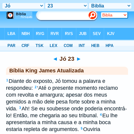
Biblia
>
kja
> Jó 23
◄
Jó 23
►
Bíblia King James Atualizada
Diante do exposto, Jó tomou a palavra e
1
respondeu:
‘Até o presente momento reclamo
2
com revolta e amargura; apesar dos meus
gemidos a mão dele pesa forte sobre a minha
vida.
Ah! Se eu soubesse onde poderia encontrá-
3
lo! Então, me chegaria ao seu tribunal.
Eu lhe
4
apresentaria a minha causa e a minha boca
estaria repleta de argumentos.
Ouviria
5