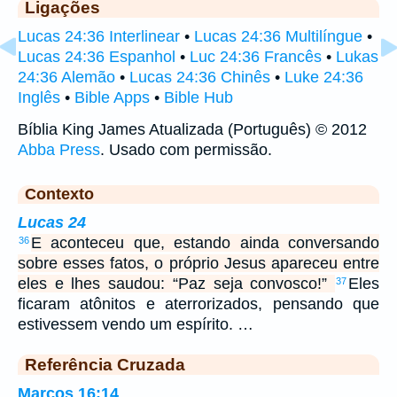
Ligações
Lucas 24:36 Interlinear
•
Lucas 24:36 Multilíngue
•
Lucas 24:36 Espanhol
•
Luc 24:36 Francês
•
Lukas
24:36 Alemão
•
Lucas 24:36 Chinês
•
Luke 24:36
Inglês
•
Bible Apps
•
Bible Hub
Bíblia King James Atualizada (Português) © 2012
Abba Press
. Usado com permissão.
Contexto
Lucas 24
E aconteceu que, estando ainda conversando
36
sobre esses fatos, o próprio Jesus apareceu entre
eles e lhes saudou: “Paz seja convosco!”
Eles
37
ficaram atônitos e aterrorizados, pensando que
estivessem vendo um espírito. …
Referência Cruzada
Marcos 16:14