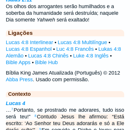
Os olhos dos arrogantes serão humilhados e a
soberba da humanidade será destruída; naquele
Dia somente
Yahweh
será exaltado!
Ligações
Lucas 4:8 Interlinear
•
Lucas 4:8 Multilíngue
•
Lucas 4:8 Espanhol
•
Luc 4:8 Francês
•
Lukas 4:8
Alemão
•
Lucas 4:8 Chinês
•
Luke 4:8 Inglês
•
Bible Apps
•
Bible Hub
Bíblia King James Atualizada (Português) © 2012
Abba Press
. Usado com permissão.
Contexto
Lucas 4
…
Portanto, se prostrado me adorares, tudo isso
7
será teu!”
Contudo Jesus lhe afirmou: “Está
8
escrito: ‘Ao Senhor teu Deus adorarás e só a Ele
9