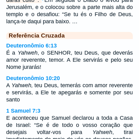
darás culto’”.
Em seguida o Diabo o levou para
Jerusalém, e o colocou sobre a parte mais alta do
templo e o desafiou: “Se tu és o Filho de Deus,
lança-te daqui para baixo. …
Referência Cruzada
Deuteronômio 6:13
É a
Yahweh
, o SENHOR, teu Deus, que deverás
amor reverente, temor. A Ele servirás e pelo seu
Nome jurarás!
Deuteronômio 10:20
A
Yahweh,
teu Deus, temerás com amor reverente
e servirás, a Ele te apegarás e somente por seu
santo
1 Samuel 7:3
E aconteceu que Samuel declarou a toda a Casa
de Israel: “Se é de todo o vosso coração que
desejais voltar-vos para
Yahweh
, tirai