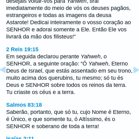
desejais voltar-vos para
Yahweh
, tirai
imediatamente do meio de vós os deuses pagãos,
estrangeiros e todas as imagens da deusa
Astarote! Dedicai inteiramente o vosso coração ao
SENHOR e adorai somente a Ele. Então Ele vos
livrará da mão dos filisteus!”
2 Reis 19:15
Em seguida declarou perante
Yahweh
, o
SENHOR, a seguinte oração: “Ó
Yahweh
, Eterno
Deus de Israel, que estás assentado em seu trono,
muito acima dos querubins, tu mesmo; só tu és
Deus e SENHOR sobre todos os reinos da terra.
Tu criaste os céus e a terra.
Salmos 83:18
Saberão, portanto, que só tu, cujo Nome é Eterno,
é Único, e que somente tu, ó Altíssimo, és o
SENHOR e soberano de toda a terra!
Isaías 2:11