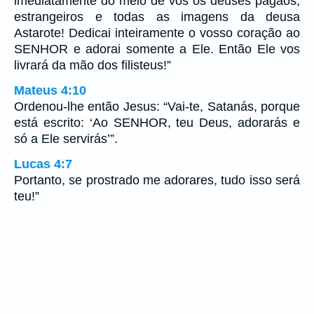
imediatamente do meio de vós os deuses pagãos,
estrangeiros e todas as imagens da deusa
Astarote! Dedicai inteiramente o vosso coração ao
SENHOR e adorai somente a Ele. Então Ele vos
livrará da mão dos filisteus!”
Mateus 4:10
Ordenou-lhe então Jesus: “Vai-te, Satanás, porque
está escrito: ‘Ao SENHOR, teu Deus, adorarás e
só a Ele servirás’”.
Lucas 4:7
Portanto, se prostrado me adorares, tudo isso será
teu!”