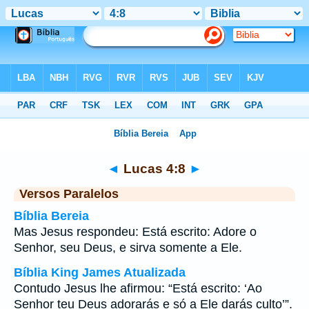
Bíblia
>
Lucas
>
Capítulo 4
> Verso 8
◄
Lucas 4:8
►
Versos Paralelos
Bíblia Bereia
Mas Jesus respondeu: Está escrito: Adore o
Senhor, seu Deus, e sirva somente a Ele.
Bíblia King James Atualizada
Contudo Jesus lhe afirmou: “Está escrito: ‘Ao
Senhor teu Deus adorarás e só a Ele darás culto’”.