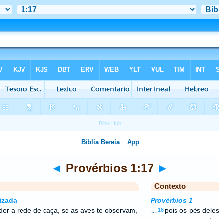
◄
Provérbios 1:17
►
Contexto
izada
Provérbios 1
der a rede de caça, se as aves te observam,
…
pois os pés dele
16