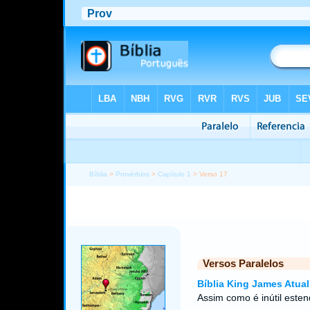
Bíblia
>
Provérbios
>
Capítulo 1
> Verso 17
Versos Paralelos
Bíblia King James Atual
Assim como é inútil esten