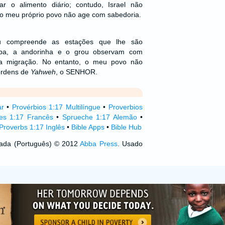
r o alimento diário; contudo, Israel não
o meu próprio povo não age com sabedoria.
 compreende as estações que lhe são
ba, a andorinha e o grou observam com
a migração. No entanto, o meu povo não
ordens de
Yahweh
, o SENHOR.
ar
•
Provérbios 1:17 Multilíngue
•
Proverbios
es 1:17 Francês
•
Sprueche 1:17 Alemão
•
Proverbs 1:17 Inglês
•
Bible Apps
•
Bible Hub
izada (Português) © 2012
Abba Press
. Usado