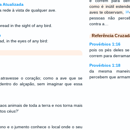
e correm para de
a Atualizada
como é inútil estend
a rede à vista de qualquer ave.
aves te observam,
18
pessoas não perce
contra a…
pread in the sight of any bird.
n
Referência Cruzad
ad, in the eyes of any bird:
Provérbios 1:16
pois os pés deles se
correm para derramar
Provérbios 1:18
da mesma maneir
percebem que armam c
 atravesse o coração; como a ave que se
dentro do alçapão, sem imaginar que essa
aos animais de toda a terra e nos torna mais
tos céus?’
ono e o jumento conhece o local onde o seu