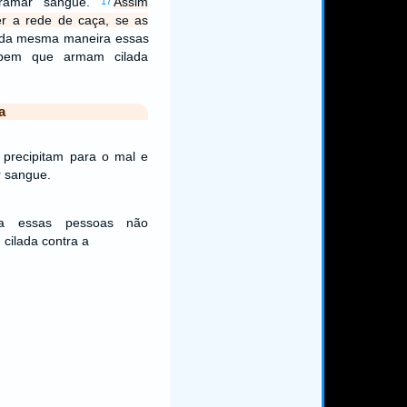
rramar sangue.
Assim
17
er a rede de caça, se as
da mesma maneira essas
bem que armam cilada
a
 precipitam para o mal e
 sangue.
a essas pessoas não
ilada contra a