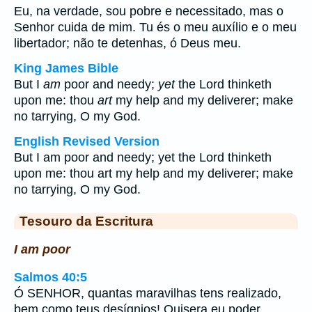
Eu, na verdade, sou pobre e necessitado, mas o
Senhor cuida de mim. Tu és o meu auxílio e o meu
libertador; não te detenhas, ó Deus meu.
King James Bible
But I
am
poor and needy;
yet
the Lord thinketh
upon me: thou
art
my help and my deliverer; make
no tarrying, O my God.
English Revised Version
But I am poor and needy; yet the Lord thinketh
upon me: thou art my help and my deliverer; make
no tarrying, O my God.
Tesouro da Escritura
I am poor
Salmos 40:5
Ó SENHOR, quantas maravilhas tens realizado,
bem como teus desígnios! Quisera eu poder