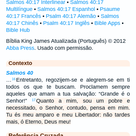
Salmos 40:17 Interlinear
•
Salmos 40:17
Multilíngue
•
Salmos 40:17 Espanhol
•
Psaume
40:17 Francês
•
Psalm 40:17 Alemão
•
Salmos
40:17 Chinês
•
Psalm 40:17 Inglês
•
Bible Apps
•
Bible Hub
Bíblia King James Atualizada (Português) © 2012
Abba Press
. Usado com permissão.
Contexto
Salmos 40
…
Entretanto, regozijem-se e alegrem-se em ti
16
todos os que te buscam. Proclamem sempre
aqueles que amam a tua salvação: “Grande é o
Senhor!”
Quanto a mim, sou um pobre e
17
necessitado, o Senhor, contudo, pensa em mim.
Tu és meu amparo e meu Libertador: não tardes
mais, ó Eterno, Deus meu!
Referência Cruzada