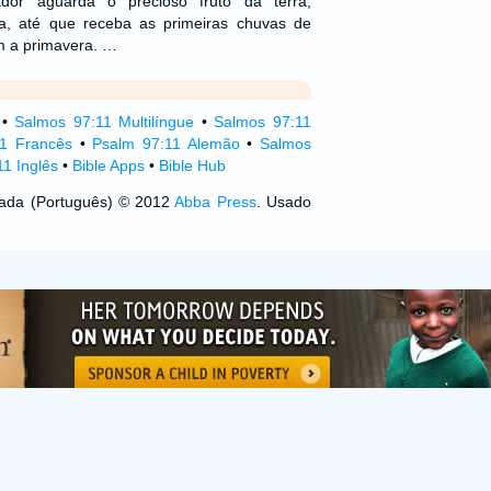
dor aguarda o precioso fruto da terra,
a, até que receba as primeiras chuvas de
m a primavera. …
•
Salmos 97:11 Multilíngue
•
Salmos 97:11
1 Francês
•
Psalm 97:11 Alemão
•
Salmos
1 Inglês
•
Bible Apps
•
Bible Hub
izada (Português) © 2012
Abba Press
. Usado