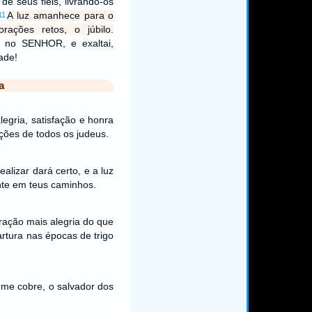
de seus fiéis, livrando-os
A luz amanhece para o
11
rações retos, o júbilo.
s, no SENHOR, e exaltai,
ade!
a
legria, satisfação e honra
ções de todos os judeus.
alizar dará certo, e a luz
nte em teus caminhos.
ação mais alegria do que
rtura nas épocas de trigo
me cobre, o salvador dos