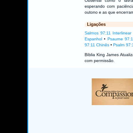
Observai como o lavra
esperando com paciênci
outono e as que encerra
Ligações
Salmos 97:11 Interlinear
Espanhol
•
Psaume 97:1
97:11 Chinês
•
Psalm 97:1
Bíblia King James Atual
com permissão.