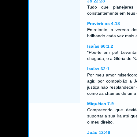
Jó 22:28
Tudo que planejares 
constantemente em teus 
Provérbios 4:18
Entretanto, a vereda do
brilhando cada vez mais a
Isaías 60:1,2
“Põe-te em pé! Levanta
chegada, e a Glória de
Y
Isaías 62:1
Por meu amor misericor
agir, por compaixão a 
justiça não resplandecer
como as chamas de uma 
Miquéias 7:9
Compreendo que devi
suportar a sua ira até q
o meu direito.
João 12:46