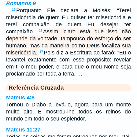
Romanos 9
…
Porquanto Ele declara a Moisés: “Terei
15
misericórdia de quem Eu quiser ter misericórdia e
terei compaixão de quem Eu desejar ter
compaixão.
Assim, claro está que isso não
16
depende da vontade, tampouco do esforço do ser
humano, mas da maneira como Deus focaliza sua
misericórdia.
Pois diz a Escritura ao faraó: “Eu o
17
levantei exatamente com esse propósito: revelar
em ti o meu poder, e para que o meu Nome seja
proclamado por toda a terra. …
Referência Cruzada
Mateus 4:8
Tornou o Diabo a levá-lo, agora para um monte
muito alto. E mostrou-lhe todos os reinos do
mundo em todo o seu esplendor.
Mateus 11:27
Todas as coisas me foram entregues por meu Pai.