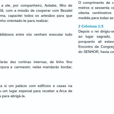
O comprimento de c
a ele, por companheiro, Aoliabe, filho de
metros e sessenta c
Dã, com a missão de cooperar com Bezalel
oitenta centímetro
a, capacitei todos os artesãos para que
medida para todas as 
ho orientado-te para realizar:
2 Crônicas 1:3
Depois o rei dirigiu
ilidosos entre vós venham executar tudo
ao lugar sagrado,
porquanto ali est
Encontro da Congre
do SENHOR, havia con
rás dez cortinas internas, de linho fino
púrpura e carmesim; nelas mandarás bordar,
ra si um palácio com edifícios e casas na
u um lugar especial para receber a Arca de
 para abrigá-la.