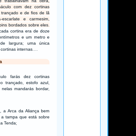
e trabalhavam na obra,
náculo com dez cortinas
o trançado e de fios de lã
ra-escarlate e carmesim,
bins bordados sobre eles.
ada cortina era de doze
entímetros e um metro e
s de largura; uma única
cortinas internas.…
a
ulo farás dez cortinas
no trançado, estofo azul,
 nelas mandarás bordar,
, a Arca da Aliança bem
, a tampa que está sobre
da Tenda;