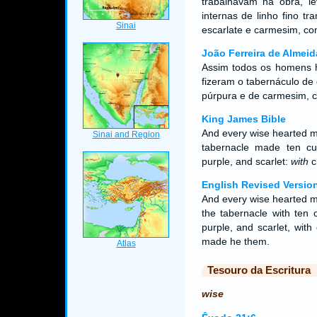
trabalhavam na obra, l
internas de linho fino tr
escarlate e carmesim, co
João Ferreira de Almeid
Assim todos os homens h
fizeram o tabernáculo de d
púrpura e de carmesim, c
King James Bible
And every wise hearted m
tabernacle made ten cu
purple, and scarlet:
with
c
English Revised Versio
And every wise hearted 
the tabernacle with ten c
purple, and scarlet, wit
made he them.
Tesouro da Escritura
wise