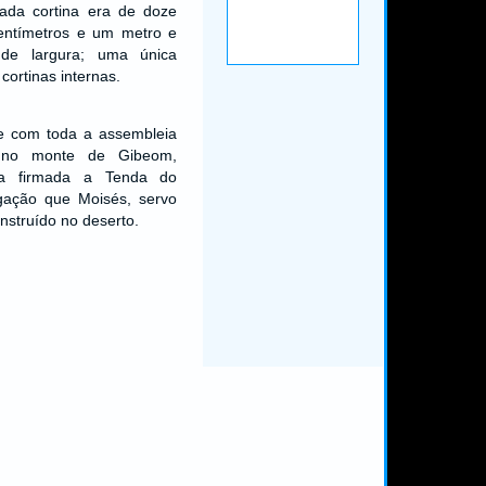
ada cortina era de doze
entímetros e um metro e
s de largura; uma única
cortinas internas.
-se com toda a assembleia
 no monte de Gibeom,
ava firmada a Tenda do
gação que Moisés, servo
struído no deserto.