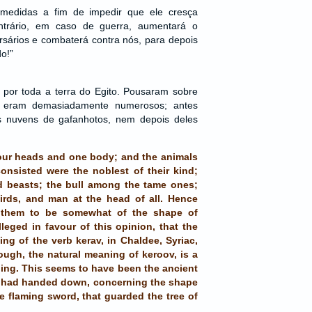
medidas a fim de impedir que ele cresça
ntrário, em caso de guerra, aumentará o
sários e combaterá contra nós, para depois
o!”
 por toda a terra do Egito. Pousaram sobre
 e eram demasiadamente numerosos; antes
s nuvens de gafanhotos, nem depois deles
.
four heads and one body; and the animals
onsisted were the noblest of their kind;
d beasts; the bull among the tame ones;
irds, and man at the head of all. Hence
them to be somewhat of the shape of
lleged in favour of this opinion, that the
g of the verb kerav, in Chaldee, Syriac,
ough, the natural meaning of keroov, is a
ing. This seems to have been the ancient
n had handed down, concerning the shape
e flaming sword, that guarded the tree of