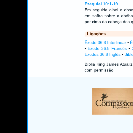
Ezequiel 10:1-19
Em seguida olhei e obse
em safira sobre a abóba
por cima da cabeça dos 
Ligações
Êxodo 36:8 Interlinear
•
Ê
•
Exode 36:8 Francês
•
Exodus 36:8 Inglês
•
Bibl
Bíblia King James Atual
com permissão.