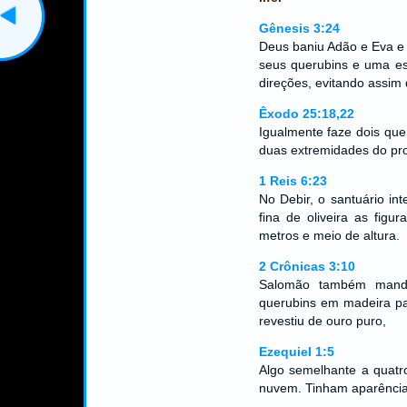
Gênesis 3:24
Deus baniu Adão e Eva e 
seus querubins e uma es
direções, evitando assim 
Êxodo 25:18,22
Igualmente faze dois que
duas extremidades do pro
1 Reis 6:23
No Debir, o santuário i
fina de oliveira as fig
metros e meio de altura.
2 Crônicas 3:10
Salomão também mando
querubins em madeira pa
revestiu de ouro puro,
Ezequiel 1:5
Algo semelhante a quatr
nuvem. Tinham aparênci