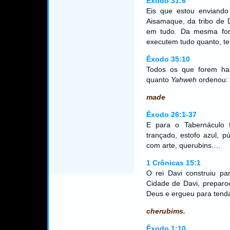
Êxodo 31:6
Eis que estou enviando 
Aisamaque, da tribo de 
em tudo. Da mesma form
executem tudo quanto, ten
Êxodo 35:10
Todos os que forem hab
quanto
Yahweh
ordenou:
made
Êxodo 26:1-37
E para o Tabernáculo fa
trançado, estofo azul, 
com arte, querubins.…
1 Crônicas 15:1
O rei Davi construiu pa
Cidade de Davi, preparo
Deus e ergueu para tenda
cherubims.
Êxodo 1:10