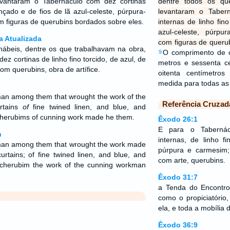
evantaram o Tabernáculo com dez cortinas
dentre todos os qu
ançado e de fios de lã azul-celeste, púrpura-
levantaram o Taber
m figuras de querubins bordados sobre eles.
internas de linho fin
azul-celeste, púrpu
a Atualizada
com figuras de queru
ábeis, dentre os que trabalhavam na obra,
O comprimento de c
9
ez cortinas de linho fino torcido, de azul, de
metros e sessenta c
om querubins, obra de artífice.
oitenta centímetro
medida para todas as 
an among them that wrought the work of the
Referência Cruzad
rtains
of
fine twined linen, and blue, and
herubims of cunning work made he them.
Êxodo 26:1
E para o Tabernác
n
internas, de linho fi
man among them that wrought the work made
púrpura e carmesim;
urtains; of fine twined linen, and blue, and
com arte, querubins.
h cherubim the work of the cunning workman
Êxodo 31:7
a Tenda do Encontro
como o propiciatório
ela, e toda a mobília 
Êxodo 36:9