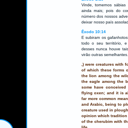
Vinde, tomemos sábias 
ainda mais; pois do co
número dos nossos adver
deixar nosso país assolad
Êxodo 10:14
E subiram os gafanhotos
todo o seu território,
desses nunca houve tai
virão outras semelhantes
,) were creatures with 
of which these forms c
the lion among the wil
the eagle among the b
some have conceived 
flying oxen; and it is a
far more common meanin
and Arabic, being to pl
creature used in plough
opinion which traditio
of the cherubim with th
life.