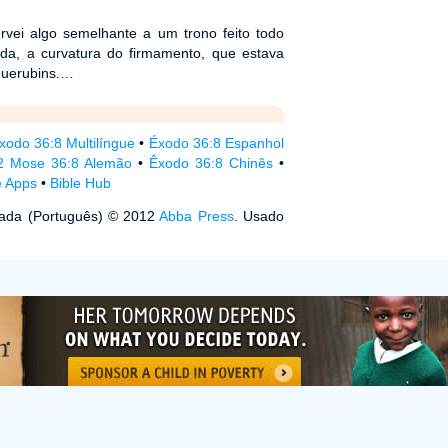
rvei algo semelhante a um trono feito todo
da, a curvatura do firmamento, que estava
querubins.…
xodo 36:8 Multilíngue
•
Éxodo 36:8 Espanhol
2 Mose 36:8 Alemão
•
Êxodo 36:8 Chinês
•
e Apps
•
Bible Hub
izada (Português) © 2012
Abba Press
. Usado