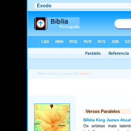
Bíblia
>
Êxodo
>
Capítulo 36
> Verso 8
Versos Paralelos
Bíblia King James Atual
Os artistas mais talen