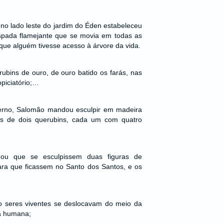
no lado leste do jardim do Éden estabeleceu
pada flamejante que se movia em todas as
que alguém tivesse acesso à árvore da vida.
rubins de ouro, de ouro batido os farás, nas
piciatório;…
nterno, Salomão mandou esculpir em madeira
uras de dois querubins, cada um com quatro
u que se esculpissem duas figuras de
ra que ficassem no Santo dos Santos, e os
o seres viventes se deslocavam do meio da
a humana;