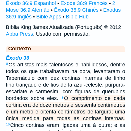
Éxodo 36:9 Espanhol
•
Exode 36:9 Francês
•
2
Mose 36:9 Alemão
•
Êxodo 36:9 Chinês
•
Exodus
36:9 Inglês
•
Bible Apps
•
Bible Hub
Bíblia King James Atualizada (Português) © 2012
Abba Press
. Usado com permissão.
Contexto
Êxodo 36
Os artistas mais talentosos e habilidosos, dentre
8
todos os que trabalhavam na obra, levantaram o
Tabernáculo com dez cortinas internas de linho
fino trançado e de fios de lã azul-celeste, púrpura-
escarlate e carmesim, com figuras de querubins
bordados sobre eles.
O comprimento de cada
9
cortina era de doze metros e sessenta centímetros
e um metro e oitenta centímetros de largura; uma
única medida para todas as cortinas internas.
Cinco cortinas eram ligadas uma à outra; e as
10