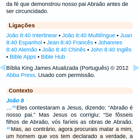
da fé que demonstrou nosso pai Abraão antes de
ser circuncidado.
Ligações
João 8:40 Interlinear
•
João 8:40 Multilíngue
•
Juan
8:40 Espanhol
•
Jean 8:40 Francês
•
Johannes
8:40 Alemão
•
João 8:40 Chinês
•
John 8:40 Inglês
•
Bible Apps
•
Bible Hub
Bíblia King James Atualizada (Português) © 2012
Abba Press
. Usado com permissão.
Contexto
João 8
…
Eles contestaram a Jesus, dizendo: “Abraão é
39
nosso pai.” Mas Jesus os corrigiu: “Se fôsseis
filhos de Abraão, vós faríeis as obras de Abraão.
Mas, ao contrário, agora procurais matar a mim,
40
um homem que vos tem declarado a verdade, a