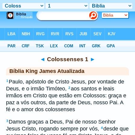
Biblia
>
kja
> Colossenses 1
◄
Colossenses 1
►
Bíblia King James Atualizada
Paulo, apóstolo de Cristo Jesus, por vontade de
1
Deus, e o irmão Timóteo,
aos santos e leais
2
irmãos em Cristo que estão em Colossos: graça e
paz a vós outros, da parte de Deus, nosso Pai. A
fé e o amor dos colossenses
Damos graças a Deus, Pai de nosso Senhor
3
Jesus Cristo, rogando sempre por vós,
desde que
4