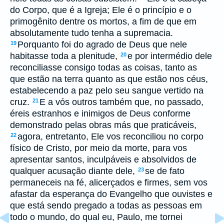
do Corpo, que é a Igreja; Ele é o princípio e o
primogênito dentre os mortos, a fim de que em
absolutamente tudo tenha a supremacia.
Porquanto foi do agrado de Deus que nele
19
habitasse toda a plenitude,
e por intermédio dele
20
reconciliasse consigo todas as coisas, tanto as
que estão na terra quanto as que estão nos céus,
estabelecendo a paz pelo seu sangue vertido na
cruz.
E a vós outros também que, no passado,
21
éreis estranhos e inimigos de Deus conforme
demonstrado pelas obras más que praticáveis,
agora, entretanto, Ele vos reconciliou no corpo
22
físico de Cristo, por meio da morte, para vos
apresentar santos, inculpáveis e absolvidos de
qualquer acusação diante dele,
se de fato
23
permaneceis na fé, alicerçados e firmes, sem vos
afastar da esperança do Evangelho que ouvistes e
que está sendo pregado a todas as pessoas em
todo o mundo, do qual eu, Paulo, me tornei