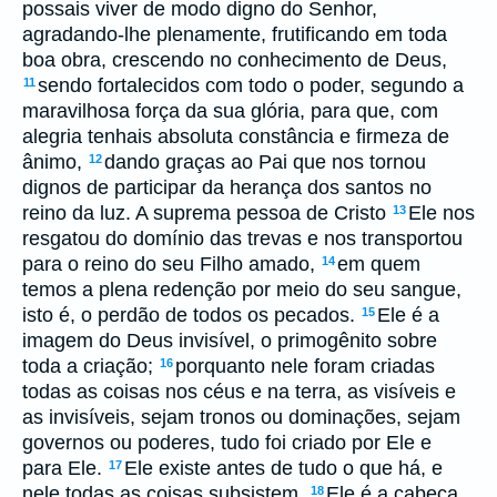
possais viver de modo digno do Senhor,
agradando-lhe plenamente, frutificando em toda
boa obra, crescendo no conhecimento de Deus,
sendo fortalecidos com todo o poder, segundo a
11
maravilhosa força da sua glória, para que, com
alegria tenhais absoluta constância e firmeza de
ânimo,
dando graças ao Pai que nos tornou
12
dignos de participar da herança dos santos no
reino da luz. A suprema pessoa de Cristo
Ele nos
13
resgatou do domínio das trevas e nos transportou
para o reino do seu Filho amado,
em quem
14
temos a plena redenção por meio do seu sangue,
isto é, o perdão de todos os pecados.
Ele é a
15
imagem do Deus invisível, o primogênito sobre
toda a criação;
porquanto nele foram criadas
16
todas as coisas nos céus e na terra, as visíveis e
as invisíveis, sejam tronos ou dominações, sejam
governos ou poderes, tudo foi criado por Ele e
para Ele.
Ele existe antes de tudo o que há, e
17
nele todas as coisas subsistem.
Ele é a cabeça
18