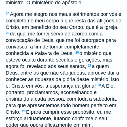
ministro. O ministério do apóstolo
Agora me alegro nos meus sofrimentos por vós e
24
completo no meu corpo o que resta das aflições de
Cristo, em benefício do seu Corpo, que é a Igreja,
da qual me tornei servo de acordo com a
25
convocação de Deus, que me foi outorgada para
convosco, a fim de tornar completamente
conhecida a Palavra de Deus,
o mistério que
26
esteve oculto durante séculos e gerações, mas
agora foi revelado aos seus santos,
a quem
27
Deus, entre os que não são judeus, aprouve dar a
conhecer as riquezas da glória deste mistério, isto
é, Cristo em vós, a esperança da glória!
A Ele,
28
portanto, proclamamos, aconselhando e
ensinando a cada pessoa, com toda a sabedoria,
para que apresentemos todo homem perfeito em
Cristo.
E para cumprir esse propósito, eu me
29
esforço arduamente, lutando conforme o seu
poder que opera eficazmente em mim.