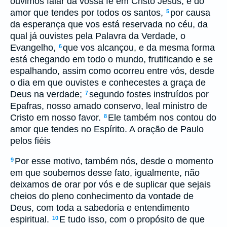
ouvimos falar da vossa fé em Cristo Jesus, e do
amor que tendes por todos os santos,
por causa
5
da esperança que vos está reservada no céu, da
qual já ouvistes pela Palavra da Verdade, o
Evangelho,
que vos alcançou, e da mesma forma
6
está chegando em todo o mundo, frutificando e se
espalhando, assim como ocorreu entre vós, desde
o dia em que ouvistes e conhecestes a graça de
Deus na verdade;
segundo fostes instruídos por
7
Epafras, nosso amado conservo, leal ministro de
Cristo em nosso favor.
Ele também nos contou do
8
amor que tendes no Espírito. A oração de Paulo
pelos fiéis
Por esse motivo, também nós, desde o momento
9
em que soubemos desse fato, igualmente, não
deixamos de orar por vós e de suplicar que sejais
cheios do pleno conhecimento da vontade de
Deus, com toda a sabedoria e entendimento
espiritual.
E tudo isso, com o propósito de que
10