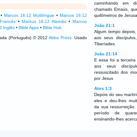
caminhando em d
chamado Emaús, que
•
Marcos 16:12 Multilíngue
•
Marcos 16:12
quilômetros de Jerus
Francês
•
Markus 16:12 Alemão
•
Marcos
João 21:1
2 Inglês
•
Bible Apps
•
Bible Hub
Algum tempo depois,
izada (Português) © 2012
Abba Press
. Usado
aos seus discípul
Tiberíades.
João 21:14
E essa foi a terceir
aos seus discípu
ressuscitado dos mo
por Jesus
Atos 1:3
Depois do seu martír
eles e deu-lhes muit
da sua ressurreição
período de quare
ensinando-lhes acerc