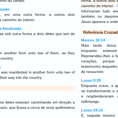
inho do campo.
forma, a outros dois
caminho do interior.
1
izada
informaram tudo is
u, em uma outra forma, a outros dois
também no depoime
 caminho do interior.
Jesus aparece e orde
a Atualizada
Referência Cruzad
se sob outra forma a dois deles que iam de
Marcos 16:14
Mais tarde Jesus
enquanto estavam
in another form unto two of them, as they
Repreendeu-lhes a fa
 country.
corações, porque
testemunho daqueles 
n
de ressurreto.
e was manifested in another form unto two of
heir way into the country.
Lucas 9:29
Enquanto orava, a ap
se transformando e s
e resplandeceram
relâmpago.
ois deles estavam caminhando em direção a
s, que ficava a cerca de onze quilômetros
Lucas 24:13
E, naquele mesmo d