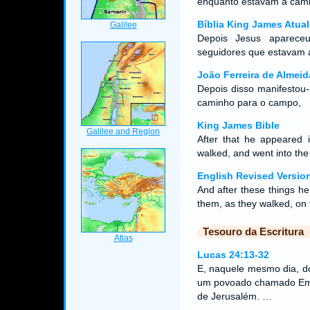
enquanto estavam a cam
Bíblia King James Atual
Depois Jesus aparece
seguidores que estavam a
João Ferreira de Almeid
Depois disso manifestou-
caminho para o campo,
King James Bible
After that he appeared 
walked, and went into the
English Revised Versio
And after these things h
them, as they walked, on t
Tesouro da Escritura
Lucas 24:13-32
E, naquele mesmo dia, d
um povoado chamado Emaú
de Jerusalém. …