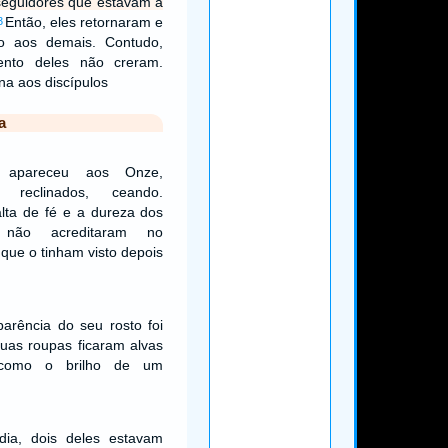
 seguidores que estavam a
Então, eles retornaram e
3
so aos demais. Contudo,
nto deles não creram.
na aos discípulos
a
 apareceu aos Onze,
 reclinados, ceando.
lta de fé e a dureza dos
 não acreditaram no
que o tinham visto depois
arência do seu rosto foi
uas roupas ficaram alvas
 como o brilho de um
ia, dois deles estavam