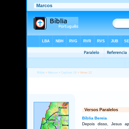
Bíblia
>
Marcos
>
Capítulo 16
> Verso 12
Versos Paralelos
Bíblia Bereia
Depois disso, Jesus a