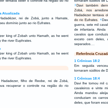
 tentava obter o controle na região do rio
tornaram súditos de D
Davi também derr
3
Zobá, nos arredor
a Atualizada
Hadadezer tentava ob
Hadadézer, rei de Zobá, junto a Hamate,
do rio Eufrates.
Dav
4
 seu domínio junto ao rio Eufrates.
guerra, sete mil caval
de infantaria. Ainda
cavalos que conduzi
er king of Zobah unto Hamath, as he went
exceto cem deles, 
y the river Euphrates.
separados.…
n
er king of Zobah unto Hamath, as he went
Referência Cruzad
y the river Euphrates.
1 Crônicas 18:2
Em seguida venceu
tornaram súditos de D
1 Crônicas 18:4
 Hadadezer, filho de Reobe, rei de Zobá,
Davi lhe tomou mil c
va recuperar o controle na região do rio
cavaleiros e vinte mi
Ainda mandou aleij
conduziam os carro
deles, que foram esco