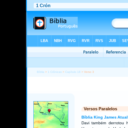
Bíblia
>
1 Crônicas
>
Capítulo 18
> Verso 3
Versos Paralelos
Bíblia King James Atual
Davi também derrotou H