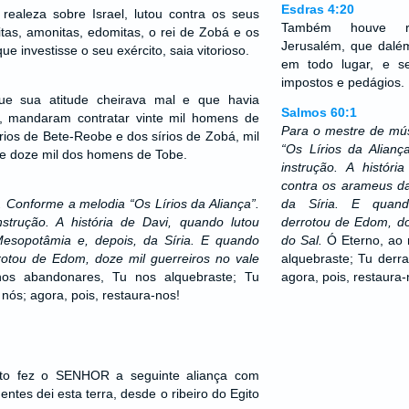
Esdras 4:20
ealeza sobre Israel, lutou contra os seus
Também houve re
tas, amonitas, edomitas, o rei de Zobá e os
Jerusalém, que dalé
ue investisse o seu exército, saia vitorioso.
em todo lugar, e se
impostos e pedágios.
ue sua atitude cheirava mal e que havia
Salmos 60:1
, mandaram contratar vinte mil homens de
Para o mestre de mú
sírios de Bete-Reobe e dos sírios de Zobá, mil
“Os Lírios da Alian
e doze mil dos homens de Tobe.
instrução. A histór
contra os arameus d
 Conforme a melodia “Os Lírios da Aliança”.
da Síria. E quand
trução. A história de Davi, quando lutou
derrotou de Edom, do
esopotâmia e, depois, da Síria. E quando
do Sal.
Ó Eterno, ao 
rotou de Edom, doze mil guerreiros no vale
alquebraste; Tu derra
os abandonares, Tu nos alquebraste; Tu
agora, pois, restaura-
 nós; agora, pois, restaura-nos!
o fez o SENHOR a seguinte aliança com
ntes dei esta terra, desde o ribeiro do Egito