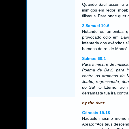
Quando Saul assumiu a r
inimigos em redor: moabi
filisteus. Para onde quer q
2 Samuel 10:6
Notando os amonitas q
provocado ódio em Davi
infantaria dos exércitos 
homens do rei de Maacá 
Salmos 60:1
Para o mestre de música.
Poema de Davi, para ins
contra os arameus da M
Joabe, regressando, der
do Sal.
Ó Eterno, ao n
derramaste tua ira contra
by the river
Gênesis 15:18
Naquele mesmo moment
Abrão: “Aos teus descende