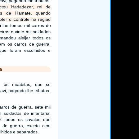
avi, pagando-lhe tributos.
otou Hadadezer, rei de
es de Hamate, quando
ter o controle na região
i lhe tomou mil carros de
eiros e vinte mil soldados
 mandou aleijar todos os
am os carros de guerra,
que foram escolhidos e
a
 os moabitas, que se
avi, pagando-lhe tributos.
arros de guerra, sete mil
l soldados de infantaria.
ar todos os cavalos que
s de guerra, exceto cem
lhidos e separados.