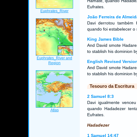
Hamate, quando Hadadezer
Eufrates.
João Ferreira de Almeid
Davi derrotou também 
quando foi estabelecer o
King James Bible
And David smote Hadarez
to stablish his dominion b
English Revised Versio
And David smote Hadarez
to stablish his dominion b
Tesouro da Escritura
2 Samuel 8:3
Davi igualmente venceu
quando Hadadezer tenta
Eufrates.
Hadadezer
1 Samuel 14:47