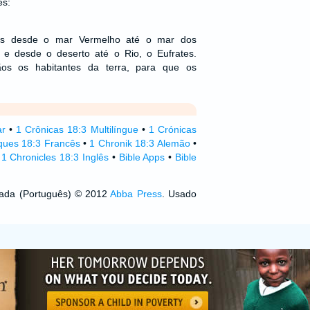
es:
iras desde o mar Vermelho até o mar dos
o, e desde o deserto até o Rio, o Eufrates.
ãos os habitantes da terra, para que os
ar
•
1 Crônicas 18:3 Multilíngue
•
1 Crónicas
ques 18:3 Francês
•
1 Chronik 18:3 Alemão
•
•
1 Chronicles 18:3 Inglês
•
Bible Apps
•
Bible
izada (Português) © 2012
Abba Press
. Usado