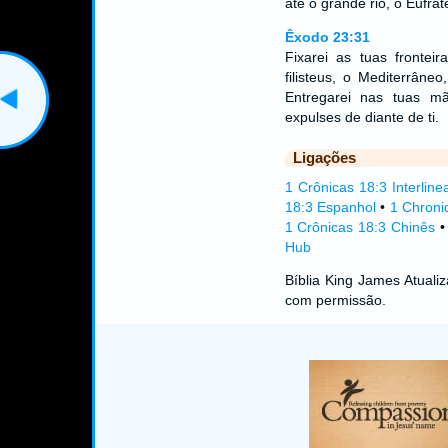
até o grande rio, o Eufrat
Êxodo 23:31
Fixarei as tuas fronte
filisteus, o Mediterrâne
Entregarei nas tuas m
expulses de diante de ti.
Ligações
1 Crônicas 18:3 Interline
18:3 Espanhol
•
1 Chroni
1 Crônicas 18:3 Chinês
Hub
Bíblia King James Atual
com permissão.