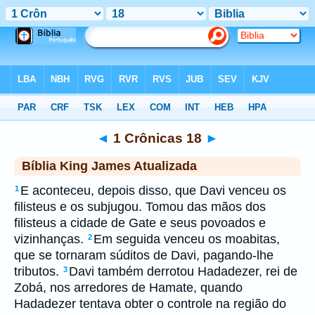
Biblia
>
kja
> 1 Crônicas 18
◄
1 Crônicas 18
►
Bíblia King James Atualizada
E aconteceu, depois disso, que Davi venceu os
1
filisteus e os subjugou. Tomou das mãos dos
filisteus a cidade de Gate e seus povoados e
vizinhanças.
Em seguida venceu os moabitas,
2
que se tornaram súditos de Davi, pagando-lhe
tributos.
Davi também derrotou Hadadezer, rei de
3
Zobá, nos arredores de Hamate, quando
Hadadezer tentava obter o controle na região do