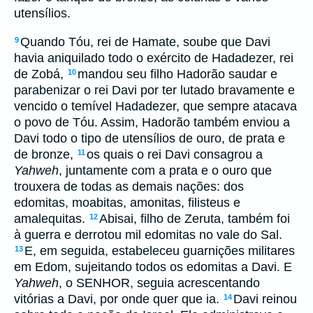
utensílios.
Quando Tóu, rei de Hamate, soube que Davi
9
havia aniquilado todo o exército de Hadadezer, rei
de Zobá,
mandou seu filho Hadorão saudar e
10
parabenizar o rei Davi por ter lutado bravamente e
vencido o temível Hadadezer, que sempre atacava
o povo de Tóu. Assim, Hadorão também enviou a
Davi todo o tipo de utensílios de ouro, de prata e
de bronze,
os quais o rei Davi consagrou a
11
Yahweh
, juntamente com a prata e o ouro que
trouxera de todas as demais nações: dos
edomitas, moabitas, amonitas, filisteus e
amalequitas.
Abisai, filho de Zeruta, também foi
12
à guerra e derrotou mil edomitas no vale do Sal.
E, em seguida, estabeleceu guarnições militares
13
em Edom, sujeitando todos os edomitas a Davi. E
Yahweh
, o SENHOR, seguia acrescentando
vitórias a Davi, por onde quer que ia.
Davi reinou
14