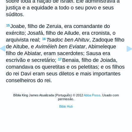
sobre toda a nação de Israel. Ele administrava a
justiça e a equidade a todo o seu povo e seus
súditos.
Joabe, filho de Zeruia, era comandante do
15
exército; Josafá, filho de Ailude, era cronista, o
arquivista real;
Tsadoc ben Ahituv
, Zadoque filho
16
de Aitube, e
Aviméleh ben Eviatar
, Abimeleque
filho de Abiatar, eram sacerdotes; Sausa era
escrivão e secretário;
Benaia, filho de Joiada,
17
comandava os queretitas e os peletitas; e os filhos
do rei Davi eram seus diletos e mais importantes
conselheiros do rei.
Bíblia King James Atualizada (Português) © 2012
Abba Press
. Usado com
permissão.
Bible Hub