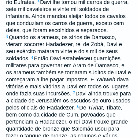
rio Eufrates.
Davi lhe tomou mil carros de guerra,
4
sete mil cavaleiros e vinte mil soldados de
infantaria. Ainda mandou aleijar todos os cavalos
que conduziam os carros de guerra, exceto cem
deles, que foram escolhidos e separados.
Quando os arameus, os sírios de Damasco,
5
vieram socorrer Hadadezer, rei de Zobá, Davi e
seu exército mataram vinte e dois mil de seus
soldados.
Então Davi estabeleceu guarnições
6
militares para governar em Aram de Damasco, e
os arameus também se tornaram súditos de Davi e
começaram a lhe pagar impostos. E
Yahweh
dava
vitórias e mais vitórias a Davi em todos os lugares
onde fazia suas incursões.
Davi ainda trouxe para
7
a cidade de Jerusalém os escudos de ouro usados
pelos oficiais de Hadadezer.
De
Tivhat
, Tibate,
8
bem como da cidade de Cum, povoados que
pertenciam a Hadadezer, o rei Davi trouxe grande
quantidade de bronze que Salomão usou para
fazer o tanque de bronze, as colunas e vários