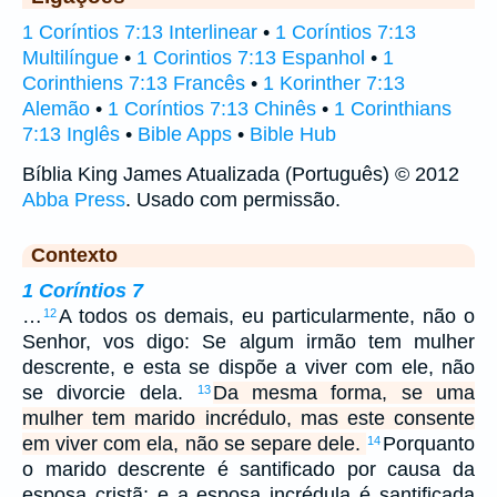
1 Coríntios 7:13 Interlinear
•
1 Coríntios 7:13
Multilíngue
•
1 Corintios 7:13 Espanhol
•
1
Corinthiens 7:13 Francês
•
1 Korinther 7:13
Alemão
•
1 Coríntios 7:13 Chinês
•
1 Corinthians
7:13 Inglês
•
Bible Apps
•
Bible Hub
Bíblia King James Atualizada (Português) © 2012
Abba Press
. Usado com permissão.
Contexto
1 Coríntios 7
…
A todos os demais, eu particularmente, não o
12
Senhor, vos digo: Se algum irmão tem mulher
descrente, e esta se dispõe a viver com ele, não
se divorcie dela.
Da mesma forma, se uma
13
mulher tem marido incrédulo, mas este consente
em viver com ela, não se separe dele.
Porquanto
14
o marido descrente é santificado por causa da
esposa cristã; e a esposa incrédula é santificada