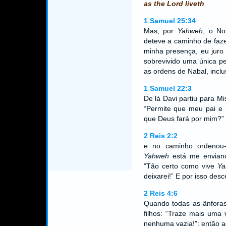
as the Lord liveth
1 Samuel 25:34
Mas, por
Yahweh
, o N
deteve a caminho de faze
minha presença, eu juro
sobrevivido uma única p
as ordens de Nabal, inclu
1 Samuel 22:3
De lá Davi partiu para M
“Permite que meu pai e 
que Deus fará por mim?”
2 Reis 2:2
e no caminho ordenou-
Yahweh
está me enviand
“Tão certo como vive
Ya
deixarei!” E por isso desc
2 Reis 4:6
Quando todas as ânforas
filhos: “Traze mais uma 
nenhuma vazia!”; então aq