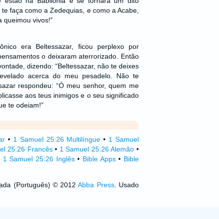
 estão na Babilônia e se tornará um dito
te faça como a Zedequias, e como a Acabe,
ia queimou vivos!”
ônico era Beltessazar, ficou perplexo por
pensamentos o deixaram aterrorizado. Então
 vontade, dizendo: “Beltessazar, não te deixes
 revelado acerca do meu pesadelo. Não te
ssazar respondeu: “Ó meu senhor, quem me
licasse aos teus inimigos e o seu significado
ue te odeiam!”
ar
•
1 Samuel 25:26 Multilíngue
•
1 Samuel
el 25:26 Francês
•
1 Samuel 25:26 Alemão
•
•
1 Samuel 25:26 Inglês
•
Bible Apps
•
Bible
izada (Português) © 2012
Abba Press
. Usado