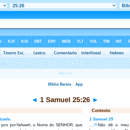
◄
1 Samuel 25:26
►
Contexto
izada
1 Samuel 25
 juro por
Yahweh
, o Nome do SENHOR, que
…
Não dê o meu 
25