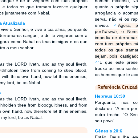
sangue e de te vingares com tuas próprias
homem maldoso, Nab
 e todos os que tramam fazer-te qualquer
quanto o próprio si
dos juntamente com Nabal.
arrogância o acompa
serva, não vi os r
a Atualizada
enviou.
Agora, p
26
 vive o Senhor, e vive a tua alma, porquanto
por
Yahweh
, o Nom
derramares sangue, e de te vingares com a
impediu de derramar
agora como Nabal os teus inimigos e os que
com tuas próprias m
ntra o meu senhor.
todos os que trama
sejam, pois, castiga
E que este prese
27
as
the LORD liveth, and
as
thy soul liveth,
trouxe ao meu senho
ithholden thee from coming to
shed
blood,
os homens que te a
 with thine own hand, now let thine enemies,
 my lord, be as Nabal.
Referência Cruzad
n
Hebreus 10:30
as the LORD liveth, and as thy soul liveth,
Porquanto, nós c
hholden thee from bloodguiltiness, and from
declarou: “A mim per
ne own hand, now therefore let thine enemies,
outro trecho: “O Sen
o my lord, be as Nabal.
seu povo”.
Gênesis 20:6
Então Deus lhe es