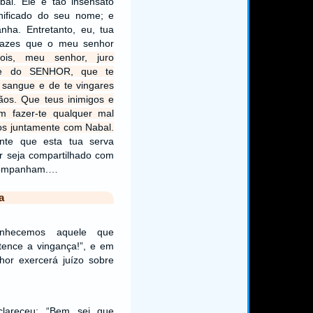
al. Ele é tão insensato
gnificado do seu nome; e
nha. Entretanto, eu, tua
apazes que o meu senhor
ois, meu senhor, juro
e do SENHOR, que te
 sangue e de te vingares
ãos. Que teus inimigos e
m fazer-te qualquer mal
dos juntamente com Nabal.
nte que esta tua serva
r seja compartilhado com
companham.…
a
onhecemos aquele que
tence a vingança!”, e em
hor exercerá juízo sobre
clareceu: “Bem sei que