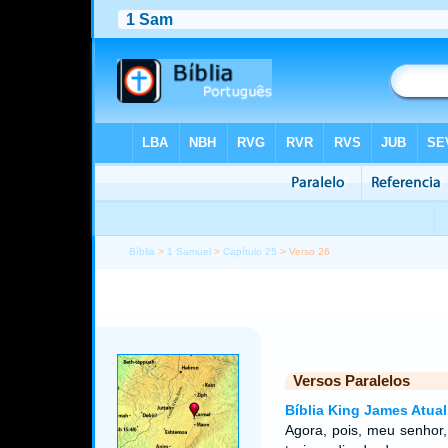
Bíblia
>
1 Samuel
>
Capítulo 25
> Verso 26
Versos Paralelos
Bíblia King James Atual
Agora, pois, meu senhor,