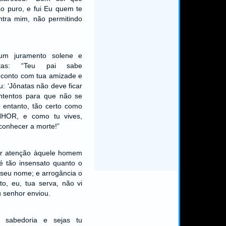
ão puro, e fui Eu quem te
ntra mim, não permitindo
 um juramento solene e
tas: “Teu pai sabe
 conto com tua amizade e
: ‘Jônatas não deve ficar
ntentos para que não se
o entanto, tão certo como
HOR, e como tu vives,
conhecer a morte!”
r atenção àquele homem
é tão insensato quanto o
o seu nome; e arrogância o
o, eu, tua serva, não vi
 senhor enviou.
a sabedoria e sejas tu