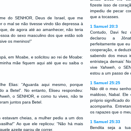
fizeste isso de coraç
impediu de pecar co
que a tocasses.
ome do SENHOR, Deus de Israel, que me
r o mal se não tivesse vindo tão depressa à
1 Samuel 20:3
 que, de agora até ao amanhecer, não teria
Contudo, Davi fez
essoa do sexo masculino dos que estão sob
declarou a Jôna
sive os meninos!”
perfeitamente que eu
cooperação, e deduziu
sabendo dos meus i
ispá, em Moabe, e solicitou ao rei de Moabe:
entristeça demais’ N
minha mãe fiquem aqui até que eu saiba o
vive
Yahweh
, o SEN
estou a um passo de 
1 Samuel 25:25
lhe Elias: “Aguarda aqui mesmo, porque
Não dê o meu senho
o a Betel”. No entanto, Eliseu respondeu:
maldoso, Nabal. Ele 
hweh
, o SENHOR, e como tu vives, não te
próprio significado d
eram juntos para Betel.
acompanha. Entretant
os rapazes que o meu
 estavam cheias, a mulher pediu a um dos
1 Samuel 25:33
vasilha!” Ao que ele replicou: “Não há mais
Bendita seja a tu
uele azeite parou de correr.