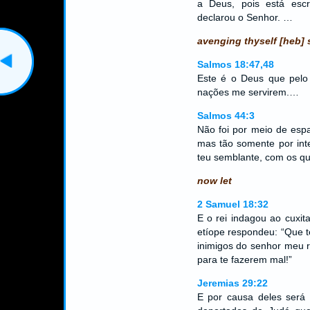
a Deus, pois está escri
declarou o Senhor. …
avenging thyself [heb] 
Salmos 18:47,48
Este é o Deus que pelo
nações me servirem.…
Salmos 44:3
Não foi por meio de esp
mas tão somente por inte
teu semblante, com os qu
now let
2 Samuel 18:32
E o rei indagou ao cuxi
etíope respondeu: “Que 
inimigos do senhor meu r
para te fazerem mal!”
Jeremias 29:22
E por causa deles será