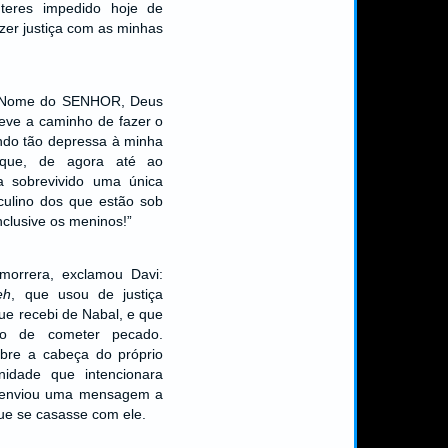
teres impedido hoje de
zer justiça com as minhas
 Nome do SENHOR, Deus
teve a caminho de fazer o
indo tão depressa à minha
 que, de agora até ao
a sobrevivido uma única
ulino dos que estão sob
nclusive os meninos!”
morrera, exclamou Davi:
eh
, que usou de justiça
ue recebi de Nabal, e que
o de cometer pecado.
obre a cabeça do próprio
nidade que intencionara
vi enviou uma mensagem a
que se casasse com ele.