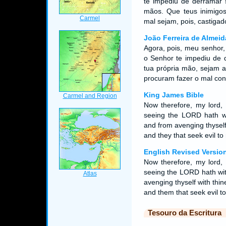
te impediu de derramar 
mãos. Que teus inimigos
mal sejam, pois, castiga
João Ferreira de Almeid
Agora, pois, meu senhor,
o Senhor te impediu de 
tua própria mão, sejam 
procuram fazer o mal co
King James Bible
Now therefore, my lord,
seeing the LORD hath w
and from avenging thyself
and they that seek evil to
English Revised Versio
Now therefore, my lord, 
seeing the LORD hath wit
avenging thyself with thi
and them that seek evil t
Tesouro da Escritura