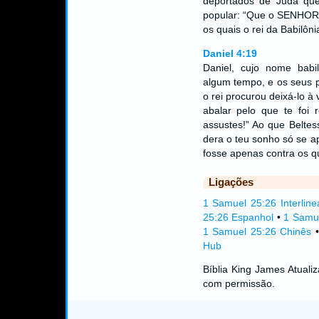
deportados de Judá que
popular: “Que o SENHOR 
os quais o rei da Babilôn
Daniel 4:19
Daniel, cujo nome babil
algum tempo, e os seus 
o rei procurou deixá-lo à
abalar pelo que te foi
assustes!” Ao que Belte
dera o teu sonho só se ap
fosse apenas contra os q
Ligações
1 Samuel 25:26 Interline
25:26 Espanhol
•
1 Samu
1 Samuel 25:26 Chinês
Hub
Bíblia King James Atual
com permissão.