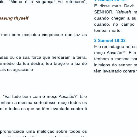
to: “Minha é a vingança! Eu retribuirei”,
E disse mais Davi:
SENHOR,
Yahweh
me
saving thyself
quando chegar a su
quando, no campo 
tombar morto.
 meu bem executou vingança,e que faz as
2 Samuel 18:32
E o rei indagou ao cu
moço Absalão?” E o
adas ou da sua força que herdaram a terra,
tenham a mesma sor
rmédio da tua destra, teu braço e a luz do
inimigos do senhor m
ais os agraciaste.
têm levantado contra t
ta: “Vai tudo bem com o moço Absalão?” E o
tenham a mesma sorte desse moço todos os
ei e todos os que se têm levantado contra ti
 pronunciada uma maldição sobre todos os