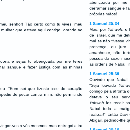
abençoada por me 
derramar sangue e fa
próprias mãos!
1 Samuel 25:34
, meu senhor! Tão certo como tu vives, meu
Mas, por
Yahweh
, o
mulher que esteve aqui contigo, orando ao
de Israel, que me de
mal se não tivesse v
presença, eu juro
amanhecer, não teri
pessoa do sexo masc
edoria e sejas tu abençoada por me teres
as ordens de Nabal, i
mar sangue e fazer justiça com as minhas
1 Samuel 25:39
Ouvindo que Nabal 
“Seja louvado
Yahw
eu: “Bem sei que fizeste isso de coração
comigo pela afronta q
mpediu de pecar contra mim, não permitindo
deteve o seu serv
Yahweh
fez recair s
Nabal toda a malig
realizar!” Então Da
Abigail, pedindo-lhe 
vingar-vos a vós mesmos, mas entregai a ira
1 Samuel 26:10