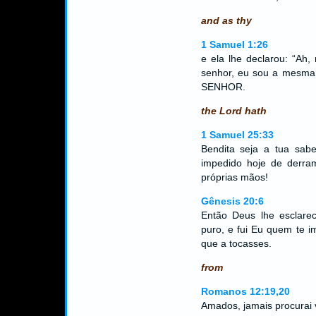
and as thy
1 Samuel 1:26
e ela lhe declarou: “Ah
senhor, eu sou a mesma 
SENHOR.
the Lord hath
1 Samuel 25:33
Bendita seja a tua sab
impedido hoje de derra
próprias mãos!
Gênesis 20:6
Então Deus lhe esclarec
puro, e fui Eu quem te i
que a tocasses.
from
Romanos 12:19,20
Amados, jamais procurai 