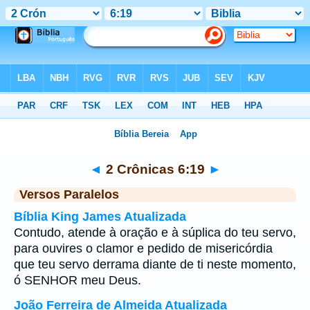
Bíblia
>
2 Crônicas
>
Capítulo 6
> Verso 19
◄
2 Crônicas 6:19
►
Versos Paralelos
Bíblia King James Atualizada
Contudo, atende à oração e à súplica do teu servo,
para ouvires o clamor e pedido de misericórdia
que teu servo derrama diante de ti neste momento,
ó SENHOR meu Deus.
João Ferreira de Almeida Atualizada