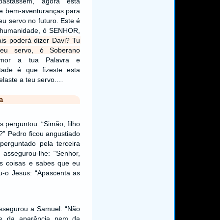
astassem, agora está
e bem-aventuranças para
u servo no futuro. Este é
a humanidade, ó SENHOR,
is poderá dizer Davi? Tu
eu servo, ó Soberano
mor a tua Palavra e
tade é que fizeste esta
elaste a teu servo.…
a
s perguntou: “Simão, filho
” Pedro ficou angustiado
perguntado pela terceira
 assegurou-lhe: “Senhor,
s coisas e sabes que eu
u-o Jesus: “Apascenta as
segurou a Samuel: “Não
nte da aparência nem da