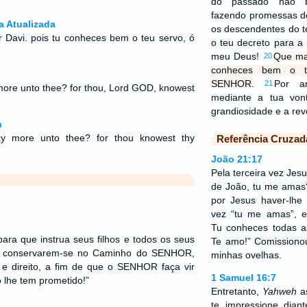
do passado não b
fazendo promessas d
a Atualizada
os descendentes do te
 Davi. pois tu conheces bem o teu servo, ó
o teu decreto para 
meu Deus!
Que ma
20
conheces bem o t
SENHOR.
Por a
21
ore unto thee? for thou, Lord GOD, knowest
mediante a tua von
grandiosidade e a rev
n
y more unto thee? for thou knowest thy
Referência Cruzad
João 21:17
Pela terceira vez Jesu
de João, tu me amas?
por Jesus haver-lhe 
vez “tu me amas”, e
Tu conheces todas a
para que instrua seus filhos e todos os seus
Te amo!” Comissiono
e conservarem-se no Caminho do SENHOR,
minhas ovelhas.
 e direito, a fim de que o SENHOR faça vir
1 Samuel 16:7
 lhe tem prometido!”
Entretanto,
Yahweh
as
te impressione dia