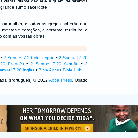
às claras diante daquele a quem deveremos
o grande sumo sacerdote
ssa mulher, e todas as igrejas saberão que
mentes e corações, e portanto, retribuirei a
o com as vossas obras.
•
2 Samuel 7:20 Multilíngue
•
2 Samuel 7:20
:20 Francês
•
2 Samuel 7:20 Alemão
•
2
amuel 7:20 Inglês
•
Bible Apps
•
Bible Hub
izada (Português) © 2012
Abba Press
. Usado