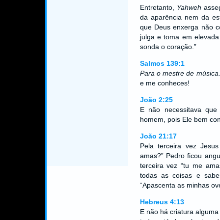
Entretanto,
Yahweh
asseg
da aparência nem da est
que Deus enxerga não 
julga e toma em elevad
sonda o coração.”
Salmos 139:1
Para o mestre de música
e me conheces!
João 2:25
E não necessitava que
homem, pois Ele bem con
João 21:17
Pela terceira vez Jesus
amas?” Pedro ficou angu
terceira vez “tu me ama
todas as coisas e sab
“Apascenta as minhas ov
Hebreus 4:13
E não há criatura alguma