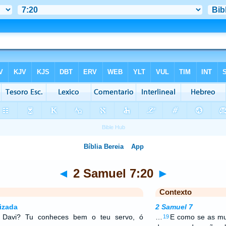
◄
2 Samuel 7:20
►
Contexto
izada
2 Samuel 7
 Davi? Tu conheces bem o teu servo, ó
…
E como se as mu
19