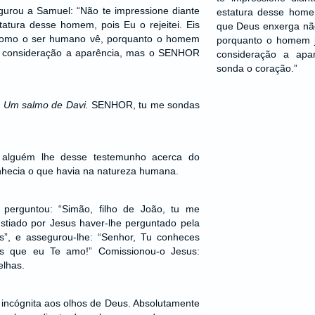
urou a Samuel: “Não te impressione diante
estatura desse homem
atura desse homem, pois Eu o rejeitei. Eis
que Deus enxerga nã
como o ser humano vê, porquanto o homem
porquanto o homem 
a consideração a aparência, mas o SENHOR
consideração a ap
sonda o coração.”
. Um salmo de Davi.
SENHOR, tu me sondas
 alguém lhe desse testemunho acerca do
hecia o que havia na natureza humana.
 perguntou: “Simão, filho de João, tu me
stiado por Jesus haver-lhe perguntado pela
s”, e assegurou-lhe: “Senhor, Tu conheces
es que eu Te amo!” Comissionou-o Jesus:
elhas.
 incógnita aos olhos de Deus. Absolutamente