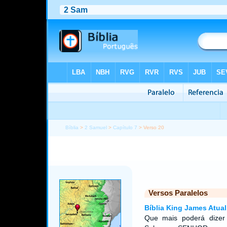
Bíblia
>
2 Samuel
>
Capítulo 7
> Verso 20
Versos Paralelos
Bíblia King James Atual
Que mais poderá dizer