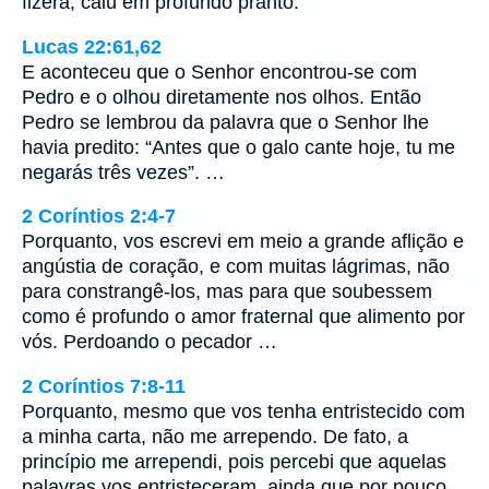
fizera, caiu em profundo pranto.
Lucas 22:61,62
E aconteceu que o Senhor encontrou-se com
Pedro e o olhou diretamente nos olhos. Então
Pedro se lembrou da palavra que o Senhor lhe
havia predito: “Antes que o galo cante hoje, tu me
negarás três vezes”. …
2 Coríntios 2:4-7
Porquanto, vos escrevi em meio a grande aflição e
angústia de coração, e com muitas lágrimas, não
para constrangê-los, mas para que soubessem
como é profundo o amor fraternal que alimento por
vós. Perdoando o pecador …
2 Coríntios 7:8-11
Porquanto, mesmo que vos tenha entristecido com
a minha carta, não me arrependo. De fato, a
princípio me arrependi, pois percebi que aquelas
palavras vos entristeceram, ainda que por pouco