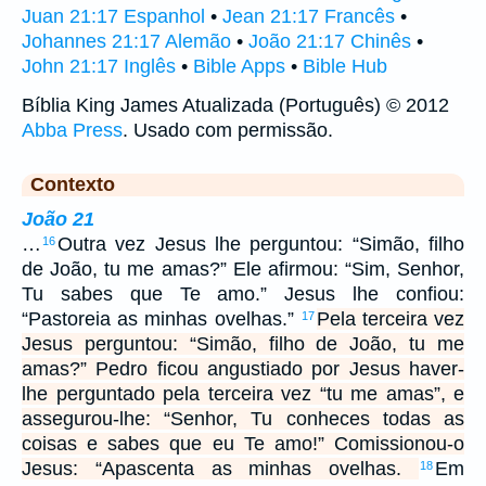
Juan 21:17 Espanhol
•
Jean 21:17 Francês
•
Johannes 21:17 Alemão
•
João 21:17 Chinês
•
John 21:17 Inglês
•
Bible Apps
•
Bible Hub
Bíblia King James Atualizada (Português) © 2012
Abba Press
. Usado com permissão.
Contexto
João 21
…
Outra vez Jesus lhe perguntou: “Simão, filho
16
de João, tu me amas?” Ele afirmou: “Sim, Senhor,
Tu sabes que Te amo.” Jesus lhe confiou:
“Pastoreia as minhas ovelhas.”
Pela terceira vez
17
Jesus perguntou: “Simão, filho de João, tu me
amas?” Pedro ficou angustiado por Jesus haver-
lhe perguntado pela terceira vez “tu me amas”, e
assegurou-lhe: “Senhor, Tu conheces todas as
coisas e sabes que eu Te amo!” Comissionou-o
Jesus: “Apascenta as minhas ovelhas.
Em
18