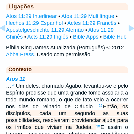
Ligações
Atos 11:29 Interlinear
•
Atos 11:29 Multilíngue
•
Hechos 11:29 Espanhol
•
Actes 11:29 Francês
•
Apostelgeschichte 11:29 Alemão
•
Atos 11:29
Chinês
•
Acts 11:29 Inglês
•
Bible Apps
•
Bible Hub
Bíblia King James Atualizada (Português) © 2012
Abba Press
. Usado com permissão.
Contexto
Atos 11
…
Um deles, chamado Ágabo, levantou-se e pelo
28
Espírito predisse que uma grande fome assolaria a
todo mundo romano, o que de fato veio a ocorrer
nos dias do reinado de Cláudio.
Então, os
29
discípulos, cada um segundo as suas
possibilidades, resolveram providenciar ajuda para
os irmãos que viviam na Judeia.
E assim o
30