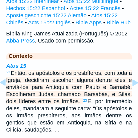
Atos 15:22 Interlinear
•
Atos 15:22 Multilíngue
•
Hechos 15:22 Espanhol
•
Actes 15:22 Francês
•
Apostelgeschichte 15:22 Alemão
•
Atos 15:22
Chinês
•
Acts 15:22 Inglês
•
Bible Apps
•
Bible Hub
Bíblia King James Atualizada (Português) © 2012
Abba Press
. Usado com permissão.
Contexto
Atos 15
Então, os apóstolos e os presbíteros, com toda a
22
Igreja, decidiram escolher alguns dentre eles e
enviá-los para Antioquia com Paulo e Barnabé.
Escolheram Judas, chamado Barsabás, e Silas,
dois líderes entre os irmãos.
E, por intermédio
23
deles, mandaram a seguinte carta: “Os apóstolos e
os irmãos presbíteros, aos irmãos dentre os
gentios que estão em Antioquia, na Síria e na
Cilícia, saudações. …