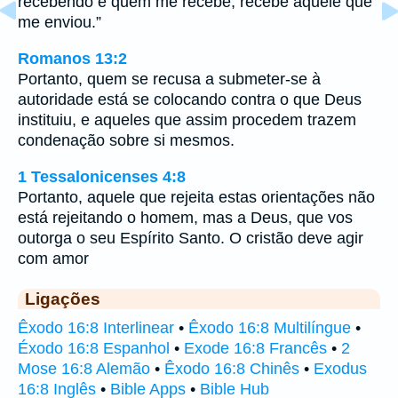
recebendo e quem me recebe, recebe aquele que
me enviou.”
Romanos 13:2
Portanto, quem se recusa a submeter-se à
autoridade está se colocando contra o que Deus
instituiu, e aqueles que assim procedem trazem
condenação sobre si mesmos.
1 Tessalonicenses 4:8
Portanto, aquele que rejeita estas orientações não
está rejeitando o homem, mas a Deus, que vos
outorga o seu Espírito Santo. O cristão deve agir
com amor
Ligações
Êxodo 16:8 Interlinear
•
Êxodo 16:8 Multilíngue
•
Éxodo 16:8 Espanhol
•
Exode 16:8 Francês
•
2
Mose 16:8 Alemão
•
Êxodo 16:8 Chinês
•
Exodus
16:8 Inglês
•
Bible Apps
•
Bible Hub