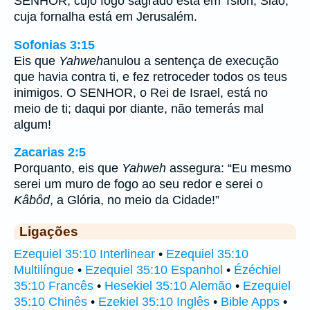
SENHOR, cujo fogo sagrado está em Tsión, Sião,
cuja fornalha está em Jerusalém.
Sofonias 3:15
Eis que
Yahweh
anulou a sentença de execução
que havia contra ti, e fez retroceder todos os teus
inimigos. O SENHOR, o Rei de Israel, está no
meio de ti; daqui por diante, não temerás mal
algum!
Zacarias 2:5
Porquanto, eis que
Yahweh
assegura: “Eu mesmo
serei um muro de fogo ao seu redor e serei o
Kâbôd
, a Glória, no meio da Cidade!”
Ligações
Ezequiel 35:10 Interlinear
•
Ezequiel 35:10
Multilíngue
•
Ezequiel 35:10 Espanhol
•
Ézéchiel
35:10 Francês
•
Hesekiel 35:10 Alemão
•
Ezequiel
35:10 Chinês
•
Ezekiel 35:10 Inglês
•
Bible Apps
•