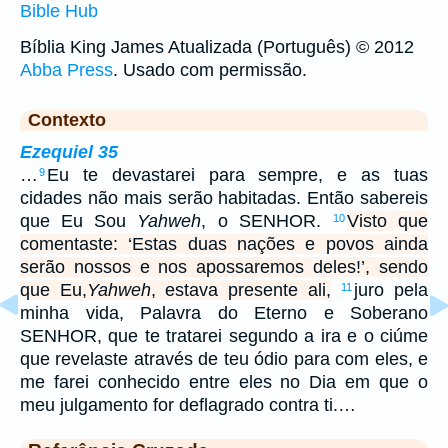
Bible Hub
Bíblia King James Atualizada (Português) © 2012
Abba Press
. Usado com permissão.
Contexto
Ezequiel 35
…
Eu te devastarei para sempre, e as tuas
9
cidades não mais serão habitadas. Então sabereis
que Eu Sou
Yahweh
, o SENHOR.
Visto que
10
comentaste: ‘Estas duas nações e povos ainda
serão nossos e nos apossaremos deles!’, sendo
que Eu,
Yahweh
, estava presente ali,
juro pela
11
minha vida, Palavra do Eterno e Soberano
SENHOR, que te tratarei segundo a ira e o ciúme
que revelaste através de teu ódio para com eles, e
me farei conhecido entre eles no Dia em que o
meu julgamento for deflagrado contra ti.…