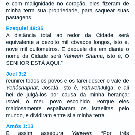
e com malignidade no coração, eles fizeram de
minha terra sua propriedade, para saquear suas
pastagens.
Ezequiel 48:35
A distância total ao redor da Cidade será
equivalente a dezoito mil côvados longos, isto é,
nove mil quilômetros. E daquele dia em diante o
nome da Cidade será
Yahweh Sháma
, isto é, O
SENHOR ESTÁ AQUI.”
Joel 3:2
reunirei todos os povos e os farei descer o vale de
Yehôshaphat
, Josafá, isto é,
Yahweh
Julga; e ali
hei de julgá-los por causa da minha herança:
Israel, o meu povo escolhido. Porque eles
maldosamente espalharam os israelitas pelo
mundo, e dividiram entre si a minha terra.
Amós 1:13
E assim assegura
Yahweh
: “Por três