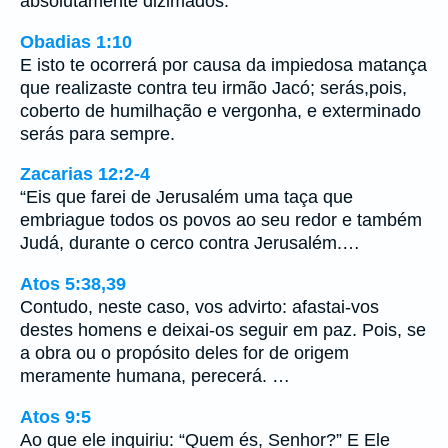
absolutamente dizimados.
Obadias 1:10
E isto te ocorrerá por causa da impiedosa matança
que realizaste contra teu irmão Jacó; serás,pois,
coberto de humilhação e vergonha, e exterminado
serás para sempre.
Zacarias 12:2-4
“Eis que farei de Jerusalém uma taça que
embriague todos os povos ao seu redor e também
Judá, durante o cerco contra Jerusalém.…
Atos 5:38,39
Contudo, neste caso, vos advirto: afastai-vos
destes homens e deixai-os seguir em paz. Pois, se
a obra ou o propósito deles for de origem
meramente humana, perecerá. …
Atos 9:5
Ao que ele inquiriu: “Quem és, Senhor?” E Ele