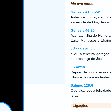
his two sons.
Gênesis 41:50-52
Antes de começarem os a
sacerdote de Om, deu a J
Gênesis 46:20
Azenate, filha de Potífer
Egito: Manassés e Efraim
Gênesis 50:23
e viu a terceira geração
na presença de José, os f
Jó 42:16
Depois de todos esses e
filhos e os descendentes 
Salmos 128:6
Que alcances a felicidade 
Israel!
Ligações