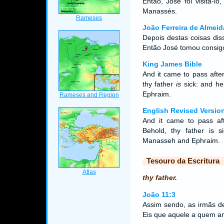
Então, José foi visitá-lo
Manassés.
João Ferreira de Almeid
Depois destas coisas dis
Então José tomou consigo
King James Bible
And it came to pass after
thy father
is
sick: and he
Ephraim.
English Revised Versio
And it came to pass aft
Behold, thy father is 
Manasseh and Ephraim.
Tesouro da Escritura
thy father.
João 11:3
Assim sendo, as irmãs d
Eis que aquele a quem a