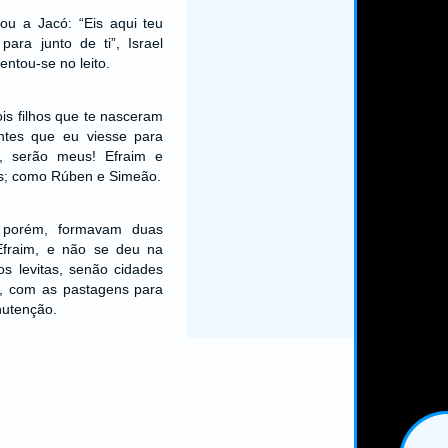
ou a Jacó: “Eis aqui teu
para junto de ti”, Israel
entou-se no leito.
ois filhos que te nasceram
antes que eu viesse para
o, serão meus! Efraim e
; como Rúben e Simeão.
, porém, formavam duas
Efraim, e não se deu na
os levitas, senão cidades
m, com as pastagens para
nutenção.