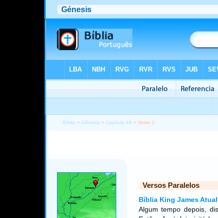
Bíblia
>
Gênesis
>
Capítulo 48
> Verso 1
Versos Paralelos
Bíblia King James Atual
Algum tempo depois, di