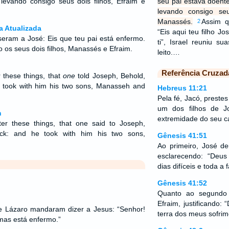
, levando consigo seus dois filhos, Efraim e
seu pai estava doente.
levando consigo seu
Manassés.
Assim q
2
a Atualizada
“Eis aqui teu filho Jo
seram a José: Eis que teu pai está enfermo.
ti”, Israel reuniu s
 os seus dois filhos, Manassés e Efraim.
leito.…
Referência Cruzad
 these things, that
one
told Joseph, Behold,
 took with him his two sons, Manasseh and
Hebreus 11:21
Pela fé, Jacó, preste
um dos filhos de J
n
extremidade do seu c
er these things, that one said to Joseph,
sick: and he took with him his two sons,
Gênesis 41:51
Ao primeiro, José 
esclarecendo: “Deu
dias difíceis e toda a 
Gênesis 41:52
Quanto ao segundo 
Efraim, justificando:
e Lázaro mandaram dizer a Jesus: “Senhor!
terra dos meus sofrim
mas está enfermo.”