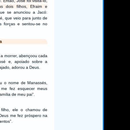
 Então, José foi visitá-lo,
s dois filhos, Efraim e
ue se anunciou a Jacó:
sé, que veio para junto de
uas forças e sentou-se no
a
s a morrer, abençoou cada
osé e, apoiado sobre a
ajado, adorou a Deus.
deu o nome de Manassés,
s me fez esquecer meus
família de meu pai”.
filho, ele o chamou de
 “Deus me fez próspero na
entos”.