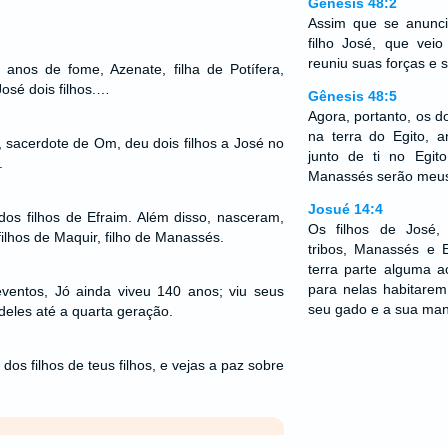
Gênesis 48:2
Assim que se anunci
filho José, que veio 
reuniu suas forças e s
nos de fome, Azenate, filha de Potífera,
osé dois filhos.…
Gênesis 48:5
Agora, portanto, os d
na terra do Egito, 
a, sacerdote de Om, deu dois filhos a José no
junto de ti no Egit
.
Manassés serão meus
Josué 14:4
 dos filhos de Efraim. Além disso, nasceram,
Os filhos de José
ilhos de Maquir, filho de Manassés.
tribos, Manassés e 
terra parte alguma a
para nelas habitare
ventos, Jó ainda viveu 140 anos; viu seus
seu gado e a sua ma
deles até a quarta geração.
dos filhos de teus filhos, e vejas a paz sobre