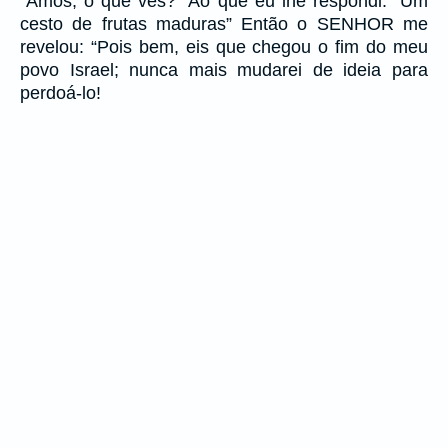
“Amós, o que vês?” Ao que eu lhe respondi: “Um
cesto de frutas maduras” Então o SENHOR me
revelou: “Pois bem, eis que chegou o fim do meu
povo Israel; nunca mais mudarei de ideia para
perdoá-lo!