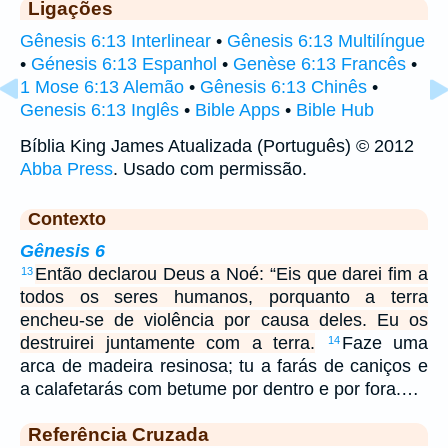
Ligações
Gênesis 6:13 Interlinear
•
Gênesis 6:13 Multilíngue
•
Génesis 6:13 Espanhol
•
Genèse 6:13 Francês
•
1 Mose 6:13 Alemão
•
Gênesis 6:13 Chinês
•
Genesis 6:13 Inglês
•
Bible Apps
•
Bible Hub
Bíblia King James Atualizada (Português) © 2012
Abba Press
. Usado com permissão.
Contexto
Gênesis 6
Então declarou Deus a Noé: “Eis que darei fim a
13
todos os seres humanos, porquanto a terra
encheu-se de violência por causa deles. Eu os
destruirei juntamente com a terra.
Faze uma
14
arca de madeira resinosa; tu a farás de caniços e
a calafetarás com betume por dentro e por fora.…
Referência Cruzada