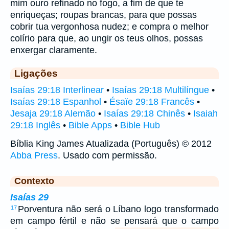
mim ouro refinado no fogo, a fim de que te
enriqueças; roupas brancas, para que possas
cobrir tua vergonhosa nudez; e compra o melhor
colírio para que, ao ungir os teus olhos, possas
enxergar claramente.
Ligações
Isaías 29:18 Interlinear
•
Isaías 29:18 Multilíngue
•
Isaías 29:18 Espanhol
•
Ésaïe 29:18 Francês
•
Jesaja 29:18 Alemão
•
Isaías 29:18 Chinês
•
Isaiah
29:18 Inglês
•
Bible Apps
•
Bible Hub
Bíblia King James Atualizada (Português) © 2012
Abba Press
. Usado com permissão.
Contexto
Isaías 29
Porventura não será o Líbano logo transformado
17
em campo fértil e não se pensará que o campo