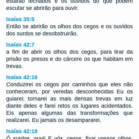
estarão fechados e os ouvidos do que podem
escutar se abrirão para ouvir.
Isaías 35:5
Então se abrirão os olhos dos cegos e os ouvidos
dos surdos se desobstruirão.
Isaías 42:7
a fim de abrir os olhos dos cegos, para tirar da
prisão os presos e do cárcere os que habitam em
trevas.
Isaías 42:16
Conduzirei os cegos por caminhos que eles não
conheceram, por veredas desconhecidas Eu os
guiarei; tornarei as mais densas trevas em luz
diante deles e farei retos os lugares acidentados.
Eis apenas algumas das transformações que
realizarei. Eu jamais os desampararei.
Isaías 42:18
Ó surdos, ouvi! E vós, cegos, fixai vossos olhos,