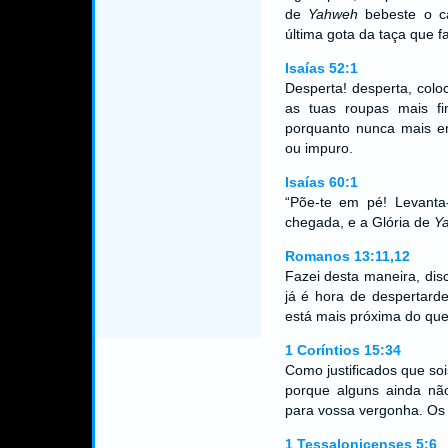
de
Yahweh
bebeste o cá
última gota da taça que
Isaías 52:1
Desperta! desperta, colo
as tuas roupas mais fi
porquanto nunca mais ent
ou impuro.
Isaías 60:1
“Põe-te em pé! Levanta
chegada, e a Glória de
Y
Romanos 13:11,12
Fazei desta maneira, di
já é hora de despertard
está mais próxima do qu
1 Coríntios 15:34
Como justificados que so
porque alguns ainda nã
para vossa vergonha. Os 
1 Tessalonicenses 5:6