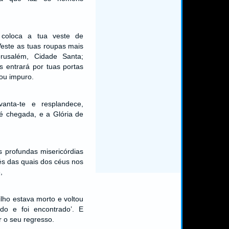
, coloca a tua veste de
Veste as tuas roupas mais
erusalém, Cidade Santa;
 entrará por tuas portas
 ou impuro.
anta-te e resplandece,
é chegada, e a Glória de
s profundas misericórdias
és das quais dos céus nos
,
lho estava morto e voltou
ido e foi encontrado’. E
 o seu regresso.