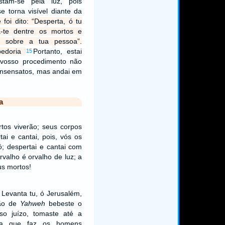
stam-se pela luz, pois
e torna visível diante da
 foi dito: “Desperta, ó tu
a-te dentre os mortos e
rá sobre a tua pessoa”.
bedoria
Portanto, estai
15
 vosso procedimento não
insensatos, mas andai em
a
tos viverão; seus corpos
tai e cantai, pois, vós os
; despertai e cantai com
rvalho é orvalho de luz; a
us mortos!
 Levanta tu, ó Jerusalém,
ão de
Yahweh
bebeste o
oso juízo, tomaste até a
ça que faz os homens