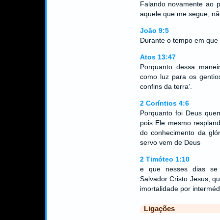
Falando novamente ao po
aquele que me segue, não
João 9:5
Durante o tempo em que e
Atos 13:47
Porquanto dessa maneir
como luz para os gentio
confins da terra’.
2 Coríntios 4:6
Porquanto foi Deus quem
pois Ele mesmo respland
do conhecimento da glór
servo vem de Deus
2 Timóteo 1:10
e que nesses dias se 
Salvador Cristo Jesus, qu
imortalidade por intermé
Ligações