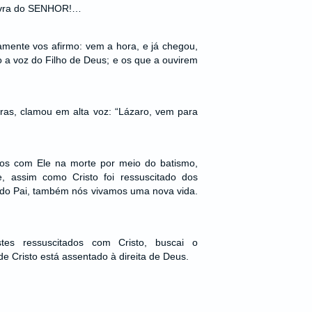
lavra do SENHOR!…
mente vos afirmo: vem a hora, e já chegou,
 a voz do Filho de Deus; e os que a ouvirem
vras, clamou em alta voz: “Lázaro, vem para
dos com Ele na morte por meio do batismo,
, assim como Cristo foi ressuscitado dos
 do Pai, também nós vivamos uma nova vida.
stes ressuscitados com Cristo, buscai o
e Cristo está assentado à direita de Deus.