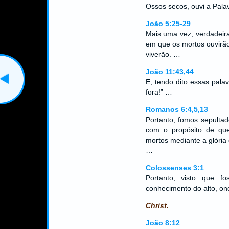
Ossos secos, ouvi a Pa
João 5:25-29
Mais uma vez, verdadeira
em que os mortos ouvirão
viverão. …
João 11:43,44
E, tendo dito essas pala
fora!” …
Romanos 6:4,5,13
Portanto, fomos sepulta
com o propósito de que
mortos mediante a glória
…
Colossenses 3:1
Portanto, visto que fo
conhecimento do alto, ond
Christ.
João 8:12