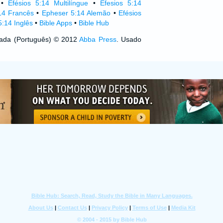
•
Efésios 5:14 Multilíngue
•
Efesios 5:14
14 Francês
•
Epheser 5:14 Alemão
•
Efésios
:14 Inglês
•
Bible Apps
•
Bible Hub
izada (Português) © 2012
Abba Press
. Usado