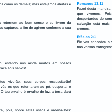
Romanos 13:11
os como os demais; mas estejamos alertas e
Fazei desta maneira
que vivemos. Po
despertardes do son
a retornem ao bom senso e se livrem da
salvação está mais
os capturou, a fim de agirem conforme a sua
cremos.
Efésios 2:1
Ele vos concedeu a 
nas vossas transgres
to, estando nós ainda mortos em nossos
raça sois salvos!
os viverão; seus corpos ressuscitarão!
, vós os que retornaram ao pó; despertai e
 O teu orvalho é orvalho de luz; a terra dará
za, pois, sobre estes ossos e ordena-lhes: