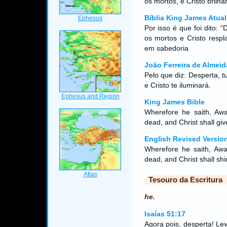
os mortos, e Cristo brilha
Bíblia King James Atual
Por isso é que foi dito: 
os mortos e Cristo resp
em sabedoria
João Ferreira de Almeid
Pelo que diz: Desperta, t
e Cristo te iluminará.
King James Bible
Wherefore he saith, Awa
dead, and Christ shall give
English Revised Versio
Wherefore he saith, Awa
dead, and Christ shall sh
Tesouro da Escritura
he.
Isaías 51:17
Agora pois, desperta! Le