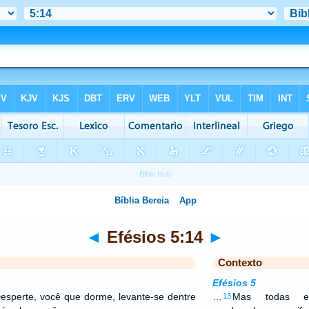
◄
Efésios 5:14
►
Contexto
Efésios 5
Desperte, você que dorme, levante-se dentre
…
Mas todas es
13