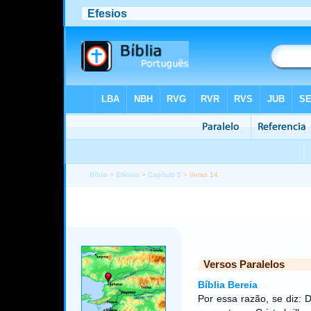
Bíblia
>
Efésios
>
Capítulo 5
> Verso 14
Versos Paralelos
Bíblia Bereia
Por essa razão, se diz: 