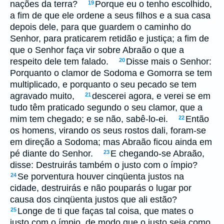
nações da terra?
Porque eu o tenho escolhido,
19
a fim de que ele ordene a seus filhos e a sua casa
depois dele, para que guardem o caminho do
Senhor, para praticarem retidão e justiça; a fim de
que o Senhor faça vir sobre Abraão o que a
respeito dele tem falado.
Disse mais o Senhor:
20
Porquanto o clamor de Sodoma e Gomorra se tem
multiplicado, e porquanto o seu pecado se tem
agravado muito,
descerei agora, e verei se em
21
tudo têm praticado segundo o seu clamor, que a
mim tem chegado; e se não, sabê-lo-ei.
Então
22
os homens, virando os seus rostos dali, foram-se
em direção a Sodoma; mas Abraão ficou ainda em
pé diante do Senhor.
E chegando-se Abraão,
23
disse: Destruirás também o justo com o ímpio?
Se porventura houver cinqüenta justos na
24
cidade, destruirás e não pouparás o lugar por
causa dos cinqüenta justos que ali estão?
Longe de ti que faças tal coisa, que mates o
25
justo com o ímpio, de modo que o justo seja como