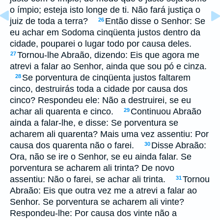
o ímpio; esteja isto longe de ti. Não fará justiça o
juiz de toda a terra?
Então disse o Senhor: Se
26
eu achar em Sodoma cinqüenta justos dentro da
cidade, pouparei o lugar todo por causa deles.
Tornou-lhe Abraão, dizendo: Eis que agora me
27
atrevi a falar ao Senhor, ainda que sou pó e cinza.
Se porventura de cinqüenta justos faltarem
28
cinco, destruirás toda a cidade por causa dos
cinco? Respondeu ele: Não a destruirei, se eu
achar ali quarenta e cinco.
Continuou Abraão
29
ainda a falar-lhe, e disse: Se porventura se
acharem ali quarenta? Mais uma vez assentiu: Por
causa dos quarenta não o farei.
Disse Abraão:
30
Ora, não se ire o Senhor, se eu ainda falar. Se
porventura se acharem ali trinta? De novo
assentiu: Não o farei, se achar ali trinta.
Tornou
31
Abraão: Eis que outra vez me a atrevi a falar ao
Senhor. Se porventura se acharem ali vinte?
Respondeu-lhe: Por causa dos vinte não a