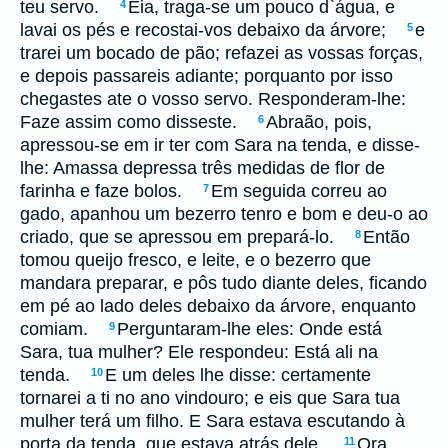
teu servo.
Eia, traga-se um pouco d`água, e
4
lavai os pés e recostai-vos debaixo da árvore;
e
5
trarei um bocado de pão; refazei as vossas forças,
e depois passareis adiante; porquanto por isso
chegastes ate o vosso servo. Responderam-lhe:
Faze assim como disseste.
Abraão, pois,
6
apressou-se em ir ter com Sara na tenda, e disse-
lhe: Amassa depressa três medidas de flor de
farinha e faze bolos.
Em seguida correu ao
7
gado, apanhou um bezerro tenro e bom e deu-o ao
criado, que se apressou em prepará-lo.
Então
8
tomou queijo fresco, e leite, e o bezerro que
mandara preparar, e pôs tudo diante deles, ficando
em pé ao lado deles debaixo da árvore, enquanto
comiam.
Perguntaram-lhe eles: Onde está
9
Sara, tua mulher? Ele respondeu: Está ali na
tenda.
E um deles lhe disse: certamente
10
tornarei a ti no ano vindouro; e eis que Sara tua
mulher terá um filho. E Sara estava escutando à
porta da tenda, que estava atrás dele.
Ora,
11