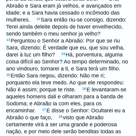
Abraão e Sara eram já velhos, e avançados em
idade; e a Sara havia cessado o incômodo das
mulheres.
Sara então riu-se consigo, dizendo:
12
Terei ainda deleite depois de haver envelhecido,
sendo também o meu senhor ja velho?
Perguntou o Senhor a Abraão: Por que se riu
13
Sara, dizendo: É verdade que eu, que sou velha,
darei à luz um filho?
Há, porventura, alguma
14
coisa difícil ao Senhor? Ao tempo determinado, no
ano vindouro, tornarei a ti, e Sara terá um filho.
Então Sara negou, dizendo: Não me ri;
15
porquanto ela teve medo. Ao que ele respondeu:
Não é assim; porque te riste.
E levantaram-se
16
aqueles homens dali e olharam para a banda de
Sodoma; e Abraão ia com eles, para os
encaminhar.
E disse o Senhor: Ocultarei eu a
17
Abraão o que faço,
visto que Abraão
18
certamente virá a ser uma grande e poderosa
nação, e por meio dele serão benditas todas as