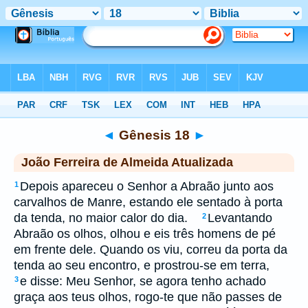
Biblia
>
jfa
> Gênesis 18
◄
Gênesis 18
►
João Ferreira de Almeida Atualizada
Depois apareceu o Senhor a Abraão junto aos
1
carvalhos de Manre, estando ele sentado à porta
da tenda, no maior calor do dia.
Levantando
2
Abraão os olhos, olhou e eis três homens de pé
em frente dele. Quando os viu, correu da porta da
tenda ao seu encontro, e prostrou-se em terra,
e disse: Meu Senhor, se agora tenho achado
3
graça aos teus olhos, rogo-te que não passes de