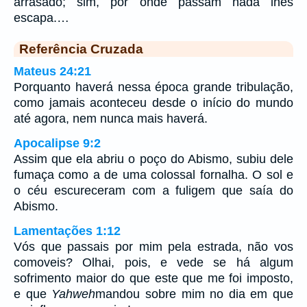
arrasado; sim, por onde passam nada lhes
escapa.…
Referência Cruzada
Mateus 24:21
Porquanto haverá nessa época grande tribulação,
como jamais aconteceu desde o início do mundo
até agora, nem nunca mais haverá.
Apocalipse 9:2
Assim que ela abriu o poço do Abismo, subiu dele
fumaça como a de uma colossal fornalha. O sol e
o céu escureceram com a fuligem que saía do
Abismo.
Lamentações 1:12
Vós que passais por mim pela estrada, não vos
comoveis? Olhai, pois, e vede se há algum
sofrimento maior do que este que me foi imposto,
e que
Yahweh
mandou sobre mim no dia em que