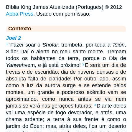
Bíblia King James Atualizada (Português) © 2012
Abba Press
. Usado com permissão.
Contexto
Joel 2
“Fazei soar o
Shofar
, trombeta, por toda a
Tsión
,
1
Sião! Daí o alerta no meu santo monte. Tremam
todos os habitantes da terra, porque o Dia de
Yahweh
vem, e já está próximo!
E será um dia de
2
trevas e de escuridão; dia de nuvens densas e de
absoluta falta de claridade! Por outro lado, assim
como a luz da aurora surge e se estende pelos
montes, um grande e poderoso exército vem se
aproximando, como nunca antes se viu nem
jamais se verá nas gerações futuras.
Diante deles
3
vai uma espécie de fogo devorador, e atrás, uma
chama ardente; a terra à sua frente é como o
jardim do Éden; mas, atrás deles, fica um deserto