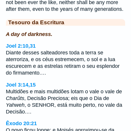
not been ever the like, neither shall be any more
after them, even to the years of many generations.
Tesouro da Escritura
A day of darkness.
Joel 2:10,31
Diante desses salteadores toda a terra se
aterroriza, e os céus estremecem, o sol e a lua
escurecem e as estrelas retiram o seu esplendor
do firmamento.…
Joel 3:14,15
Multidões e mais multidões lotam o vale o vale de
Charûts
, Decisão Preciosa; eis que o Dia de
Yahweh
, o SENHOR, está muito perto, no vale da
Decisão.…
Êxodo 20:21
O povo ficou longe; e Moisés aproximou-se da