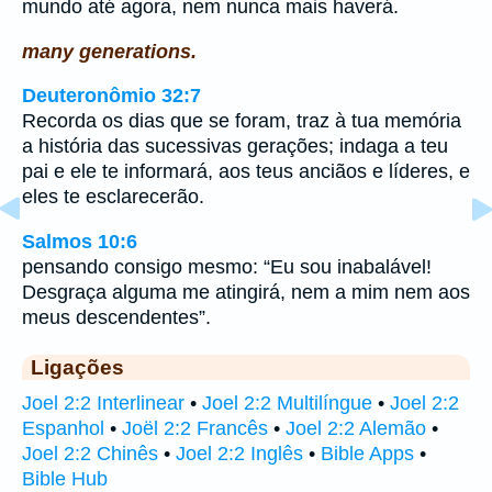
mundo até agora, nem nunca mais haverá.
many generations.
Deuteronômio 32:7
Recorda os dias que se foram, traz à tua memória
a história das sucessivas gerações; indaga a teu
pai e ele te informará, aos teus anciãos e líderes, e
eles te esclarecerão.
Salmos 10:6
pensando consigo mesmo: “Eu sou inabalável!
Desgraça alguma me atingirá, nem a mim nem aos
meus descendentes”.
Ligações
Joel 2:2 Interlinear
•
Joel 2:2 Multilíngue
•
Joel 2:2
Espanhol
•
Joël 2:2 Francês
•
Joel 2:2 Alemão
•
Joel 2:2 Chinês
•
Joel 2:2 Inglês
•
Bible Apps
•
Bible Hub