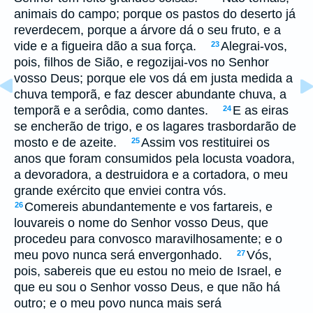
animais do campo; porque os pastos do deserto já
reverdecem, porque a árvore dá o seu fruto, e a
vide e a figueira dão a sua força.
Alegrai-vos,
23
pois, filhos de Sião, e regozijai-vos no Senhor
vosso Deus; porque ele vos dá em justa medida a
chuva temporã, e faz descer abundante chuva, a
temporã e a serôdia, como dantes.
E as eiras
24
se encherão de trigo, e os lagares trasbordarão de
mosto e de azeite.
Assim vos restituirei os
25
anos que foram consumidos pela locusta voadora,
a devoradora, a destruidora e a cortadora, o meu
grande exército que enviei contra vós.
Comereis abundantemente e vos fartareis, e
26
louvareis o nome do Senhor vosso Deus, que
procedeu para convosco maravilhosamente; e o
meu povo nunca será envergonhado.
Vós,
27
pois, sabereis que eu estou no meio de Israel, e
que eu sou o Senhor vosso Deus, e que não há
outro; e o meu povo nunca mais será