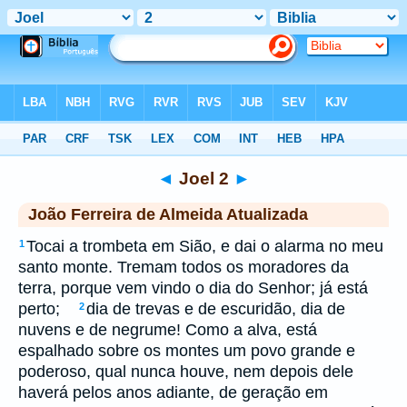
Biblia
>
jfa
> Joel 2
◄
Joel 2
►
João Ferreira de Almeida Atualizada
Tocai a trombeta em Sião, e dai o alarma no meu
1
santo monte. Tremam todos os moradores da
terra, porque vem vindo o dia do Senhor; já está
perto;
dia de trevas e de escuridão, dia de
2
nuvens e de negrume! Como a alva, está
espalhado sobre os montes um povo grande e
poderoso, qual nunca houve, nem depois dele
haverá pelos anos adiante, de geração em