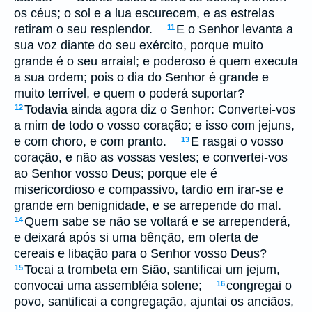
os céus; o sol e a lua escurecem, e as estrelas
retiram o seu resplendor.
E o Senhor levanta a
11
sua voz diante do seu exército, porque muito
grande é o seu arraial; e poderoso é quem executa
a sua ordem; pois o dia do Senhor é grande e
muito terrível, e quem o poderá suportar?
Todavia ainda agora diz o Senhor: Convertei-vos
12
a mim de todo o vosso coração; e isso com jejuns,
e com choro, e com pranto.
E rasgai o vosso
13
coração, e não as vossas vestes; e convertei-vos
ao Senhor vosso Deus; porque ele é
misericordioso e compassivo, tardio em irar-se e
grande em benignidade, e se arrepende do mal.
Quem sabe se não se voltará e se arrependerá,
14
e deixará após si uma bênção, em oferta de
cereais e libação para o Senhor vosso Deus?
Tocai a trombeta em Sião, santificai um jejum,
15
convocai uma assembléia solene;
congregai o
16
povo, santificai a congregação, ajuntai os anciãos,