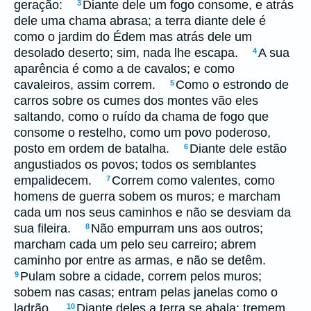
geração:
Diante dele um fogo consome, e atrás
3
dele uma chama abrasa; a terra diante dele é
como o jardim do Édem mas atrás dele um
desolado deserto; sim, nada lhe escapa.
A sua
4
aparência é como a de cavalos; e como
cavaleiros, assim correm.
Como o estrondo de
5
carros sobre os cumes dos montes vão eles
saltando, como o ruído da chama de fogo que
consome o restelho, como um povo poderoso,
posto em ordem de batalha.
Diante dele estão
6
angustiados os povos; todos os semblantes
empalidecem.
Correm como valentes, como
7
homens de guerra sobem os muros; e marcham
cada um nos seus caminhos e não se desviam da
sua fileira.
Não empurram uns aos outros;
8
marcham cada um pelo seu carreiro; abrem
caminho por entre as armas, e não se detêm.
Pulam sobre a cidade, correm pelos muros;
9
sobem nas casas; entram pelas janelas como o
ladrão.
Diante deles a terra se abala; tremem
10