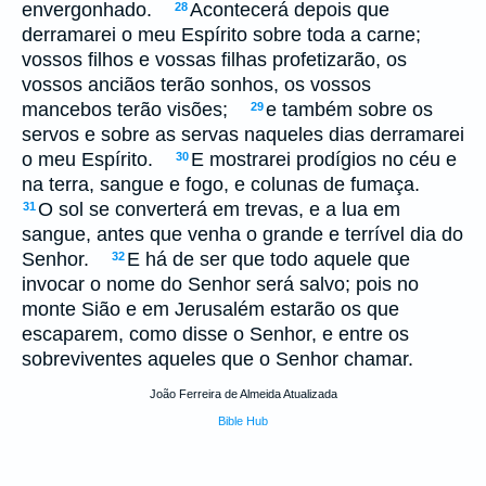
envergonhado.
Acontecerá depois que
28
derramarei o meu Espírito sobre toda a carne;
vossos filhos e vossas filhas profetizarão, os
vossos anciãos terão sonhos, os vossos
mancebos terão visões;
e também sobre os
29
servos e sobre as servas naqueles dias derramarei
o meu Espírito.
E mostrarei prodígios no céu e
30
na terra, sangue e fogo, e colunas de fumaça.
O sol se converterá em trevas, e a lua em
31
sangue, antes que venha o grande e terrível dia do
Senhor.
E há de ser que todo aquele que
32
invocar o nome do Senhor será salvo; pois no
monte Sião e em Jerusalém estarão os que
escaparem, como disse o Senhor, e entre os
sobreviventes aqueles que o Senhor chamar.
João Ferreira de Almeida Atualizada
Bible Hub