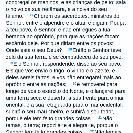
congregai os meninos, e as crianças de peito; saia
o noivo da sua recâmara, e a noiva do seu
tálamo.
Chorem os sacerdotes, ministros do
17
Senhor, entre o alpendre e o altar, e digam: Poupa
a teu povo, ó Senhor, e não entregues a tua
herança ao opróbrio, para que as nações façam
escárnio dele. Por que diriam entre os povos:
Onde está o seu Deus?
Então o Senhor teve
18
zelo da sua terra, e se compadeceu do seu povo.
E o Senhor, respondende, disse ao seu povo:
19
Eis que vos envio o trigo, o vinho e o azeite, e
deles sereis fartos; e vos não entregarei mais ao
opróbrio entre as nações;
e removerei para
20
longe de vós o exército do Norte, e o lançarei para
uma terra seca e deserta, a sua frente para o mar
oriental, e a sua retaguarda para o mar ocidental;
subirá o seu mau cheiro, e subirá o seu fedor,
porque ele tem feito grandes coisas.
Não
21
temas, ó terra; regozija-te e alegra-te, porque o
Senhor tem feito grandes coisas.
Não temais,
22