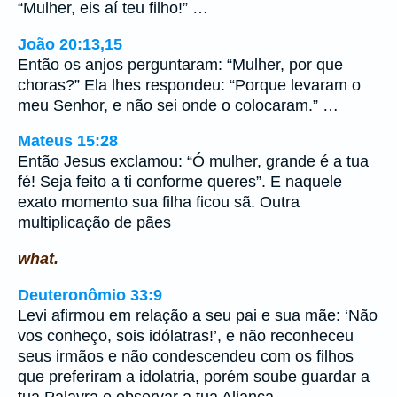
“Mulher, eis aí teu filho!” …
João 20:13,15
Então os anjos perguntaram: “Mulher, por que
choras?” Ela lhes respondeu: “Porque levaram o
meu Senhor, e não sei onde o colocaram.” …
Mateus 15:28
Então Jesus exclamou: “Ó mulher, grande é a tua
fé! Seja feito a ti conforme queres”. E naquele
exato momento sua filha ficou sã. Outra
multiplicação de pães
what.
Deuteronômio 33:9
Levi afirmou em relação a seu pai e sua mãe: ‘Não
vos conheço, sois idólatras!’, e não reconheceu
seus irmãos e não condescendeu com os filhos
que preferiram a idolatria, porém soube guardar a
tua Palavra e observar a tua Aliança.