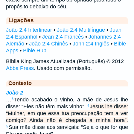
propósito debaixo do céu.
Ligações
João 2:4 Interlinear
•
João 2:4 Multilíngue
•
Juan
2:4 Espanhol
•
Jean 2:4 Francês
•
Johannes 2:4
Alemão
•
João 2:4 Chinês
•
John 2:4 Inglês
•
Bible
Apps
•
Bible Hub
Bíblia King James Atualizada (Português) © 2012
Abba Press
. Usado com permissão.
Contexto
João 2
…
Tendo acabado o vinho, a mãe de Jesus lhe
3
disse: “Eles não têm mais vinho”.
Jesus lhe disse:
4
“Mulher, em que essa tua preocupação tem a ver
comigo? Ainda não é chegada a minha hora”.
Sua mãe disse aos serviçais: “Seja o que for que
5