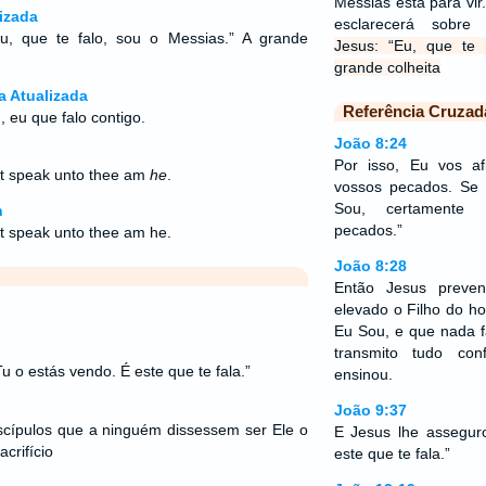
Messias está para vir
izada
esclarecerá sobre
u, que te falo, sou o Messias.” A grande
Jesus: “Eu, que te 
grande colheita
a Atualizada
Referência Cruzad
u, eu que falo contigo.
João 8:24
Por isso, Eu vos a
hat speak unto thee am
he
.
vossos pecados. Se
Sou, certamente 
n
pecados.”
hat speak unto thee am he.
João 8:28
Então Jesus preven
elevado o Filho do h
Eu Sou, e que nada
transmito tudo c
u o estás vendo. É este que te fala.”
ensinou.
João 9:37
scípulos que a ninguém dissessem ser Ele o
E Jesus lhe assegur
acrifício
este que te fala.”