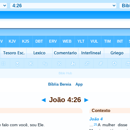
◄
João 4:26
►
Contexto
João 4
 falo com você, sou Ele.
…
A mulher disse
25