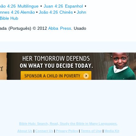
oão 4:26 Multilíngue
•
Juan 4:26 Espanhol
•
nnes 4:26 Alemão
•
João 4:26 Chinês
•
John
Bible Hub
izada (Português) © 2012
Abba Press
. Usado