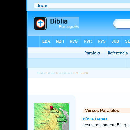
Bíblia
>
João
>
Capítulo 4
> Verso 26
Versos Paralelos
Bíblia Bereia
Jesus respondeu: Eu, que