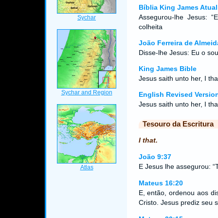
Bíblia King James Atual
Assegurou-lhe Jesus: “E
colheita
João Ferreira de Almeid
Disse-lhe Jesus: Eu o so
King James Bible
Jesus saith unto her, I t
English Revised Versio
Jesus saith unto her, I t
Tesouro da Escritura
I that.
João 9:37
E Jesus lhe assegurou: “T
Mateus 16:20
E, então, ordenou aos di
Cristo. Jesus prediz seu s