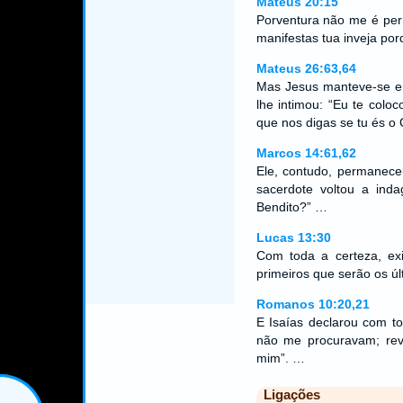
Mateus 20:15
Porventura não me é per
manifestas tua inveja po
Mateus 26:63,64
Mas Jesus manteve-se em
lhe intimou: “Eu te colo
que nos digas se tu és o 
Marcos 14:61,62
Ele, contudo, permanece
sacerdote voltou a inda
Bendito?” …
Lucas 13:30
Com toda a certeza, exi
primeiros que serão os úl
Romanos 10:20,21
E Isaías declarou com t
não me procuravam; rev
mim”. …
Ligações