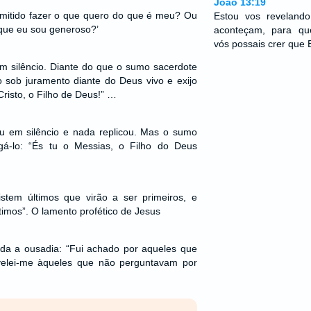
João 13:19
mitido fazer o que quero do que é meu? Ou
Estou vos reveland
rque eu sou generoso?’
aconteçam, para qu
vós possais crer que 
 silêncio. Diante do que o sumo sacerdote
co sob juramento diante do Deus vivo e exijo
Cristo, o Filho de Deus!” …
u em silêncio e nada replicou. Mas o sumo
gá-lo: “És tu o Messias, o Filho do Deus
stem últimos que virão a ser primeiros, e
timos”. O lamento profético de Jesus
oda a ousadia: “Fui achado por aqueles que
elei-me àqueles que não perguntavam por