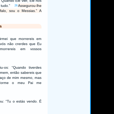
. Quando Ele vier, Ele nos
 tudo.”
Assegurou-lhe
26
falo, sou o Messias.” A
a
firmei que morrereis em
 vós não crerdes que Eu
morrereis em vossos
iu-os: “Quando tiverdes
omem, então sabereis que
 faço de mim mesmo, mas
onforme o meu Pai me
ou: “Tu o estás vendo. É