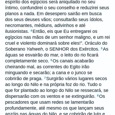
espírito dos egípcios será aniquilado no seu
íntimo, confundirei o seu conselho e reduzirei seus
planos a nada. Em desespero sairão em busca
dos seus deuses vãos; consultarão seus ídolos,
necromantes, médiuns, adivinhos e até
ilusionistas.
Então, eis que Eu entregarei os
4
egípcios nas mãos de um senhor maligno, e um rei
cruel e violento dominará sobre eles!”. Oráculo do
Soberano
Yahweh
, o SENHOR dos Exércitos.
As
5
águas se esvairão do mar, o leito do rio ficará
completamente seco.
Os canais acabarão
6
cheirando mal, as correntes do Egito irão
minguando e secarão; a cana e o junco se
cobrirão de praga.
Surgirão vários lugares secos
7
ao longo do Nilo e na própria foz do rio. Tudo o
que for plantado ao longo do Nilo se ressecará, se
dispersarão com os ventos e se extinguirão.
Os
8
pescadores que usam redes se lamentarão
profundamente, até mesmo os que lançam seus
anzóis nas águas do Nilo, e se cobrirão de luto e