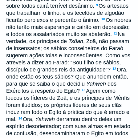
sobre todos cairá terrível desânimo.
Os artesãos
9
que trabalham o linho, e os tecelões de algodão
ficarão perplexos e perderão o ânimo.
Os nobres
10
não terão mais esperança e cairão em depressão;
e todos os assalariados muito se abaterão.
Na
11
verdade, os príncipes de
Tsôan
, Zoã, não passam
de insensatos; os sábios conselheiros do Faraó
sugerem ações tolas e inconseqüentes. Como vos
atreveis a dizer ao Faraó: “Sou filho de sábios,
discípulo de grandes reis da antiguidade”?
Ora,
12
onde estão os teus sábios? Que anunciem então,
para que se saiba o que decidiu
Yahweh
dos
Exércitos a respeito do Egito?
Agem como
13
loucos os líderes de Zoã, e os príncipes de Mênfis
foram iludidos; os próprios líderes de seus clãs
induziram todo o Egito à prática do que é errado e
mal.
Ora,
Yahweh
derramou dentro deles um
14
espírito desorientador; com suas almas em estado
de confusão, desencaminharam o Egito em todos