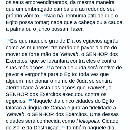
os seus empreendimentos, da mesma maneira
que um embriagado cambaleia ao redor do seu
próprio vômito.
Não há nenhuma atitude que o
15
Egito possa tomar; nada que a cabeça ou a cauda,
a palma ou o junco possam fazer.
Eis que naquele grande Dia os egípcios agirão
16
como as mulheres: tremerão de pavor diante do
mover da forte mão de
Yahweh
, o SENHOR dos
Exércitos, que se levantará contra eles e contra
suas más ações.
A terra de Judá será motivo de
17
pavor e vergonha para o Egito: toda vez que
alguém mencionar o nome de Judá se sentirá
aterrorizado à vista das ações que
Yahweh
, o
SENHOR dos Exércitos executou contra os
egípcios.
Naquele dia cinco cidades do Egito
18
falarão a língua de Canaã e jurarão fidelidade a
Yahweh
, o SENHOR dos Exércitos. Uma dessas
cidades será conhecida como
Heliópolis
, Cidade
do Sol e da Destruição.
Também naquele dia
19