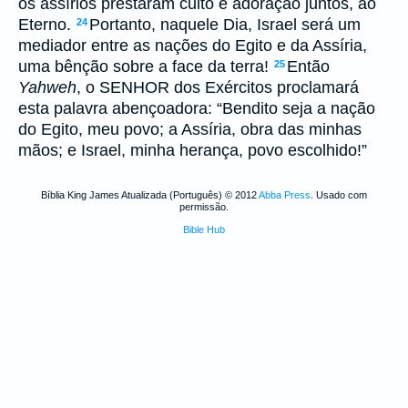
os assírios prestaram culto e adoração juntos, ao
Eterno.
Portanto, naquele Dia, Israel será um
24
mediador entre as nações do Egito e da Assíria,
uma bênção sobre a face da terra!
Então
25
Yahweh
, o SENHOR dos Exércitos proclamará
esta palavra abençoadora: “Bendito seja a nação
do Egito, meu povo; a Assíria, obra das minhas
mãos; e Israel, minha herança, povo escolhido!”
Bíblia King James Atualizada (Português) © 2012
Abba Press
. Usado com
permissão.
Bible Hub