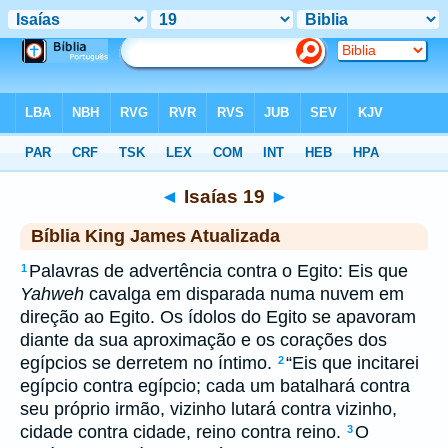
Biblia
>
kja
> Isaías 19
◄
Isaías 19
►
Bíblia King James Atualizada
Palavras de advertência contra o Egito: Eis que
1
Yahweh
cavalga em disparada numa nuvem em
direção ao Egito. Os ídolos do Egito se apavoram
diante da sua aproximação e os corações dos
egípcios se derretem no íntimo.
“Eis que incitarei
2
egípcio contra egípcio; cada um batalhará contra
seu próprio irmão, vizinho lutará contra vizinho,
cidade contra cidade, reino contra reino.
O
3