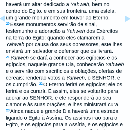
haverá um altar dedicado a
Yahweh
, bem no
centro do Egito, e em sua fronteira, uma estela,
um grande monumento em louvor ao Eterno.
Esses monumentos servirão de sinal,
20
testemunho e adoração a
Yahweh
dos Exércitos
na terra do Egito: quando eles clamarem a
Yahweh
por causa dos seus opressores, este lhes
enviará um salvador e defensor que os livrará.
Yahweh
se dará a conhecer aos egípcios e os
21
egípcios, naquele grande Dia, conhecerão
Yahweh
e o servirão com sacrifícios e oblações, ofertas de
cereais; renderão votos a
Yahweh
, o SENHOR, e
os cumprirão.
O Eterno ferirá os egípcios; ele os
22
ferirá e os curará. E assim, eles se voltarão para
adorar ao SENHOR, e ele responderá ao seu
clamor e às suas orações, e lhes ministrará cura.
Ainda naquele grande Dia haverá uma estrada
23
ligando o Egito à Assíria. Os assírios irão para o
Egito, e os egípcios para a Assíria, e os egípcios e