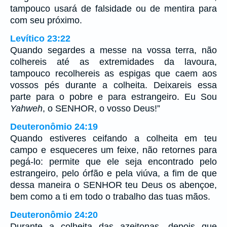
tampouco usará de falsidade ou de mentira para
com seu próximo.
Levítico 23:22
Quando segardes a messe na vossa terra, não
colhereis até as extremidades da lavoura,
tampouco recolhereis as espigas que caem aos
vossos pés durante a colheita. Deixareis essa
parte para o pobre e para estrangeiro. Eu Sou
Yahweh
, o SENHOR, o vosso Deus!”
Deuteronômio 24:19
Quando estiveres ceifando a colheita em teu
campo e esqueceres um feixe, não retornes para
pegá-lo: permite que ele seja encontrado pelo
estrangeiro, pelo órfão e pela viúva, a fim de que
dessa maneira o SENHOR teu Deus os abençoe,
bem como a ti em todo o trabalho das tuas mãos.
Deuteronômio 24:20
Durante a colheita das azeitonas, depois que