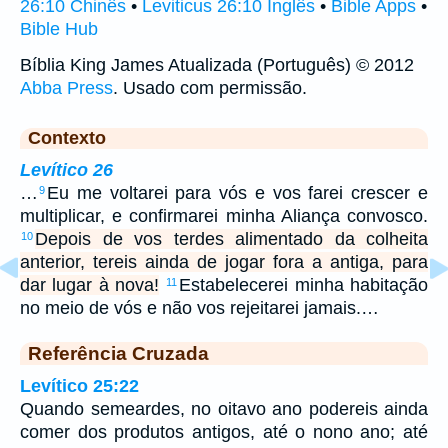
26:10 Chinês
•
Leviticus 26:10 Inglês
•
Bible Apps
•
Bible Hub
Bíblia King James Atualizada (Português) © 2012
Abba Press
. Usado com permissão.
Contexto
Levítico 26
…
Eu me voltarei para vós e vos farei crescer e
9
multiplicar, e confirmarei minha Aliança convosco.
Depois de vos terdes alimentado da colheita
10
anterior, tereis ainda de jogar fora a antiga, para
dar lugar à nova!
Estabelecerei minha habitação
11
no meio de vós e não vos rejeitarei jamais.…
Referência Cruzada
Levítico 25:22
Quando semeardes, no oitavo ano podereis ainda
comer dos produtos antigos, até o nono ano; até