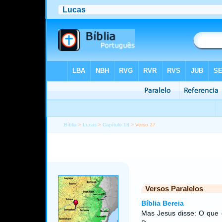
Bíblia
>
Lucas
>
Capítulo 18
> Verso 27
Versos Paralelos
Bíblia Bereia
Mas Jesus disse: O que 