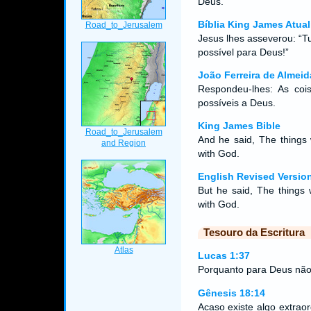
Deus.
Bíblia King James Atual
Jesus lhes asseverou: “T
possível para Deus!”
João Ferreira de Almeid
Respondeu-lhes: As co
possíveis a Deus.
King James Bible
And he said, The things 
with God.
English Revised Versio
But he said, The things 
with God.
Tesouro da Escritura
Lucas 1:37
Porquanto para Deus não 
Gênesis 18:14
Acaso existe algo extrao