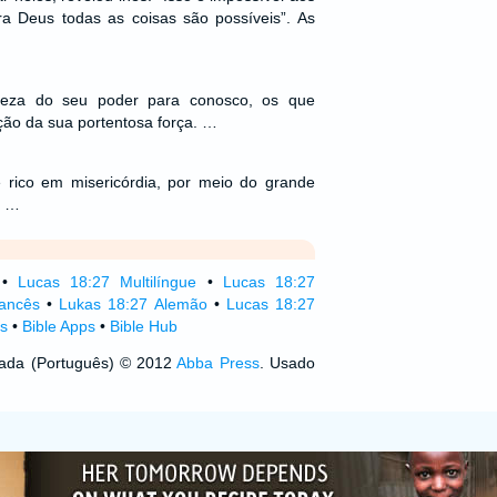
 Deus todas as coisas são possíveis”. As
deza do seu poder para conosco, os que
ão da sua portentosa força. …
 rico em misericórdia, por meio do grande
, …
•
Lucas 18:27 Multilíngue
•
Lucas 18:27
ancês
•
Lukas 18:27 Alemão
•
Lucas 18:27
s
•
Bible Apps
•
Bible Hub
izada (Português) © 2012
Abba Press
. Usado