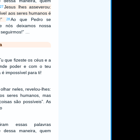
 é dessa maneira, quem
Jesus lhes asseverou:
27
ível aos seres humanos é
s!”
Ao que Pedro se
28
que nós deixamos nossa
e seguirmos!” …
a
u que fizeste os céus e a
ande poder e com o teu
é impossível para ti!
olhar neles, revelou-lhes:
 aos seres humanos, mas
oisas são possíveis”. As
o
am essas palavras
 é dessa maneira, quem