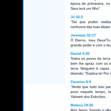
época de primavera, no 
Sara terá um filho”.
Jó 42:2
“Sei que podes realiz
nenhuma das tuas ideias 
Jeremias 32:17
Ó Eterno, meu Deus!Tu 
grande poder e com o teu 
Daniel 4:35
Todos os povos da terra
bem lhe apraz com os ex
terra. Ninguém é capaz 
dizendo: “Explica-te! Por
Zacarias 8:6
“Ainda que tudo isso pa
povo naquele tempo, to
Yahweh
dos Exércitos.
Mateus 19:26
Mas Jesus, fixando o olha