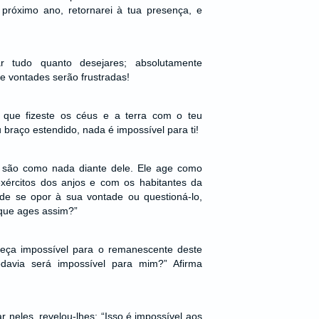
próximo ano, retornarei à tua presença, e
ar tudo quanto desejares; absolutamente
e vontades serão frustradas!
que fizeste os céus e a terra com o teu
braço estendido, nada é impossível para ti!
 são como nada diante dele. Ele age como
ércitos dos anjos e com os habitantes da
de se opor à sua vontade ou questioná-lo,
 que ages assim?”
reça impossível para o remanescente deste
davia será impossível para mim?” Afirma
r neles, revelou-lhes: “Isso é impossível aos