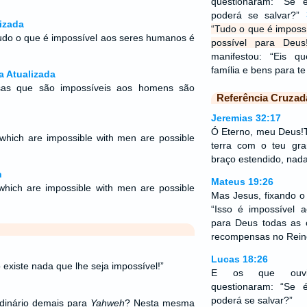
questionaram: “Se
poderá se salvar?”
izada
“Tudo o que é imposs
udo o que é impossível aos seres humanos é
possível para Deu
manifestou: “Eis 
família e bens para t
a Atualizada
isas que são impossíveis aos homens são
Referência Cruzad
Jeremias 32:17
Ó Eterno, meu Deus!T
which are impossible with men are possible
terra com o teu gr
braço estendido, nada 
n
Mateus 19:26
which are impossible with men are possible
Mas Jesus, fixando o 
“Isso é impossível
para Deus todas as c
recompensas no Rein
Lucas 18:26
existe nada que lhe seja impossível!”
E os que ouvir
questionaram: “Se
poderá se salvar?”
rdinário demais para
Yahweh
? Nesta mesma