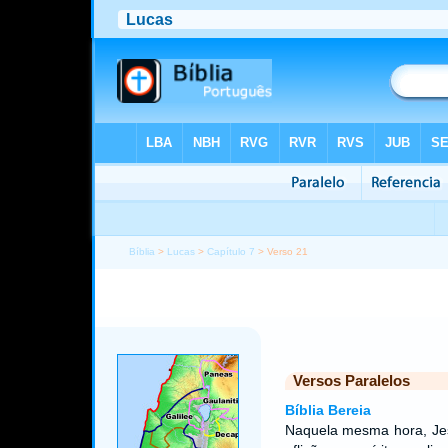
Bíblia
>
Lucas
>
Capítulo 7
> Verso 21
Versos Paralelos
Bíblia Bereia
Naquela mesma hora, Jes