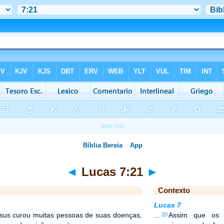
◄
Lucas 7:21
►
Contexto
Lucas 7
us curou muitas pessoas de suas doenças,
…
Assim que os 
20