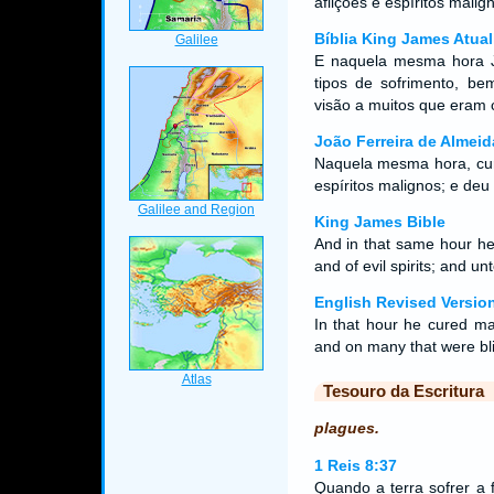
aflições e espíritos mali
Bíblia King James Atual
E naquela mesma hora J
tipos de sofrimento, be
visão a muitos que eram 
João Ferreira de Almeid
Naquela mesma hora, cur
espíritos malignos; e de
King James Bible
And in that same hour h
and of evil spirits; and u
English Revised Versio
In that hour he cured ma
and on many that were bl
Tesouro da Escritura
plagues.
1 Reis 8:37
Quando a terra sofrer a 