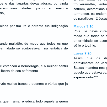
os e das lagartas devastadoras, ou ainda
trouxeram-lhe, en
tiarem suas cidades, quando em meio a
sofriam, acometidos 
ia,
tormentos, os endemo
os paralíticos. E Jesu
dos por tua ira e perante tua indignação
Marcos 3:10
Pois Ele havia cur
modo que todos os 
enfermidade se acot
rande multidão, de modo que todos os que
vê-lo e tocá-lo.
ermidade se acotovelavam na tentativa de
Lucas 7:20
Assim que os di
aproximaram de Jesu
lhe estancou a hemorragia, e a mulher sentiu
Batista mandou-nos 
liberta do seu sofrimento. …
aquele que estava p
esperar outro?’”.
 vós muitos fracos e doentes e vários que já
a a quem ama, e educa todo aquele a quem