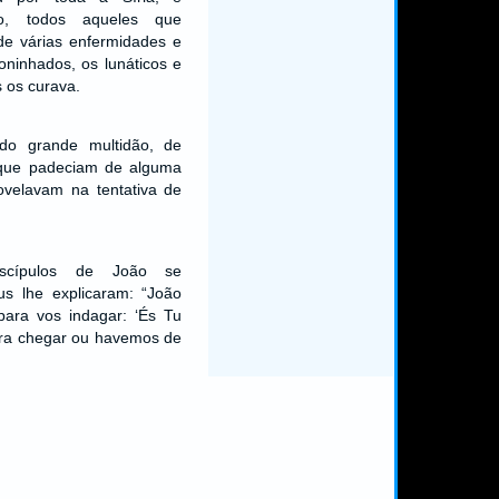
tão, todos aqueles que
de várias enfermidades e
ninhados, os lunáticos e
s os curava.
ado grande multidão, de
que padeciam de alguma
ovelavam na tentativa de
scípulos de João se
s lhe explicaram: “João
para vos indagar: ‘És Tu
ara chegar ou havemos de