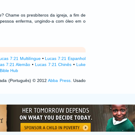
? Chame os presbíteros da igreja, a fim de
 pessoa enferma, ungindo-a com óleo em o
ucas 7:21 Multilíngue
•
Lucas 7:21 Espanhol
as 7:21 Alemão
•
Lucas 7:21 Chinês
•
Luke
Bible Hub
izada (Português) © 2012
Abba Press
. Usado