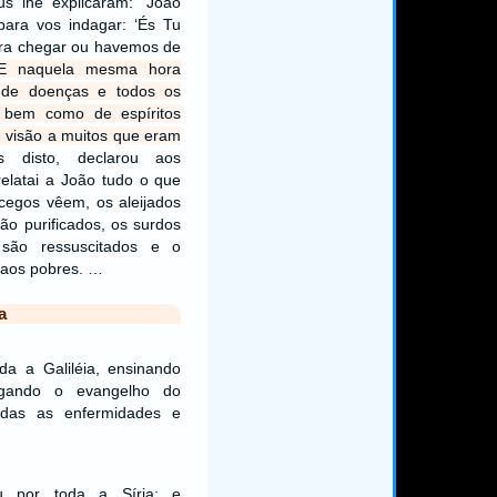
s lhe explicaram: “João
para vos indagar: ‘És Tu
ara chegar ou havemos de
E naquela mesma hora
 de doenças e todos os
, bem como de espíritos
 visão a muitos que eram
s disto, declarou aos
relatai a João tudo o que
 cegos vêem, os aleijados
ão purificados, os surdos
são ressuscitados e o
 aos pobres. …
a
da a Galiléia, ensinando
egando o evangelho do
odas as enfermidades e
 por toda a Síria; e