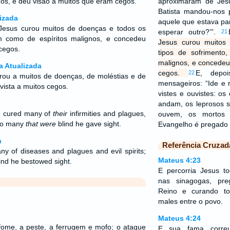
gnos, e deu visão a muitos que eram cegos.
aproximaram de Jesu
Batista mandou-nos 
izada
aquele que estava p
esus curou muitos de doenças e todos os
esperar outro?’”.
21
m como de espíritos malignos, e concedeu
Jesus curou muitos
cegos.
tipos de sofrimento
malignos, e concedeu
a Atualizada
cegos.
E, depoi
22
ou a muitos de doenças, de moléstias e de
mensageiros: “Ide e 
u vista a muitos cegos.
vistes e ouvistes: os
andam, os leprosos s
e cured many of
their
infirmities and plagues,
ouvem, os mortos 
nto many
that were
blind he gave sight.
Evangelho é pregado
n
Referência Cruzad
ny of diseases and plagues and evil spirits;
Mateus 4:23
ind he bestowed sight.
E percorria Jesus to
nas sinagogas, pr
Reino e curando t
males entre o povo.
Mateus 4:24
fome, a peste, a ferrugem e mofo; o ataque
E sua fama correu