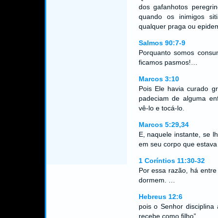
dos gafanhotos peregrin
quando os inimigos si
qualquer praga ou epidem
Salmos 90:7-9
Porquanto somos consumi
ficamos pasmos!…
Marcos 3:10
Pois Ele havia curado g
padeciam de alguma enf
vê-lo e tocá-lo.
Marcos 5:29,34
E, naquele instante, se 
em seu corpo que estava 
1 Coríntios 11:30-32
Por essa razão, há entre
dormem. …
Hebreus 12:6
pois o Senhor disciplin
recebe como filho”.