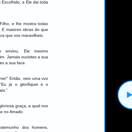
 Escolhido; a Ele dai toda
ilho, e lhe mostra todas
a. E maiores obras do que
ara que vos maravilheis.
 enviou, Ele mesmo
m. Jamais ouvistes a sua
es a sua face.
Nome!” Então, veio uma voz
“Eu já o glorifiquei e o
ais.”
gloriosa graça, a qual nos
te no Amado.
estemunho dos homens,