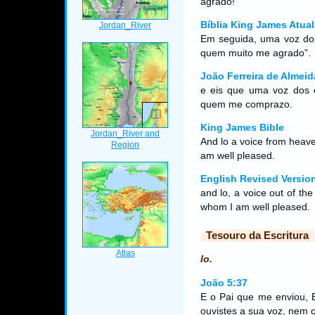
agrado!
Bíblia King James Atual
Em seguida, uma voz dos
quem muito me agrado”.
João Ferreira de Almeid
e eis que uma voz dos 
quem me comprazo.
King James Bible
And lo a voice from heave
am well pleased.
English Revised Versio
and lo, a voice out of th
whom I am well pleased.
Tesouro da Escritura
lo.
João 5:37
E o Pai que me enviou,
ouvistes a sua voz, nem 