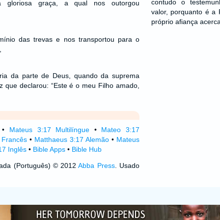
contudo o testemu
 gloriosa graça, a qual nos outorgou
valor, porquanto é a
próprio afiança acerca
ínio das trevas e nos transportou para o
,
ória da parte de Deus, quando da suprema
 voz que declarou: “Este é o meu Filho amado,
•
Mateus 3:17 Multilíngue
•
Mateo 3:17
7 Francês
•
Matthaeus 3:17 Alemão
•
Mateus
7 Inglês
•
Bible Apps
•
Bible Hub
izada (Português) © 2012
Abba Press
. Usado