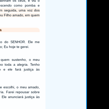
abriram os céus, e viu o
descendo como pomba e
m seguida, uma voz dos
meu Filho amado, em quem
a
reto do SENHOR. Ele me
o; Eu hoje te gerei.
 quem sustenho, o meu
ho toda a alegria. Tenho
o e ele fará justiça às
ue escolhi, o meu amado,
ia. Farei repousar sobre
 Ele anunciará justiça às