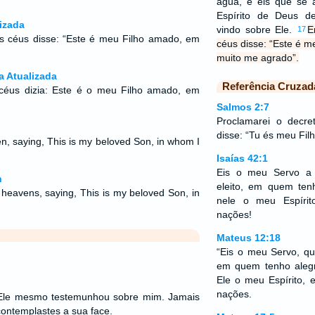
água, e eis que se 
Espírito de Deus 
izada
vindo sobre Ele.
E
17
 céus disse: “Este é meu Filho amado, em
céus disse: “Este é 
muito me agrado”.
a Atualizada
Referência Cruzad
céus dizia: Este é o meu Filho amado, em
Salmos 2:7
Proclamarei o dec
disse: “Tu és meu Filh
n, saying, This is my beloved Son, in whom I
Isaías 42:1
Eis o meu Servo a
n
eleito, em quem ten
e heavens, saying, This is my beloved Son, in
nele o meu Espírit
nações!
Mateus 12:18
“Eis o meu Servo, q
em quem tenho alegr
Ele o meu Espírito, e
nações.
 Ele mesmo testemunhou sobre mim. Jamais
contemplastes a sua face.