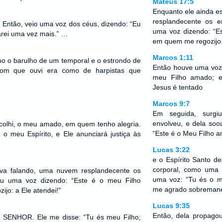
Mateus 17:5
Enquanto ele ainda e
resplandecente os 
!” Então, veio uma voz dos céus, dizendo: “Eu
uma voz dizendo: “E
icarei uma vez mais.” …
em quem me regozijo: 
Marcos 1:11
o o barulho de um temporal e o estrondo de
Então houve uma voz 
om que ouvi era como de harpistas que
meu Filho amado; e
Jesus é tentado
Marcos 9:7
Em seguida, surg
envolveu, e dela soo
colhi, o meu amado, em quem tenho alegria.
“Este é o Meu Filho a
 o meu Espírito, e Ele anunciará justiça às
Lucas 3:22
e o Espírito Santo d
corporal, como uma
ava falando, uma nuvem resplandecente os
uma voz: “Tu és o m
ou uma voz dizendo: “Este é o meu Filho
me agrado sobremane
o: a Ele atendei!”
Lucas 9:35
Então, dela propago
o SENHOR. Ele me disse: “Tu és meu Filho;