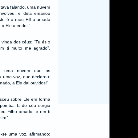
stava falando, uma nuvem
envolveu, e dela emanou
ste é o meu Filho amado
a Ele atendei!”
vinda dos céus: “Tu és o
m ti muito me agrado”.
iu uma nuvem que os
u uma voz, que declarou:
mado, a Ele dai ouvidos!”.
esceu sobre Ele em forma
 pomba. E do céu surgiu
eu Filho amado; e em ti
ira”.
u-se uma voz, afirmando: