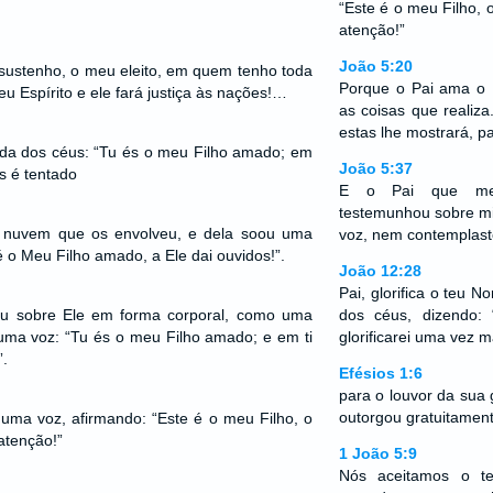
“Este é o meu Filho, o
atenção!”
João 5:20
sustenho, o meu eleito, em quem tenho toda
Porque o Pai ama o F
eu Espírito e ele fará justiça às nações!…
as coisas que realiz
estas lhe mostrará, p
da dos céus: “Tu és o meu Filho amado; em
João 5:37
s é tentado
E o Pai que me
testemunhou sobre mi
 nuvem que os envolveu, e dela soou uma
voz, nem contemplast
é o Meu Filho amado, a Ele dai ouvidos!”.
João 12:28
Pai, glorifica o teu 
eu sobre Ele em forma corporal, como uma
dos céus, dizendo: 
uma voz: “Tu és o meu Filho amado; e em ti
glorificarei uma vez m
.
Efésios 1:6
para o louvor da sua 
outorgou gratuitamen
uma voz, afirmando: “Este é o meu Filho, o
atenção!”
1 João 5:9
Nós aceitamos o t