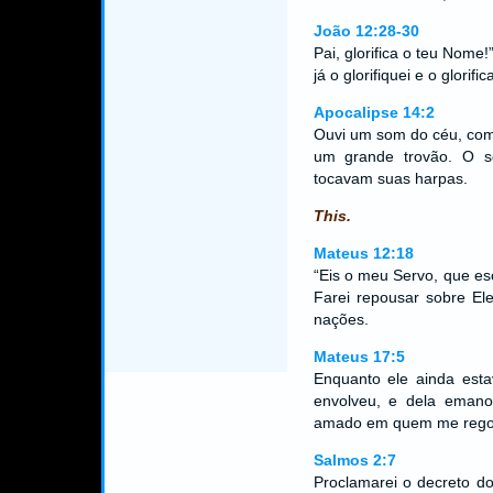
João 12:28-30
Pai, glorifica o teu Nome
já o glorifiquei e o glorif
Apocalipse 14:2
Ouvi um som do céu, com
um grande trovão. O s
tocavam suas harpas.
This.
Mateus 12:18
“Eis o meu Servo, que es
Farei repousar sobre Ele
nações.
Mateus 17:5
Enquanto ele ainda est
envolveu, e dela eman
amado em quem me regozij
Salmos 2:7
Proclamarei o decreto d