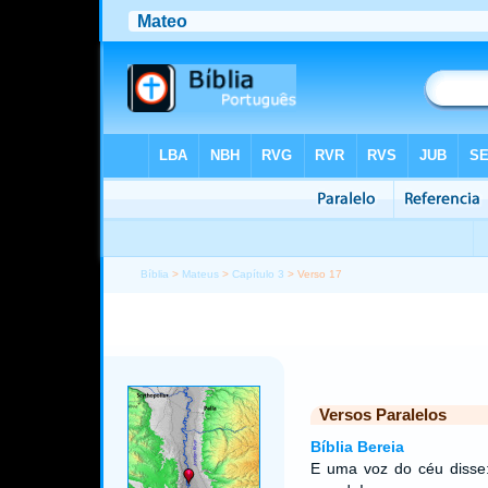
Bíblia
>
Mateus
>
Capítulo 3
> Verso 17
Versos Paralelos
Bíblia Bereia
E uma voz do céu diss