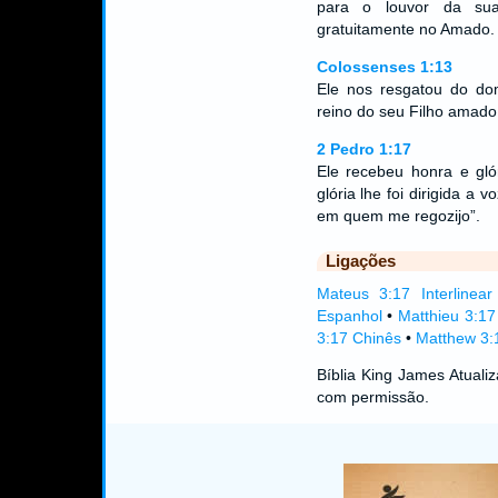
para o louvor da sua
gratuitamente no Amado.
Colossenses 1:13
Ele nos resgatou do dom
reino do seu Filho amado
2 Pedro 1:17
Ele recebeu honra e gl
glória lhe foi dirigida a
em quem me regozijo”.
Ligações
Mateus 3:17 Interlinear
Espanhol
•
Matthieu 3:1
3:17 Chinês
•
Matthew 3:1
Bíblia King James Atual
com permissão.