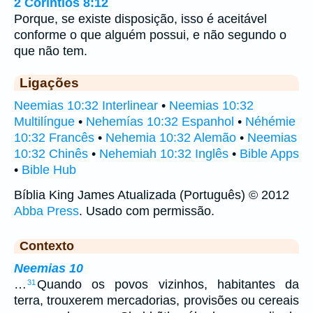
2 Coríntios 8:12
Porque, se existe disposição, isso é aceitável
conforme o que alguém possui, e não segundo o
que não tem.
Ligações
Neemias 10:32 Interlinear
•
Neemias 10:32
Multilíngue
•
Nehemías 10:32 Espanhol
•
Néhémie
10:32 Francês
•
Nehemia 10:32 Alemão
•
Neemias
10:32 Chinês
•
Nehemiah 10:32 Inglês
•
Bible Apps
•
Bible Hub
Bíblia King James Atualizada (Português) © 2012
Abba Press
. Usado com permissão.
Contexto
Neemias 10
…
Quando os povos vizinhos, habitantes da
31
terra, trouxerem mercadorias, provisões ou cereais