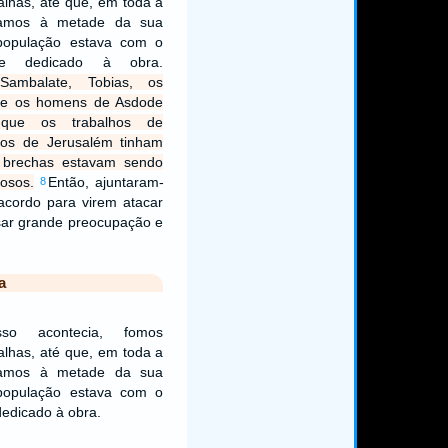
alhas, até que, em toda a
gamos à metade da sua
 população estava com o
te dedicado à obra.
ambalate, Tobias, os
s e os homens de Asdode
 que os trabalhos de
ros de Jerusalém tinham
 brechas estavam sendo
iosos.
Então, ajuntaram-
8
cordo para virem atacar
sar grande preocupação e
a
so acontecia, fomos
alhas, até que, em toda a
gamos à metade da sua
 população estava com o
edicado à obra.