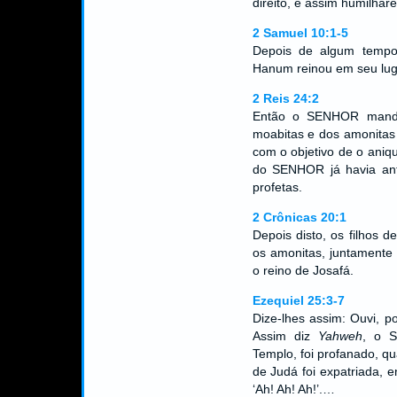
direito, e assim humilharei
2 Samuel 10:1-5
Depois de algum tempo,
Hanum reinou em seu lu
2 Reis 24:2
Então o SENHOR mandou
moabitas e dos amonitas 
com o objetivo de o aniq
do SENHOR já havia ant
profetas.
2 Crônicas 20:1
Depois disto, os filhos 
os amonitas, juntamente
o reino de Josafá.
Ezequiel 25:3-7
Dize-lhes assim: Ouvi, p
Assim diz
Yahweh
, o 
Templo, foi profanado, qu
de Judá foi expatriada,
‘Ah! Ah! Ah!’.…