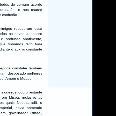
e todos de comum acordo
Jerusalém e nos causar
 confusão.
nimigos receberam essa
 todos os povos ao nosso
 e profundo abatimento,
que tínhamos feito toda
iante o auxílio constante
 época constatei também
inham desposado mulheres
obe, Amom e Moabe.
sioneiros todo o restante
 em Mispá, inclusive as
e os quais Nebuzaradã, o
imperial, havia nomeado
icam, governador. Ismael,