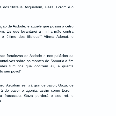
ra dos filisteus, Asquedom, Gaza, Ecrom e o
lação de Asdode, e aquele que possui o cetro
om. Eis que levantarei a minha mão contra
 último dos filisteus!” Afirma Adonai, o
nas fortalezas de Asdode e nos palácios da
“Ajuntai-vos sobre os montes de Samaria a fim
ndes tumultos que ocorrem ali, e quanta
do seu povo!”
ro, Ascalom sentirá grande pavor; Gaza, de
erá de pavor e agonia, assim como Ecrom,
a fracassou. Gaza perderá o seu rei, e
da.…