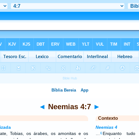
◄
Neemias 4:7
►
Contexto
izada
Neemias 4
te, Tobias, os árabes, os amonitas e os
…
Enquanto tudo 
6