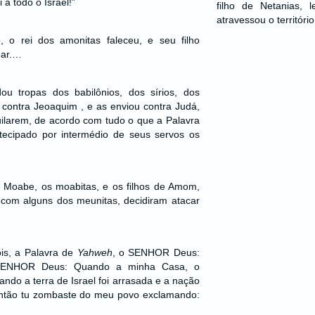
 a todo o Israel!”
filho de Netanias, 
atravessou o territór
 o rei dos amonitas faleceu, e seu filho
gar.…
 tropas dos babilônios, dos sírios, dos
contra Jeoaquim , e as enviou contra Judá,
uilarem, de acordo com tudo o que a Palavra
ecipado por intermédio de seus servos os
de Moabe, os moabitas, e os filhos de Amom,
 com alguns dos meunitas, decidiram atacar
ois, a Palavra de
Yahweh
, o SENHOR Deus:
SENHOR Deus: Quando a minha Casa, o
ando a terra de Israel foi arrasada e a nação
 então tu zombaste do meu povo exclamando: