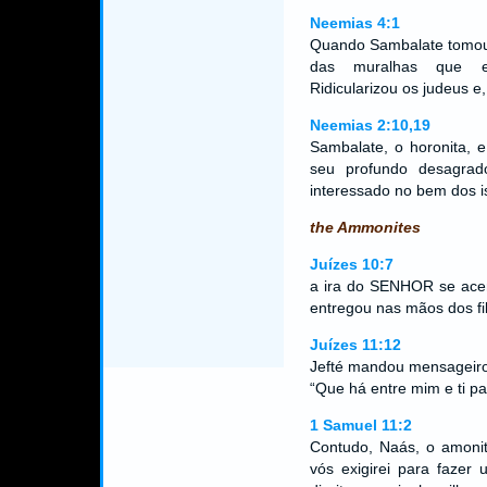
Neemias 4:1
Quando Sambalate tomou 
das muralhas que es
Ridicularizou os judeus e,
Neemias 2:10,19
Sambalate, o horonita, e
seu profundo desagra
interessado no bem dos i
the Ammonites
Juízes 10:7
a ira do SENHOR se acend
entregou nas mãos dos fil
Juízes 11:12
Jefté mandou mensageiro
“Que há entre mim e ti p
1 Samuel 11:2
Contudo, Naás, o amonit
vós exigirei para fazer