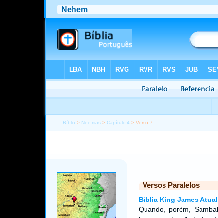
Bíblia
>
Neemias
>
Capítulo 4
> Verso 7
Versos Paralelos
Bíblia King James Atual
Quando, porém, Sambala