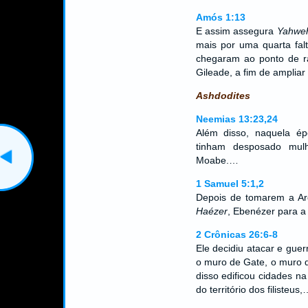
Amós 1:13
E assim assegura
Yahwe
mais por uma quarta falt
chegaram ao ponto de r
Gileade, a fim de ampliar 
Ashdodites
Neemias 13:23,24
Além disso, naquela é
tinham desposado mul
Moabe.…
1 Samuel 5:1,2
Depois de tomarem a Arc
Haézer
, Ebenézer para a
2 Crônicas 26:6-8
Ele decidiu atacar e guer
o muro de Gate, o muro 
disso edificou cidades n
do território dos filisteus,