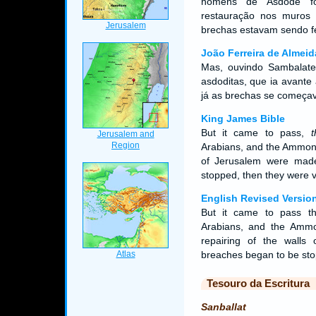
homens de Asdode fo
restauração nos muros
brechas estavam sendo fe
João Ferreira de Almeid
Mas, ouvindo Sambalate
asdoditas, que ia avant
já as brechas se começa
King James Bible
But it came to pass,
t
Arabians, and the Ammonit
of Jerusalem were ma
stopped, then they were v
English Revised Versio
But it came to pass th
Arabians, and the Ammon
repairing of the walls
breaches began to be sto
Tesouro da Escritura
Sanballat