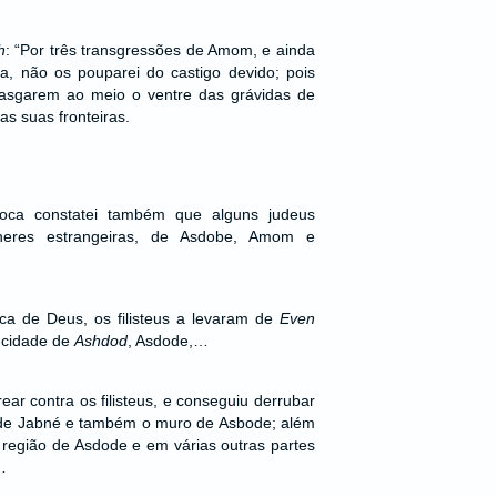
h
: “Por três transgressões de Amom, e ainda
a, não os pouparei do castigo devido; pois
asgarem ao meio o ventre das grávidas de
as suas fronteiras.
poca constatei também que alguns judeus
heres estrangeiras, de Asdobe, Amom e
a de Deus, os filisteus a levaram de
Even
 cidade de
Ashdod
, Asdode,…
rear contra os filisteus, e conseguiu derrubar
de Jabné e também o muro de Asbode; além
a região de Asdode e em várias outras partes
…