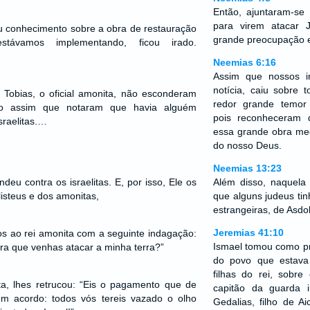
Então, ajuntaram-s
para virem atacar 
conhecimento sobre a obra de restauração
grande preocupação e
távamos implementando, ficou irado.
Neemias 6:16
Assim que nossos i
notícia, caiu sobre
 Tobias, o oficial amonita, não esconderam
redor grande temor
do assim que notaram que havia alguém
pois reconheceram 
sraelitas.…
essa grande obra med
do nosso Deus.
Neemias 13:23
eu contra os israelitas. E, por isso, Ele os
Além disso, naquela
isteus e dos amonitas,
que alguns judeus t
estrangeiras, de Asd
Jeremias 41:10
s ao rei amonita com a seguinte indagação:
Ismael tomou como pri
ara que venhas atacar a minha terra?”
do povo que estava
filhas do rei, sobr
a, lhes retrucou: “Eis o pagamento que de
capitão da guarda 
 um acordo: todos vós tereis vazado o olho
Gedalias, filho de A