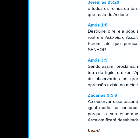
Jeremias 25:20
e todos os reinos da ter
que resta de Asdode
Amós 1:8
Destruirei o rei e a popu
real em
Ashkelon
, Ascal
Ecrom, até que pereça o
SENHOR.
Amós 3:9
Sendo assim, proclamai 
terra do Egito, e dizei: 
de observardes os gra
opressão existe no meio 
Zacarias 9:5,6
Ao observar esse assomb
igual modo, se contorc
porque a sua esperanç
Ascalom ficará desabita
heard