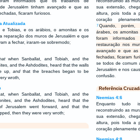
ram informados que os trabalhos de
reconstruindo as mur
 de Jerusalém tinham avançado e que as
sua extensão, che
chadas, ficaram furiosos.
altura, pois toda a
coração plenamen
a Atualizada
Quando, porém, S
7
 e Tobias, e os arábios, o amonitas e os
árabes, os amonita
e a reparação dos muros de Jerusalém e que
foram informados
vam a fechar, iraram-se sobremodo;
restauração nos mu
avançado e que as
fechadas, ficaram fur
hat
when Sanballat, and Tobiah, and the
se todos de comum a
es, and the Ashdodites, heard that the walls
Jerusalém e nos cau
de up,
and
that the breaches began to be
confusão.
ery wroth,
n
Referência Cruzad
at, when Sanballat, and Tobiah, and the
Neemias 4:6
ites, and the Ashdodites, heard that the
Enquanto tudo is
 of Jerusalem went forward, and that the
reconstruindo as mur
pped, then they were very wroth;
sua extensão, che
altura, pois toda a
coração plenamente d
Neemias 4:8