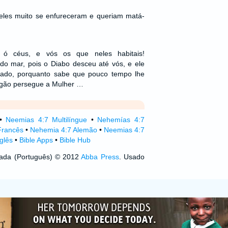
 eles muito se enfureceram e queriam matá-
, ó céus, e vós os que neles habitais!
e do mar, pois o Diabo desceu até vós, e ele
izado, porquanto sabe que pouco tempo lhe
agão persegue a Mulher …
•
Neemias 4:7 Multilíngue
•
Nehemías 4:7
Francês
•
Nehemia 4:7 Alemão
•
Neemias 4:7
glês
•
Bible Apps
•
Bible Hub
izada (Português) © 2012
Abba Press
. Usado