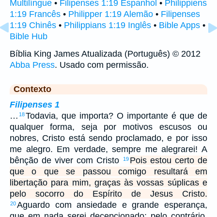
Multilíngue
•
Filipenses 1:19 Espanhol
•
Philippiens
1:19 Francês
•
Philipper 1:19 Alemão
•
Filipenses
1:19 Chinês
•
Philippians 1:19 Inglês
•
Bible Apps
•
Bible Hub
Bíblia King James Atualizada (Português) © 2012
Abba Press
. Usado com permissão.
Contexto
Filipenses 1
…
Todavia, que importa? O importante é que de
18
qualquer forma, seja por motivos escusos ou
nobres, Cristo está sendo proclamado, e por isso
me alegro. Em verdade, sempre me alegrarei! A
bênção de viver com Cristo
Pois estou certo de
19
que o que se passou comigo resultará em
libertação para mim, graças às vossas súplicas e
pelo socorro do Espírito de Jesus Cristo.
Aguardo com ansiedade e grande esperança,
20
que em nada serei decepcionado; pelo contrário,