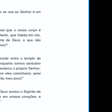
ue se une ao Senhor é um
eis que o vosso corpo é
 Santo, que habita em vós,
arte de Deus, e que não
smos?
xistir entre o templo de
orquanto somos santuário
eclarou o próprio Senhor:
tre eles caminharei; serei
erão meu povo!”
 Deus enviou o Espírito de
ar em vossos corações, e
”