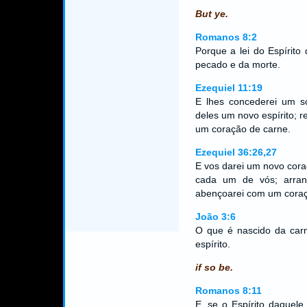
But ye.
Romanos 8:2
Porque a lei do Espírito 
pecado e da morte.
Ezequiel 11:19
E lhes concederei um s
deles um novo espírito; r
um coração de carne.
Ezequiel 36:26,27
E vos darei um novo cora
cada um de vós; arran
abençoarei com um cora
João 3:6
O que é nascido da carn
espírito.
if so be.
Romanos 8:11
E, se o Espírito daquele