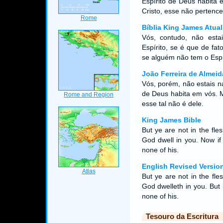
Espírito de Deus habita 
Cristo, esse não pertence
Bíblia King James Atual
Vós, contudo, não est
Espírito, se é que de fat
se alguém não tem o Espír
João Ferreira de Almeid
Vós, porém, não estais na
de Deus habita em vós. M
esse tal não é dele.
King James Bible
But ye are not in the flesh
God dwell in you. Now if 
none of his.
English Revised Versio
But ye are not in the flesh
God dwelleth in you. But i
none of his.
Tesouro da Escritura