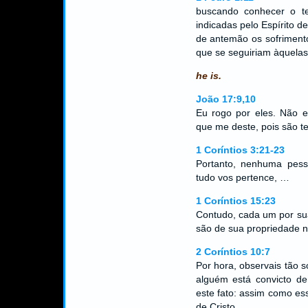
buscando conhecer o te
indicadas pelo Espírito d
de antemão os sofrimento
que se seguiriam àquelas 
he is.
João 17:9,10
Eu rogo por eles. Não 
que me deste, pois são t
1 Coríntios 3:21-23
Portanto, nenhuma pes
tudo vos pertence, …
1 Coríntios 15:23
Contudo, cada um por sua 
são de sua propriedade n
2 Coríntios 10:7
Por hora, observais tão 
alguém está convicto de
este fato: assim como e
de Cristo.