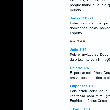
Filhinhos, vós sois de 
porque maior é Aquele q
mundo.
Judas 1:19-21
Estes são os que prov
dominados pelas paixõ
Espírito. …
the Spirit.
João 3:34
Pois o enviado de Deus 
dá o Espírito com limitaçõ
Gálatas 4:6
E, porque sois filhos, De
em vossos corações, e ele
Filipenses 1:19
Pois estou certo de q
libertação para mim, gr
Espírito de Jesus Cristo.
1 Pedro 1:11