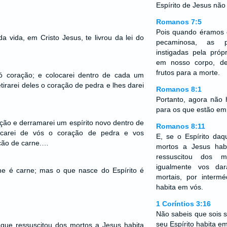
Espírito de Jesus não 
Romanos 7:5
Pois quando éramos 
da vida, em Cristo Jesus, te livrou da lei do
pecaminosa, as p
instigadas pela próp
em nosso corpo, d
frutos para a morte.
ó coração; e colocarei dentro de cada um
etirarei deles o coração de pedra e lhes darei
Romanos 8:1
Portanto, agora nã
para os que estão em 
ção e derramarei um espírito novo dentro de
Romanos 8:11
carei de vós o coração de pedra e vos
E, se o Espírito daq
ção de carne.…
mortos a Jesus hab
ressuscitou dos m
igualmente vos da
e é carne; mas o que nasce do Espírito é
mortais, por interm
habita em vós.
1 Coríntios 3:16
Não sabeis que sois 
seu Espírito habita e
 que ressuscitou dos mortos a Jesus habita