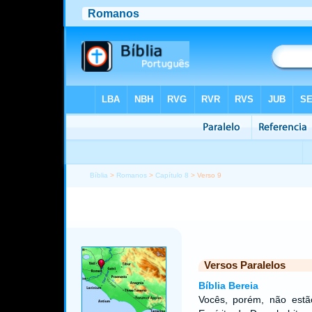
Bíblia
>
Romanos
>
Capítulo 8
> Verso 9
Versos Paralelos
Bíblia Bereia
Vocês, porém, não estã