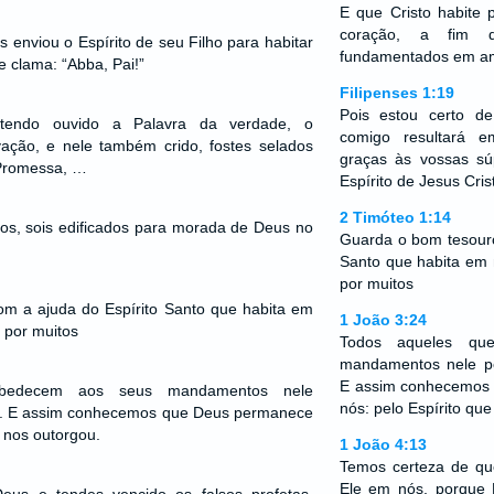
E que Cristo habite
coração, a fim 
us enviou o Espírito de seu Filho para habitar
fundamentados em a
 clama: “Abba, Pai!”
Filipenses 1:19
Pois estou certo 
 tendo ouvido a Palavra da verdade, o
comigo resultará e
ação, e nele também crido, fostes selados
graças às vossas sú
 Promessa, …
Espírito de Jesus Cris
2 Timóteo 1:14
os, sois edificados para morada de Deus no
Guarda o bom tesouro
Santo que habita em
por muitos
m a ajuda do Espírito Santo que habita em
1 João 3:24
 por muitos
Todos aqueles qu
mandamentos nele p
E assim conhecemos
bedecem aos seus mandamentos nele
nós: pelo Espírito qu
s. E assim conhecemos que Deus permanece
 nos outorgou.
1 João 4:13
Temos certeza de q
Ele em nós, porque 