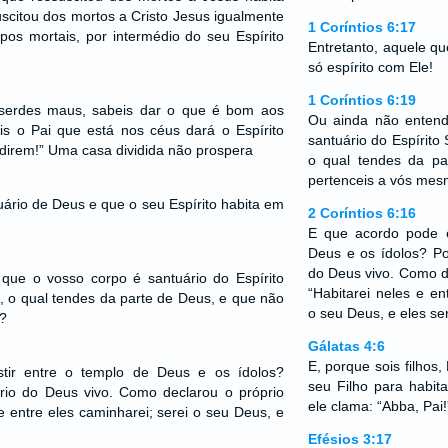
scitou dos mortos a Cristo Jesus igualmente
1 Coríntios 6:17
pos mortais, por intermédio do seu Espírito
Entretanto, aquele q
só espírito com Ele!
1 Coríntios 6:19
 serdes maus, sabeis dar o que é bom aos
Ou ainda não entend
is o Pai que está nos céus dará o Espírito
santuário do Espírito
direm!” Uma casa dividida não prospera
o qual tendes da p
pertenceis a vós me
uário de Deus e que o seu Espírito habita em
2 Coríntios 6:16
E que acordo pode e
Deus e os ídolos? P
do Deus vivo. Como d
que o vosso corpo é santuário do Espírito
“Habitarei neles e en
, o qual tendes da parte de Deus, e que não
o seu Deus, e eles s
?
Gálatas 4:6
E, porque sois filhos,
tir entre o templo de Deus e os ídolos?
seu Filho para habit
io do Deus vivo. Como declarou o próprio
ele clama: “Abba, Pai!
e entre eles caminharei; serei o seu Deus, e
Efésios 3:17