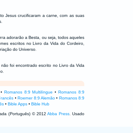
to Jesus crucificaram a carne, com as suas
s.
rra adorarão a Besta, ou seja, todos aqueles
mes escritos no Livro da Vida do Cordeiro,
riação do Universo.
não foi encontrado escrito no Livro da Vida
o.
•
Romanos 8:9 Multilíngue
•
Romanos 8:9
Francês
•
Roemer 8:9 Alemão
•
Romanos 8:9
ês
•
Bible Apps
•
Bible Hub
izada (Português) © 2012
Abba Press
. Usado