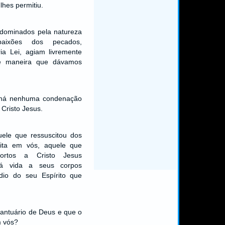
lhes permitiu.
dominados pela natureza
aixões dos pecados,
ria Lei, agiam livremente
e maneira que dávamos
o há nenhuma condenação
Cristo Jesus.
uele que ressuscitou dos
ita em vós, aquele que
ortos a Cristo Jesus
rá vida a seus corpos
édio do seu Espírito que
santuário de Deus e que o
m vós?