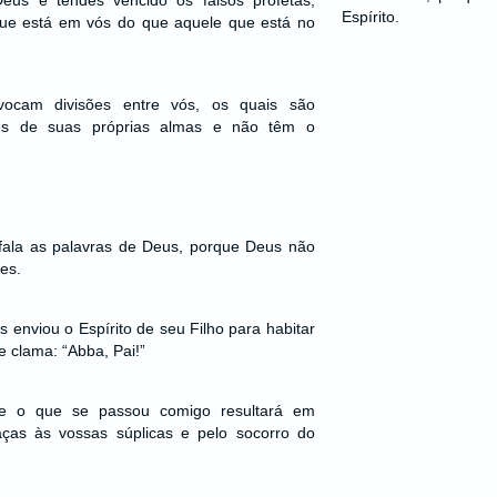
Deus e tendes vencido os falsos profetas,
Espírito.
ue está em vós do que aquele que está no
ocam divisões entre vós, os quais são
es de suas próprias almas e não têm o
fala as palavras de Deus, porque Deus não
es.
us enviou o Espírito de seu Filho para habitar
 clama: “Abba, Pai!”
ue o que se passou comigo resultará em
aças às vossas súplicas e pelo socorro do