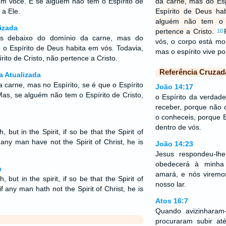
em você. E se alguém não tem o Espírito de
da carne, mas do Esp
 a Ele.
Espírito de Deus ha
alguém não tem o E
izada
pertence a Cristo.
10
ais debaixo do domínio da carne, mas do
vós, o corpo está mo
o o Espírito de Deus habita em vós. Todavia,
mas o espírito vive po
ito de Cristo, não pertence a Cristo.
Referência Cruzad
a Atualizada
 carne, mas no Espírito, se é que o Espírito
João 14:17
as, se alguém não tem o Espírito de Cristo,
o Espírito da verda
receber, porque não 
o conheceis, porque E
dentro de vós.
, but in the Spirit, if so be that the Spirit of
any man have not the Spirit of Christ, he is
João 14:23
Jesus respondeu-l
obedecerá à minha
n
amará, e nós viremo
, but in the spirit, if so be that the Spirit of
nosso lar.
f any man hath not the Spirit of Christ, he is
Atos 16:7
Quando avizinharam
procuraram subir at