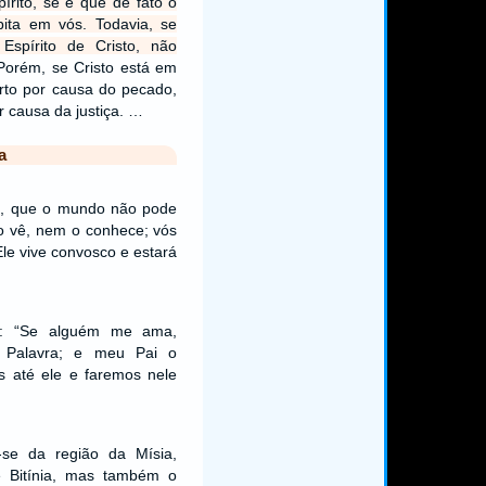
írito, se é que de fato o
bita em vós. Todavia, se
spírito de Cristo, não
Porém, se Cristo está em
rto por causa do pecado,
r causa da justiça. …
a
de, que o mundo não pode
o vê, nem o conhece; vós
le vive convosco e estará
he: “Se alguém me ama,
 Palavra; e meu Pai o
s até ele e faremos nele
-se da região da Mísia,
é Bitínia, mas também o