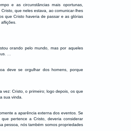
mpo e as circunstâncias mais oportunas,
e Cristo, que neles estava, ao comunicar-lhes
s que Cristo haveria de passar e as glórias
aflições.
estou orando pelo mundo, mas por aqueles
eus. …
soa deve se orgulhar dos homens, porque
vez: Cristo, o primeiro; logo depois, os que
a sua vinda.
somente a aparência externa dos eventos. Se
 que pertence a Cristo, deveria considerar
ssa pessoa, nós também somos propriedades