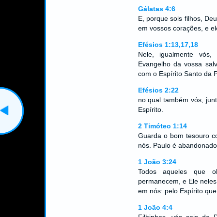
Gálatas 4:6
E, porque sois filhos, De
em vossos corações, e ele
Efésios 1:13,17,18
Nele, igualmente vós,
Evangelho da vossa salv
com o Espírito Santo da
Efésios 2:22
no qual também vós, junt
Espírito.
2 Timóteo 1:14
Guarda o bom tesouro co
nós. Paulo é abandonado
1 João 3:24
Todos aqueles que o
permanecem, e Ele nele
em nós: pelo Espírito que
1 João 4:4