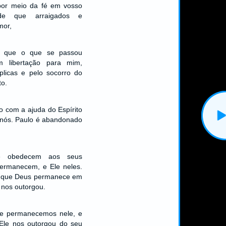
 por meio da fé em vosso
de que arraigados e
mor,
de que o que se passou
m libertação para mim,
plicas e pelo socorro do
to.
 com a ajuda do Espírito
 nós. Paulo é abandonado
e obedecem aos seus
ermanecem, e Ele neles.
 que Deus permanece em
e nos outorgou.
ue permanecemos nele, e
Ele nos outorgou do seu