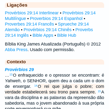
Ligações
Provérbios 29:14 Interlinear
•
Provérbios 29:14
Multilíngue
•
Proverbios 29:14 Espanhol
•
Proverbes 29:14 Francês
•
Sprueche 29:14
Alemão
•
Provérbios 29:14 Chinês
•
Proverbs
29:14 Inglês
•
Bible Apps
•
Bible Hub
Bíblia King James Atualizada (Português) © 2012
Abba Press
. Usado com permissão.
Contexto
Provérbios 29
…
O enfraquecido e o opressor se encontram: é
13
Yahweh
, o SENHOR, quem deu a cada um o dom
de enxergar.
O rei que julga o pobre; com
14
verdade estabelecerá seu trono para sempre.
A
15
vara da disciplina e as palavras da repreensão dão
sabedoria, mas o jovem abandonado à sua própria
sorte envergonhará sua mãe.…