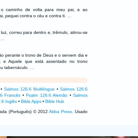
i o caminho de volta para meu pai, e ao
i, pequei contra o céu e contra ti. …
 luz, correu para dentro e, trêmulo, atirou-se
. …
tão perante o trono de Deus e o servem dia e
o; e Aquele que está assentado no trono
eu tabernáculo. …
•
Salmos 126:6 Multilíngue
•
Salmos 126:6
6 Francês
•
Psalm 126:6 Alemão
•
Salmos
:6 Inglês
•
Bible Apps
•
Bible Hub
izada (Português) © 2012
Abba Press
. Usado