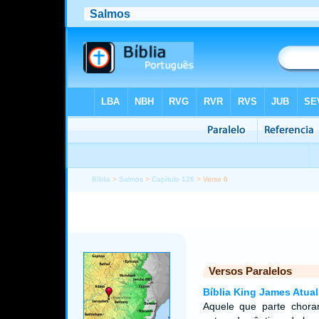
Bíblia
>
Salmos
>
Capítulo 126
> Verso 6
Versos Paralelos
Bíblia King James Atual
Aquele que parte chora