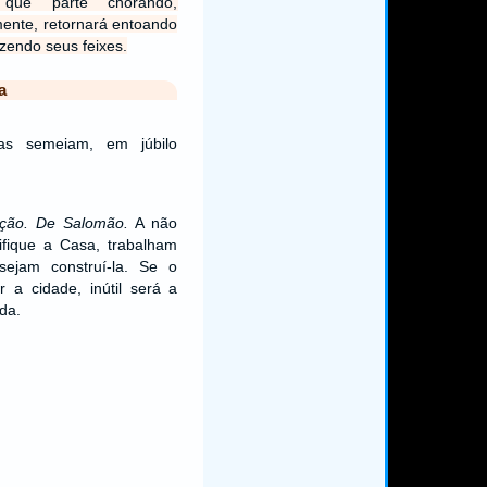
 que parte chorando,
ente, retornará entoando
azendo seus feixes.
a
s semeiam, em júbilo
ação. De Salomão.
A não
ifique a Casa, trabalham
ejam construí-la. Se o
a cidade, inútil será a
da.