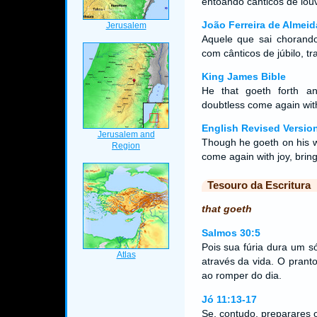
entoando cânticos de louv
João Ferreira de Almeid
Aquele que sai chorando
com cânticos de júbilo, 
King James Bible
He that goeth forth an
doubtless come again with
English Revised Versio
Though he goeth on his w
come again with joy, brin
Tesouro da Escritura
that goeth
Salmos 30:5
Pois sua fúria dura um s
através da vida. O prant
ao romper do dia.
Jó 11:13-17
Se, contudo, preparares 