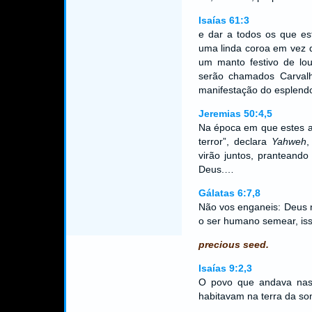
Isaías 61:3
e dar a todos os que e
uma linda coroa em vez d
um manto festivo de lou
serão chamados Carvalh
manifestação do esplendo
Jeremias 50:4,5
Na época em que estes a
terror”, declara
Yahweh
,
virão juntos, pranteand
Deus.…
Gálatas 6:7,8
Não vos enganeis: Deus n
o ser humano semear, is
precious seed.
Isaías 9:2,3
O povo que andava nas 
habitavam na terra da so