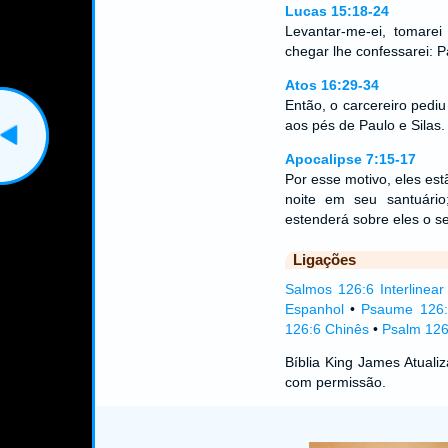
Lucas 15:18-24
Levantar-me-ei, tomare
chegar lhe confessarei: Pa
Atos 16:29-34
Então, o carcereiro pediu
aos pés de Paulo e Silas
Apocalipse 7:15-17
Por esse motivo, eles es
noite em seu santuári
estenderá sobre eles o s
Ligações
Salmos 126:6 Interlinear
Espanhol
•
Psaume 126:
126:6 Chinês
•
Psalm 126
Bíblia King James Atual
com permissão.