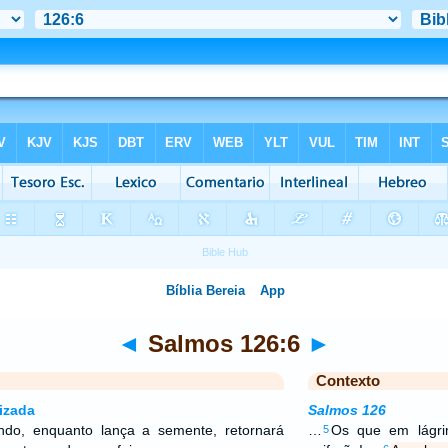
◄
Salmos 126:6
►
Contexto
izada
Salmos 126
ndo, enquanto lança a semente, retornará
…
Os que em lágri
5