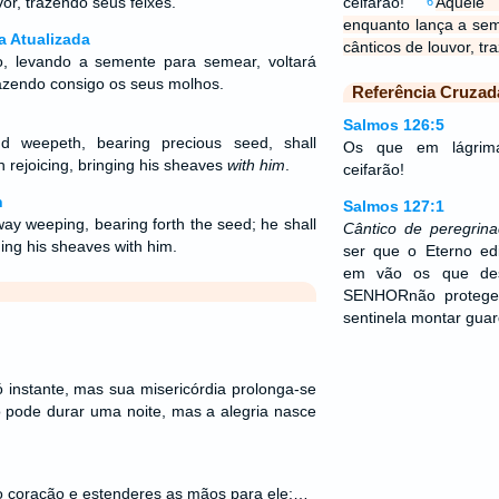
or, trazendo seus feixes.
ceifarão!
Aquele
6
enquanto lança a sem
a Atualizada
cânticos de louvor, tr
, levando a semente para semear, voltará
trazendo consigo os seus molhos.
Referência Cruzad
Salmos 126:5
d weepeth, bearing precious seed, shall
Os que em lágrima
 rejoicing, bringing his sheaves
with him
.
ceifarão!
n
Salmos 127:1
ay weeping, bearing forth the seed; he shall
Cântico de peregrin
ging his sheaves with him.
ser que o Eterno ed
em vão os que des
SENHORnão proteger 
sentinela montar guar
ó instante, mas sua misericórdia prolonga-se
o pode durar uma noite, mas a alegria nasce
o coração e estenderes as mãos para ele;…