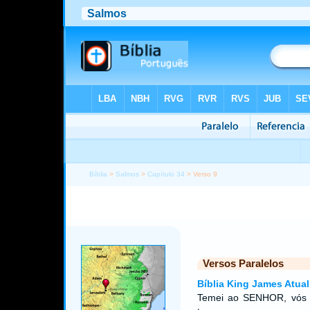
Bíblia
>
Salmos
>
Capítulo 34
> Verso 9
Versos Paralelos
Bíblia King James Atual
Temei ao SENHOR, vós o