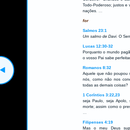
Todo-Poderoso; justos e 
nações. …
for
Salmos 23:1
Um salmo de Davi.
O Senh
Lucas 12:30-32
Porquanto o mundo pagão 
o vosso Pai sabe perfeit
Romanos 8:32
Aquele que não poupou s
nós, como não nos conc
todas as demais coisas?
1 Coríntios 3:22,23
seja Paulo, seja Apolo,
morte; assim como o pres
…
Filipenses 4:19
Mas o meu Deus supri