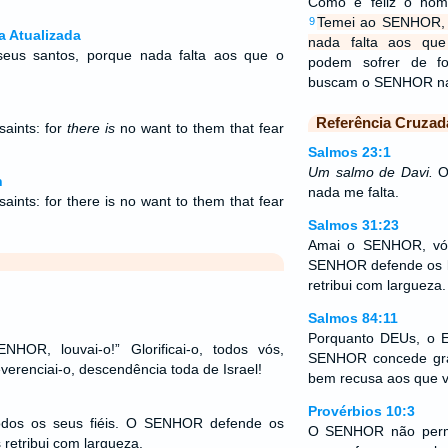
Como é feliz o hom
Temei ao SENHOR, v
9
a Atualizada
nada falta aos qu
seus santos, porque nada falta aos que o
podem sofrer de f
buscam o SENHOR nad
Referência Cruzad
saints: for
there is
no want to them that fear
Salmos 23:1
Um salmo de Davi.
O 
n
nada me falta.
aints: for there is no want to them that fear
Salmos 31:23
Amai o SENHOR, vós
SENHOR defende os l
retribui com largueza.
Salmos 84:11
Porquanto DEUs, o E
HOR, louvai-o!” Glorificai-o, todos vós,
SENHOR concede gra
erenciai-o, descendência toda de Israel!
bem recusa aos que v
Provérbios 10:3
dos os seus fiéis. O SENHOR defende os
O SENHOR não permi
 retribui com largueza.