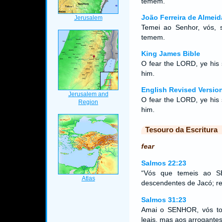
temem.
João Ferreira de Almeid
Temei ao Senhor, vós, 
temem.
King James Bible
O fear the LORD, ye his 
him.
English Revised Versio
O fear the LORD, ye his s
him.
Tesouro da Escritura
fear
Salmos 22:23
“Vós que temeis ao SEN
descendentes de Jacó; rev
Salmos 31:23
Amai o SENHOR, vós to
leais, mas aos arrogantes