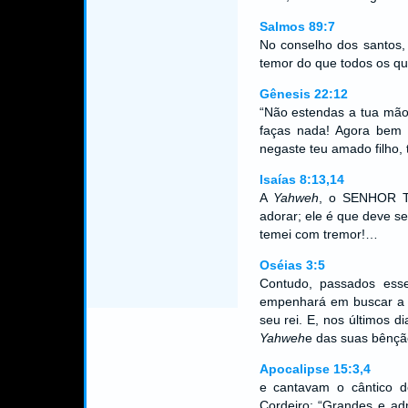
Salmos 89:7
No conselho dos santos,
temor do que todos os qu
Gênesis 22:12
“Não estendas a tua mão 
faças nada! Agora bem
negaste teu amado filho, t
Isaías 8:13,14
A
Yahweh
, o SENHOR To
adorar; ele é que deve s
temei com tremor!…
Oséias 3:5
Contudo, passados esse
empenhará em buscar 
seu rei. E, nos últimos d
Yahweh
e das suas bênçã
Apocalipse 15:3,4
e cantavam o cântico d
Cordeiro: “Grandes e ad