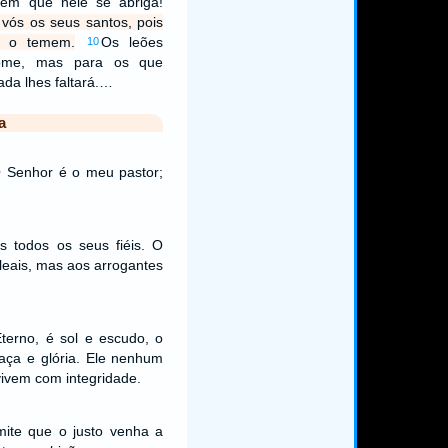
em que nele se abriga!
ós os seus santos, pois
e o temem.
Os leões
10
ome, mas para os que
a lhes faltará.…
a
Senhor é o meu pastor;
 todos os seus fiéis. O
eais, mas aos arrogantes
terno, é sol e escudo, o
ça e glória. Ele nenhum
ivem com integridade.
te que o justo venha a