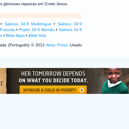
 gloriosas riquezas em Cristo Jesus.
•
Salmos 34:9 Multilíngue
•
Salmos 34:9
Francês
•
Psalm 34:9 Alemão
•
Salmos 34:9
s
•
Bible Apps
•
Bible Hub
izada (Português) © 2012
Abba Press
. Usado