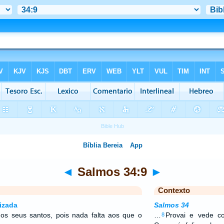
◄
Salmos 34:9
►
Contexto
izada
Salmos 34
s seus santos, pois nada falta aos que o
…
Provai e vede 
8