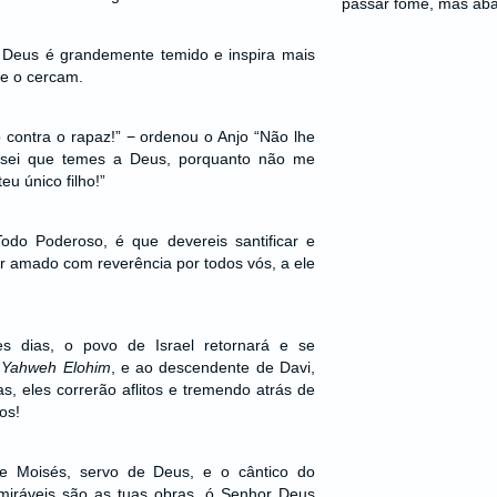
passar fome, mas aba
 Deus é grandemente temido e inspira mais
e o cercam.
contra o rapaz!” − ordenou o Anjo “Não lhe
 sei que temes a Deus, porquanto não me
eu único filho!”
do Poderoso, é que devereis santificar e
er amado com reverência por todos vós, a ele
s dias, o povo de Israel retornará e se
a
Yahweh Elohim
, e ao descendente de Davi,
ias, eles correrão aflitos e tremendo atrás de
os!
e Moisés, servo de Deus, e o cântico do
miráveis são as tuas obras, ó Senhor Deus